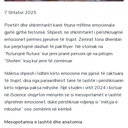
7 Shtator 2025
Poetët dhe shkrimtarët kanë thurur rrëfime emocionale
gjatë gjithë historisë. Shpesh, ne shkrimtarët i përshkruajmë
emocionet përmes pjesëve të trupit. Zemrat tona dhembin
kur përjetojmë dashuri të pakthyer. Në stomak na
“fluturojnë flutura” kur jemi pranë personi që na pëlqen.
“Shohim” kuq kur jemi të zemëruar.
Ndërsa shpesh i lidhim këto emocione me pjesë të caktuara
të trupit, disa nga paraardhësit tanë të lashtë i përshkruanin
këto ndjenja paksa ndryshe. Një studim i vitit 2024 i botuar
në iScience shqyrton mënyrën se si mesopotamët e lashtë
shprehnin emocionet, duke përshkruar ndjenja si “mëlçia e
mbushur” ose zemërimi në këmbë.
Mesopotamia e lashtë dhe anatomia