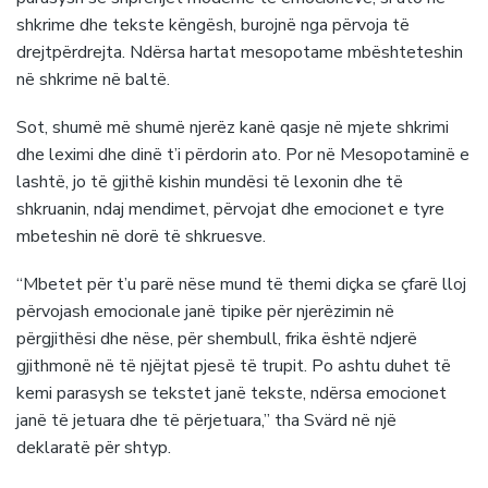
shkrime dhe tekste këngësh, burojnë nga përvoja të
drejtpërdrejta. Ndërsa hartat mesopotame mbështeteshin
në shkrime në baltë.
Sot, shumë më shumë njerëz kanë qasje në mjete shkrimi
dhe leximi dhe dinë t’i përdorin ato. Por në Mesopotaminë e
lashtë, jo të gjithë kishin mundësi të lexonin dhe të
shkruanin, ndaj mendimet, përvojat dhe emocionet e tyre
mbeteshin në dorë të shkruesve.
“Mbetet për t’u parë nëse mund të themi diçka se çfarë lloj
përvojash emocionale janë tipike për njerëzimin në
përgjithësi dhe nëse, për shembull, frika është ndjerë
gjithmonë në të njëjtat pjesë të trupit. Po ashtu duhet të
kemi parasysh se tekstet janë tekste, ndërsa emocionet
janë të jetuara dhe të përjetuara,” tha Svärd në një
deklaratë për shtyp.