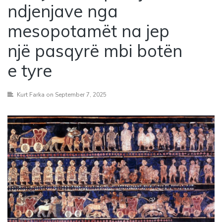
ndjenjave nga
mesopotamët na jep
një pasqyrë mbi botën
e tyre
Kurt Farka
on September 7, 2025