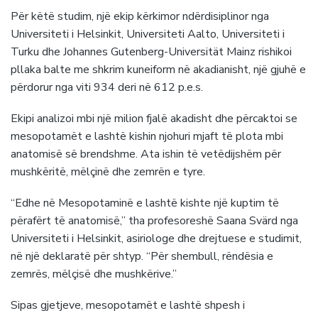
Për këtë studim, një ekip kërkimor ndërdisiplinor nga
Universiteti i Helsinkit, Universiteti Aalto, Universiteti i
Turku dhe Johannes Gutenberg-Universität Mainz rishikoi
pllaka balte me shkrim kuneiform në akadianisht, një gjuhë e
përdorur nga viti 934 deri në 612 p.e.s.
Ekipi analizoi mbi një milion fjalë akadisht dhe përcaktoi se
mesopotamët e lashtë kishin njohuri mjaft të plota mbi
anatomisë së brendshme. Ata ishin të vetëdijshëm për
mushkëritë, mëlçinë dhe zemrën e tyre.
“Edhe në Mesopotaminë e lashtë kishte një kuptim të
përafërt të anatomisë,” tha profesoreshë Saana Svärd nga
Universiteti i Helsinkit, asiriologe dhe drejtuese e studimit,
në një deklaratë për shtyp. “Për shembull, rëndësia e
zemrës, mëlçisë dhe mushkërive.”
Sipas gjetjeve, mesopotamët e lashtë shpesh i