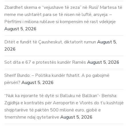
Zbardhet skema e “vejushave të zeza” në Rusi/ Martesa të
rreme me ushtarët para se të nisen në luftë, arsyeja: –
Përfitimi i miliona rublave si kompensim në rast vdekjeje
August 5, 2026
Ditët e fundit të Çausheskut, diktatorit rumun
August 5,
2026
Sot dita e 67 e protestës kundër Ramës
August 5, 2026
Sherif Bundo: – Politika kundër fshatit. A po gabojmë
përsëri?
August 5, 2026
“Nuk ka injorante të dytë si Balluku në Ballkan”- Berisha:
Zgjidhja e kontratës për Aeroportin e Vlorës do t’u kushtojë
shqiptarëve të paktën 500 milionë euro, gjobë e
tmerrshme ndaj qytetarëve
August 5, 2026