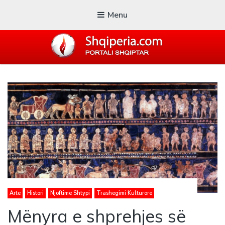
Menu
SHQIPERIA.COM
Blogu i ShqiperiaCom
Arte
Histori
Njoftime Shtypi
Trashegimi Kulturore
Mënyra e shprehjes së