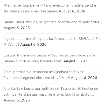
Alarme për bombë në Milano, evakuohen gjashtë qendra
tregtare pas një emaili kërcënues
August 6, 2026
Rama: Gusht sfidues, na gjen më të fortë dhe të përgatitur.
August 6, 2026
Nga dita e sotme Shqiperia ka Ambasador te SHBA-së Eric
P. Wendt
August 6, 2026
Emigranti thirrje drejtësisë: – Veproni siç bëri Kroacia dhe
Rumania, i futi në burg kryeministrat!
August 6, 2026
Zjarr i përmasave të mëdha në Gjirokastër, flakët
favorizohen nga era dhe terreni i vështirë
August 6, 2026
Ja si kasta e korruptuar politike në Tiranë është hedhur në
sulm për të shpëtuar pasuritë e tyre, Grid Rroji zbulon…
August 6, 2026