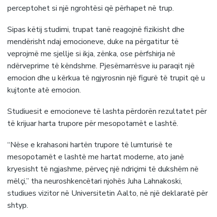
perceptohet si një ngrohtësi që përhapet në trup.
Sipas këtij studimi, trupat tanë reagojnë fizikisht dhe
mendërisht ndaj emocioneve, duke na përgatitur të
veprojmë me sjellje si ikja, zënka, ose përfshirja në
ndërveprime të këndshme. Pjesëmarrësve iu paraqit një
emocion dhe u kërkua të ngjyrosnin një figurë të trupit që u
kujtonte atë emocion.
Studiuesit e emocioneve të lashta përdorën rezultatet për
të krijuar harta trupore për mesopotamët e lashtë.
“Nëse e krahasoni hartën trupore të lumturisë te
mesopotamët e lashtë me hartat moderne, ato janë
kryesisht të ngjashme, përveç një ndriçimi të dukshëm në
mëlçi,” tha neuroshkencëtari njohës Juha Lahnakoski,
studiues vizitor në Universitetin Aalto, në një deklaratë për
shtyp.