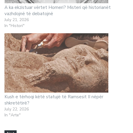
A ka ekzistuar vërtet Homeri? Misteri që historianët
vazhdojnë të debatojnë
July 21, 2026
In "Histori"
Kush e tërhoqi këtë statujë të Ramsesit II nëpër
shkretëtirë?
July 22, 2026
In "Arte"