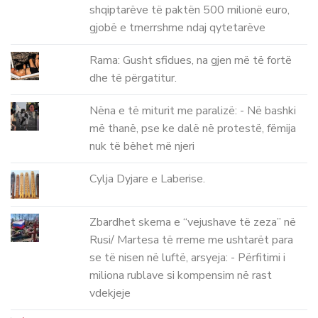
shqiptarëve të paktën 500 milionë euro,
gjobë e tmerrshme ndaj qytetarëve
Rama: Gusht sfidues, na gjen më të fortë
dhe të përgatitur.
Nëna e të miturit me paralizë: - Në bashki
më thanë, pse ke dalë në protestë, fëmija
nuk të bëhet më njeri
Cylja Dyjare e Laberise.
Zbardhet skema e “vejushave të zeza” në
Rusi/ Martesa të rreme me ushtarët para
se të nisen në luftë, arsyeja: - Përfitimi i
miliona rublave si kompensim në rast
vdekjeje