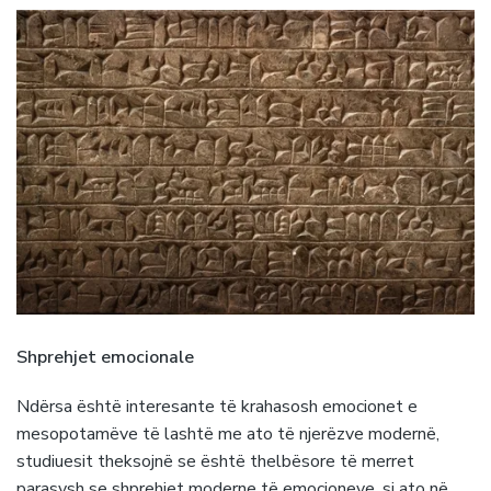
Shprehjet emocionale
Ndërsa është interesante të krahasosh emocionet e
mesopotamëve të lashtë me ato të njerëzve modernë,
studiuesit theksojnë se është thelbësore të merret
parasysh se shprehjet moderne të emocioneve, si ato në