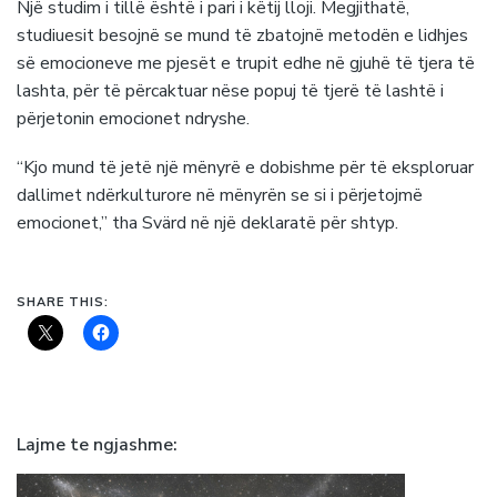
Një studim i tillë është i pari i këtij lloji. Megjithatë,
studiuesit besojnë se mund të zbatojnë metodën e lidhjes
së emocioneve me pjesët e trupit edhe në gjuhë të tjera të
lashta, për të përcaktuar nëse popuj të tjerë të lashtë i
përjetonin emocionet ndryshe.
“Kjo mund të jetë një mënyrë e dobishme për të eksploruar
dallimet ndërkulturore në mënyrën se si i përjetojmë
emocionet,” tha Svärd në një deklaratë për shtyp.
SHARE THIS:
Lajme te ngjashme