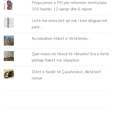
Propozimet e PD për reformën territoriale:
100 bashki, 12 qarqe dhe 6 rajone
Liste me emra ilirë që nuk i keni dëgjuar më
parë. -
Ku ndodhen Malet e Vetëtimës. -
Zjarr masiv në Nivicë të Himarës! Era e fortë
përhap flakët me shpejtësi
Ditët e fundit të Çausheskut, diktatorit
rumun