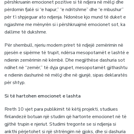
përshkruanin emocionet pozitive si të ndjera në mëlçi dhe
përdornin fjalë si “e hapur,” “e ndritshme” dhe “e mbushur”
për t’i shpjeguar ato ndjenja. Ndonëse kjo mund të duket e
ngjashme me mënyrën si i përshkruajmë emocionet sot, ka
dallime të dukshme.
Për shembull, njeriu modern priret të ndjejë zemërimin në
pjesën e sipërme të trupit, ndërsa mesopotamët e lashtë e
ndienin zemërimin në këmbë. Dhe megjithëse dashuria sot
ndihet në “zemër,” të dyja grupet, mesopotamët gjithashtu
e ndienin dashurinë në mëlçi dhe në gjunjë, sipas deklaratës
për shtyp.
Si të hartohen emocionet e lashta
Rreth 10 vjet para publikimit të këtij projekti, studiues
finlandezë botuan një studim që hartonte emocionet në të
gjithë trupin e njeriut. Studimi tregonte se si ndjenja si
ankthi përjetohet si një shtrëngim në gjoks, dhe si dashuria