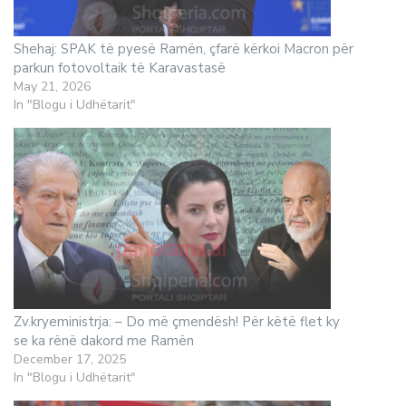
Shehaj: SPAK të pyesë Ramën, çfarë kërkoi Macron për
parkun fotovoltaik të Karavastasë
May 21, 2026
In "Blogu i Udhëtarit"
Zv.kryeministrja: – Do më çmendësh! Për këtë flet ky
se ka rënë dakord me Ramën
December 17, 2025
In "Blogu i Udhëtarit"