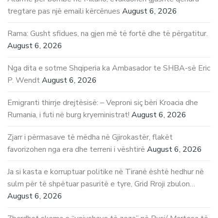
tregtare pas një emaili kërcënues
August 6, 2026
Rama: Gusht sfidues, na gjen më të fortë dhe të përgatitur.
August 6, 2026
Nga dita e sotme Shqiperia ka Ambasador te SHBA-së Eric
P. Wendt
August 6, 2026
Emigranti thirrje drejtësisë: – Veproni siç bëri Kroacia dhe
Rumania, i futi në burg kryeministrat!
August 6, 2026
Zjarr i përmasave të mëdha në Gjirokastër, flakët
favorizohen nga era dhe terreni i vështirë
August 6, 2026
Ja si kasta e korruptuar politike në Tiranë është hedhur në
sulm për të shpëtuar pasuritë e tyre, Grid Rroji zbulon…
August 6, 2026