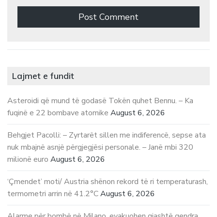
Lajmet e fundit
Asteroidi që mund të godasë Tokën quhet Bennu. – Ka
fuqinë e 22 bombave atomike
August 6, 2026
Behgjet Pacolli: – Zyrtarët sillen me indiferencë, sepse ata
nuk mbajnë asnjë përgjegjësi personale. – Janë mbi 320
milionë euro
August 6, 2026
‘Çmendet’ moti/ Austria shënon rekord të ri temperaturash,
termometri arrin në 41.2°C
August 6, 2026
Alarme për bombë në Milano, evakuohen gjashtë qendra