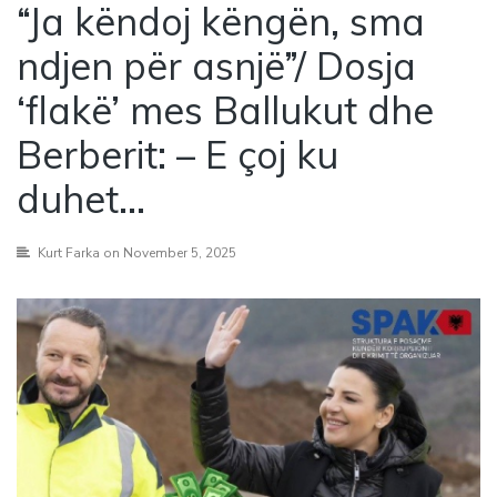
“Ja këndoj këngën, sma
ndjen për asnjë”/ Dosja
‘flakë’ mes Ballukut dhe
Berberit: – E çoj ku
duhet…
Kurt Farka
on November 5, 2025