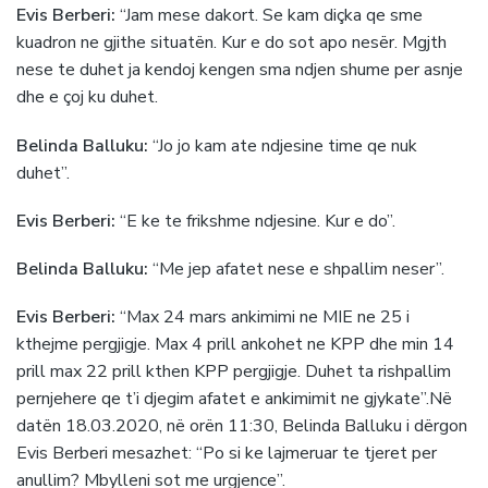
Evis Berberi:
“Jam mese dakort. Se kam diçka qe sme
kuadron ne gjithe situatën. Kur e do sot apo nesër. Mgjth
nese te duhet ja kendoj kengen sma ndjen shume per asnje
dhe e çoj ku duhet.
Belinda Balluku:
“Jo jo kam ate ndjesine time qe nuk
duhet”.
Evis Berberi:
“E ke te frikshme ndjesine. Kur e do”.
Belinda Balluku:
“Me jep afatet nese e shpallim neser”.
Evis Berberi:
“Max 24 mars ankimimi ne MIE ne 25 i
kthejme pergjigje. Max 4 prill ankohet ne KPP dhe min 14
prill max 22 prill kthen KPP pergjigje. Duhet ta rishpallim
pernjehere qe t’i djegim afatet e ankimimit ne gjykate”.Në
datën 18.03.2020, në orën 11:30, Belinda Balluku i dërgon
Evis Berberi mesazhet: “Po si ke lajmeruar te tjeret per
anullim? Mbylleni sot me urgjence”.