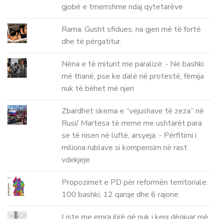
gjobë e tmerrshme ndaj qytetarëve
Rama: Gusht sfidues, na gjen më të fortë
dhe të përgatitur.
Nëna e të miturit me paralizë: - Në bashki
më thanë, pse ke dalë në protestë, fëmija
nuk të bëhet më njeri
Zbardhet skema e “vejushave të zeza” në
Rusi/ Martesa të rreme me ushtarët para
se të nisen në luftë, arsyeja: - Përfitimi i
miliona rublave si kompensim në rast
vdekjeje
Propozimet e PD për reformën territoriale:
100 bashki, 12 qarqe dhe 6 rajone
Liste me emra ilirë që nuk i keni dëgjuar më