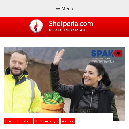
Menu
SHQIPERIA.COM
Blogu i ShqiperiaCom
Blogu i Udhëtarit
Njoftime Shtypi
Politika