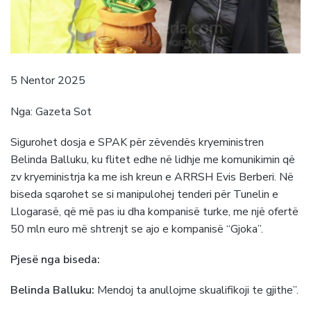
5 Nentor 2025
Nga: Gazeta Sot
Sigurohet dosja e SPAK për zëvendës kryeministren
Belinda Balluku, ku flitet edhe në lidhje me komunikimin që
zv kryeministrja ka me ish kreun e ARRSH Evis Berberi. Në
biseda sqarohet se si manipulohej tenderi për Tunelin e
Llogarasë, që më pas iu dha kompanisë turke, me një ofertë
50 mln euro më shtrenjt se ajo e kompanisë “Gjoka”.
Pjesë nga biseda:
Belinda Balluku:
Mendoj ta anullojme skualifikoji te gjithe”.