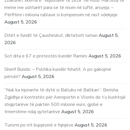
Zbardhet skema e “vejushave të zeza” në Rusi/ Martesa të
rreme me ushtarët para se të nisen në luftë, arsyeja: –
Përfitimi i miliona rublave si kompensim në rast vdekjeje
August 5, 2026
Ditët e fundit të Çausheskut, diktatorit rumun
August 5,
2026
Sot dita e 67 e protestës kundër Ramës
August 5, 2026
Sherif Bundo: – Politika kundër fshatit. A po gabojmë
përsëri?
August 5, 2026
“Nuk ka injorante të dytë si Balluku në Ballkan”- Berisha:
Zgjidhja e kontratës për Aeroportin e Vlorës do t’u kushtojë
shqiptarëve të paktën 500 milionë euro, gjobë e
tmerrshme ndaj qytetarëve
August 5, 2026
Turizmi po rrit bujqësinë e fqinjëve
August 5, 2026