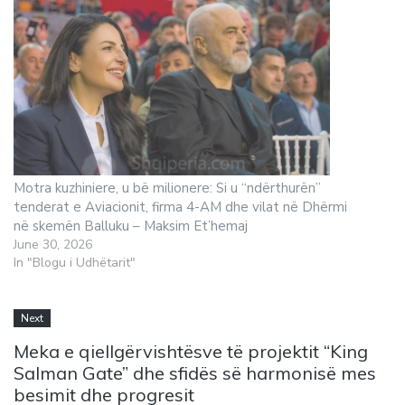
Motra kuzhiniere, u bë milionere: Si u “ndërthurën”
tenderat e Aviacionit, firma 4-AM dhe vilat në Dhërmi
në skemën Balluku – Maksim Et’hemaj
June 30, 2026
In "Blogu i Udhëtarit"
Next
Meka e qiellgërvishtësve të projektit “King
Salman Gate” dhe sfidës së harmonisë mes
besimit dhe progresit