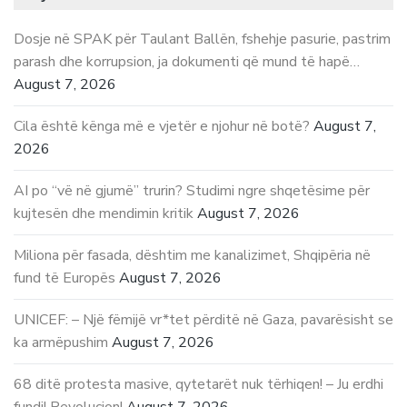
Dosje në SPAK për Taulant Ballën, fshehje pasurie, pastrim
parash dhe korrupsion, ja dokumenti që mund të hapë…
August 7, 2026
Cila është kënga më e vjetër e njohur në botë?
August 7,
2026
AI po “vë në gjumë” trurin? Studimi ngre shqetësime për
kujtesën dhe mendimin kritik
August 7, 2026
Miliona për fasada, dështim me kanalizimet, Shqipëria në
fund të Europës
August 7, 2026
UNICEF: – Një fëmijë vr*tet përditë në Gaza, pavarësisht se
ka armëpushim
August 7, 2026
68 ditë protesta masive, qytetarët nuk tërhiqen! – Ju erdhi
fundi! Revolucion!
August 7, 2026