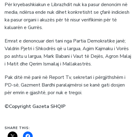
Për kryebashkiakun e Librazhdit nuk ka pasur denoncim në
media, ndërsa ende nuk dihet konkretisht se çfarë indiciesh
ka pasur organi i akuzës për të nisur verifikimin për të
kaluarën e Gurrës.
Emrat e denoncuar deri tani nga Partia Demokratike janë;
Valdrin Pjetri i Shkodrës që u largua, Agim Kajmaku i Vorës
po ashtu u largua, Mark Babani i Vaut të Dejës, Agron Malaj
i Matit dhe Qerim Ismailaj i Mallakastrës.
Pak ditë më parë në Report Tv, sekretari i përgjithshëm i
PD-së, Gazment Bardhi paralajmëroi se kanë gati dosjen
për emrin e gjashtë, por nuk e tregoi.
©Copyright Gazeta SHQIP
SHARE THIS: