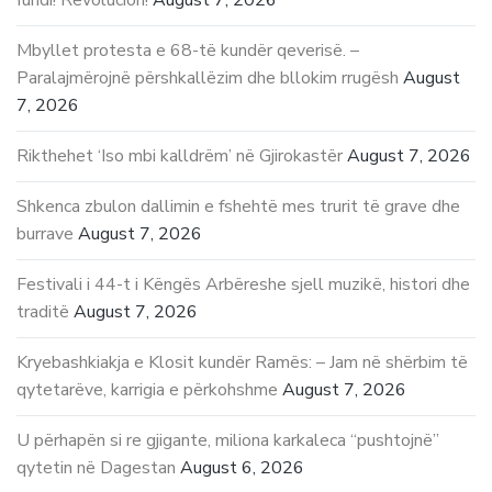
Mbyllet protesta e 68-të kundër qeverisë. –
Paralajmërojnë përshkallëzim dhe bllokim rrugësh
August
7, 2026
Rikthehet ‘Iso mbi kalldrëm’ në Gjirokastër
August 7, 2026
Shkenca zbulon dallimin e fshehtë mes trurit të grave dhe
burrave
August 7, 2026
Festivali i 44-t i Këngës Arbëreshe sjell muzikë, histori dhe
traditë
August 7, 2026
Kryebashkiakja e Klosit kundër Ramës: – Jam në shërbim të
qytetarëve, karrigia e përkohshme
August 7, 2026
U përhapën si re gjigante, miliona karkaleca “pushtojnë”
qytetin në Dagestan
August 6, 2026