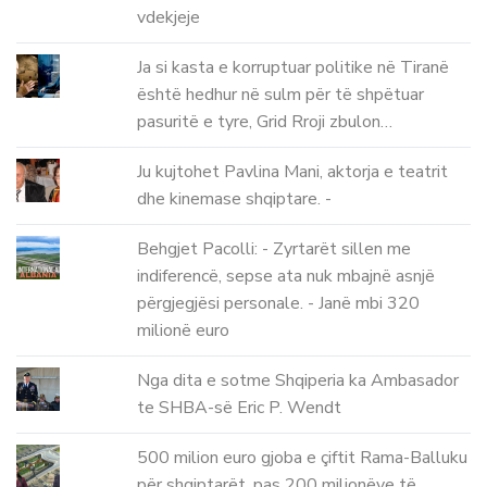
vdekjeje
Ja si kasta e korruptuar politike në Tiranë
është hedhur në sulm për të shpëtuar
pasuritë e tyre, Grid Rroji zbulon…
Ju kujtohet Pavlina Mani, aktorja e teatrit
dhe kinemase shqiptare. -
Behgjet Pacolli: - Zyrtarët sillen me
indiferencë, sepse ata nuk mbajnë asnjë
përgjegjësi personale. - Janë mbi 320
milionë euro
Nga dita e sotme Shqiperia ka Ambasador
te SHBA-së Eric P. Wendt
500 milion euro gjoba e çiftit Rama-Balluku
për shqiptarët, pas 200 milionëve të