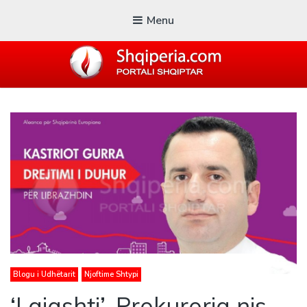
Menu
SHQIPERIA.COM
Blogu i ShqiperiaCom
Blogu i Udhëtarit
Njoftime Shtypi
‘I gjashti’, Prokuroria nis