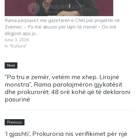
Rama përplaset me gazetaren e CNN për projektin në
Zvërnec: – Po më akuzon për lajm të rremë! – Do më
dëgjosh apo jo…
June 3, 2026
In "Kultura"
Next
“Pa tru e zemër, vetëm me xhep. Lirojnë
monstra”, Rama paralajmëron gjykatësit
dhe prokurorët: 48 orë kohë që të deklaroni
pasurinë
Previous
‘I gjashti’, Prokuroria nis verifikimet për një