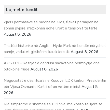
Lajmet e fundit
Zjarr i përmasave të mëdha në Klos, flakët përhapen në
zonën pyjore, rrezikohen edhe linjat e tensionit të lartë
August 8, 2026
Thatësi historike në Angli: – Hyde Park në Londër ndryshon
pamje, zhduket gjelbërimi karakteristik
August 8, 2026
AUSTRI – Reshjet e dendura shkaktojnë përmbytje dhe
bllokojnë rrugë
August 8, 2026
Negociatat e dështuara në Kosovë. LDK kërkon Presidentin
për Vjosa Osmanin, Kurti i ofron vetëm minist
August 8,
2026
Një simptomë e skemës së PPP-ve, me kosto të tjera të