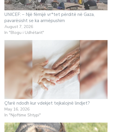
UNICEF: – Një fëmijë vr*tet përditë në Gaza,
pavarësisht se ka armëpushim
August 7, 2026
In "Blogu i Udhëtarit"
Çfarë ndodh kur vdekjet tejkalojnë lindjet?
May 16, 2026
In "Njoftime Shtypi"