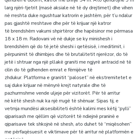
qendrën e oborrit, katror me brinjë 54 m. Ato qëndrojnë 3 m
larg njëri-tjetrit (masë aksiale në të dy drejtimet) dhe vihen
në rreshta duke ngushtuar katrorin e jashtëm, për t’u ndalur
pas gjashtë rreshtave dhe për të krijuar një katror
të brendshëm vakumi shpirtëror dhe hapësinor me përmasa
18 x 18 m. Radovani vë në dukje se ky minishesh i
brendshëm që do të jetë sheshi i qetësisë, i meditimit, i
përpunimit të dhimbjes dhe të brutalitetit njerëzor, do të
jetë i shtruar nga një pllakë graniti me ngjyrë antracid në të
cilin do të gdhenden emrat e fëmijëve të
zhdukur. Platforma e granitit “paloset” në ekstremitetet e
saj duke krijuar në mënyrë krejt natyrale dhe të
pazhurmshme vende uljeje për vizitorët. Për të arritur
në këtë shesh nuk ka një rrugë të shënuar. Sipas tij, e
vetmja mundësi aksesibiliteti është kalimi mes këtij “pylli”
qiparisash me qëllim që vizitorët të ndiejnë praninë e
qiparisave tek shkojnë në shesh, ato duhet të “miqësohen”
me përfaqësuesit e viktimave për të arritur në platformën e