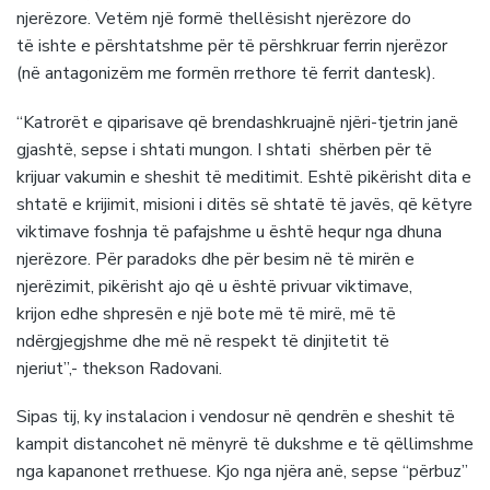
njerëzore. Vetëm një formë thellësisht njerëzore do
të ishte e përshtatshme për të përshkruar ferrin njerëzor
(në antagonizëm me formën rrethore të ferrit dantesk).
“Katrorët e qiparisave që brendashkruajnë njëri-tjetrin janë
gjashtë, sepse i shtati mungon. I shtati shërben për të
krijuar vakumin e sheshit të meditimit. Eshtë pikërisht dita e
shtatë e krijimit, misioni i ditës së shtatë të javës, që këtyre
viktimave foshnja të pafajshme u është hequr nga dhuna
njerëzore. Për paradoks dhe për besim në të mirën e
njerëzimit, pikërisht ajo që u është privuar viktimave,
krijon edhe shpresën e një bote më të mirë, më të
ndërgjegjshme dhe më në respekt të dinjitetit të
njeriut”,- thekson Radovani.
Sipas tij, ky instalacion i vendosur në qendrën e sheshit të
kampit distancohet në mënyrë të dukshme e të qëllimshme
nga kapanonet rrethuese. Kjo nga njëra anë, sepse “përbuz”