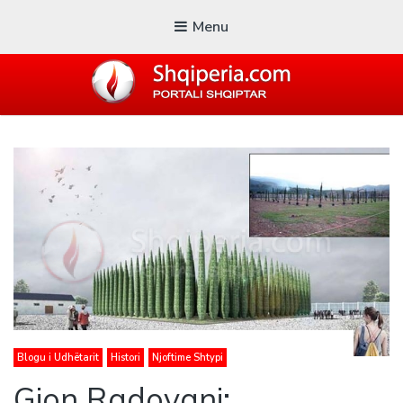
Menu
SHQIPERIA.COM
Blogu i ShqiperiaCom
Blogu i Udhëtarit
Histori
Njoftime Shtypi
Gjon Radovani: