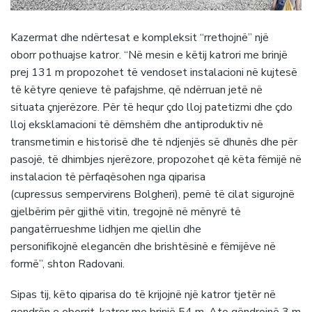
Kazermat dhe ndërtesat e kompleksit “rrethojnë” një
oborr pothuajse katror. “Në mesin e këtij katrori me brinjë
prej 131 m propozohet të vendoset instalacioni në kujtesë
të këtyre qenieve të pafajshme, që ndërruan jetë në
situata çnjerëzore. Për të hequr çdo lloj patetizmi dhe çdo
lloj eksklamacioni të dëmshëm dhe antiproduktiv në
transmetimin e historisë dhe të ndjenjës së dhunës dhe për
pasojë, të dhimbjes njerëzore, propozohet që këta fëmijë në
instalacion të përfaqësohen nga qiparisa
(cupressus sempervirens Bolgheri), pemë të cilat sigurojnë
gjelbërim për gjithë vitin, tregojnë në mënyrë të
pangatërrueshme lidhjen me qiellin dhe
personifikojnë elegancën dhe brishtësinë e fëmijëve në
formë”, shton Radovani.
Sipas tij, këto qiparisa do të krijojnë një katror tjetër në