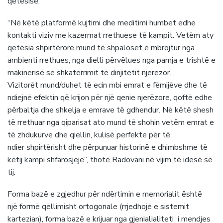
qetësisë.
“Në këtë platformë kujtimi dhe meditimi humbet edhe
kontakti viziv me kazermat rrethuese të kampit. Vetëm aty
qetësia shpirtërore mund të shpaloset e mbrojtur nga
ambienti rrethues, nga dielli përvëlues nga pamja e trishtë e
makinerisë së shkatërrimit të dinjitetit njerëzor.
Vizitorët mund/duhet të ecin mbi emrat e fëmijëve dhe të
ndiejnë efektin që krijon për një qenie njerëzore, qoftë edhe
përbaltja dhe shkelja e emrave të gdhendur. Në këtë shesh
të rrethuar nga qiparisat ato mund të shohin vetëm emrat e
të zhdukurve dhe qiellin, kulisë perfekte për të
ndier shpirtërisht dhe përpunuar historinë e dhimbshme të
këtij kampi shfarosjeje”, thotë Radovani në vijim të idesë së
tij.
Forma bazë e zgjedhur për ndërtimin e memorialit është
një formë qëllimisht ortogonale (rrjedhojë e sistemit
kartezian), forma bazë e krijuar nga gjenialialiteti i mendjes