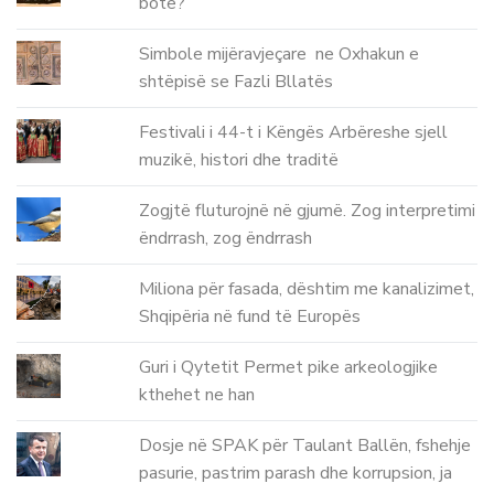
botë?
Simbole mijëravjeçare ne Oxhakun e
shtëpisë se Fazli Bllatës
Festivali i 44-t i Këngës Arbëreshe sjell
muzikë, histori dhe traditë
Zogjtë fluturojnë në gjumë. Zog interpretimi
ëndrrash, zog ëndrrash
Miliona për fasada, dështim me kanalizimet,
Shqipëria në fund të Europës
Guri i Qytetit Permet pike arkeologjike
kthehet ne han
Dosje në SPAK për Taulant Ballën, fshehje
pasurie, pastrim parash dhe korrupsion, ja