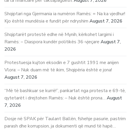
larta financiare për taksapaguesit
August 7, 2026
Shqiptari nga Gjermania ia numëron Ramës: = Na ka vjedhur!
Kjo është mundësia e fundit për ndryshim
August 7, 2026
Shqiptarët protestë edhe në Mynih, kërkohet largimi i
Ramës: – Diaspora kundër politikës 36-vjeçare
August 7,
2026
Protestuesja kujton eksodin e 7 gushtit 1991 me anijen
Vlora: – Nuk duam më të ikim, Shqipëria është e jona!
August 7, 2026
“Më të bashkuar se kurrë!”, pankartat nga protesta e 69-të,
qytetarët i drejtohen Ramës: – Nuk është prona…
August
7, 2026
Dosje në SPAK për Taulant Ballën, fshehje pasurie, pastrim
parash dhe korrupsion, ja dokumenti që mund të hapë…