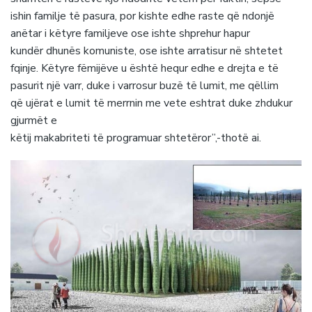
ishin familje të pasura, por kishte edhe raste që ndonjë
anëtar i këtyre familjeve ose ishte shprehur hapur
kundër dhunës komuniste, ose ishte arratisur në shtetet
fqinje. Këtyre fëmijëve u është hequr edhe e drejta e të
pasurit një varr, duke i varrosur buzë të lumit, me qëllim
që ujërat e lumit të merrnin me vete eshtrat duke zhdukur
gjurmët e
këtij makabriteti të programuar shtetëror”,-thotë ai.