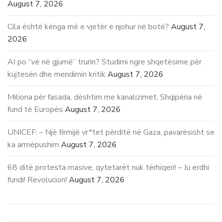
August 7, 2026
Cila është kënga më e vjetër e njohur në botë?
August 7,
2026
AI po “vë në gjumë” trurin? Studimi ngre shqetësime për
kujtesën dhe mendimin kritik
August 7, 2026
Miliona për fasada, dështim me kanalizimet, Shqipëria në
fund të Europës
August 7, 2026
UNICEF: – Një fëmijë vr*tet përditë në Gaza, pavarësisht se
ka armëpushim
August 7, 2026
68 ditë protesta masive, qytetarët nuk tërhiqen! – Ju erdhi
fundi! Revolucion!
August 7, 2026