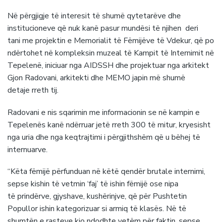
Në përgjigje të interesit të shumë qytetarëve dhe
institucioneve që nuk kanë pasur mundësi të njihen deri
tani me projektin e Memorialit të Fëmijëve të Vdekur, që po
ndërtohet në kompleksin muzeal të Kampit të Internimit në
Tepelenë, iniciuar nga AIDSSH dhe projektuar nga arkitekt
Gjon Radovani, arkitekti dhe MEMO japin më shumë
detaje rreth tij.
Radovani e nis sqarimin me informacionin se në kampin e
Tepelenës kanë ndërruar jetë rreth 300 të mitur, kryesisht
nga uria dhe nga keqtrajtimi i përgjithshëm që u bëhej të
internuarve.
“Këta fëmijë përfunduan në këtë qendër brutale internimi,
sepse kishin të vetmin ‘faj’ të ishin fëmijë ose nipa
të prindërve, gjyshave, kushërinjve, që për Pushtetin
Popullor ishin kategorizuar si armiq të klasës. Në të
shumtën e rasteve kjo ndodhte vetëm për faktin, sepse