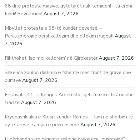
68 ditë protesta masive, qytetarët nuk tërhiqen! – Ju erdhi
fundi! Revolucion!
August 7, 2026
Mbyllet protesta e 68-të kundër qeverisë. –
Paralajmërojnë përshkallëzim dhe bllokim rrugësh
August
7, 2026
Rikthehet ‘Iso mbi kalldrëm’ në Gjirokastër
August 7, 2026
Shkenca zbulon dallimin e fshehtë mes trurit të grave dhe
burrave
August 7, 2026
Festivali i 44-t i Këngës Arbëreshe sjell muzikë, histori dhe
traditë
August 7, 2026
Kryebashkiakja e Klosit kundër Ramës: – Jam në shërbim të
qytetarëve, karrigia e përkohshme
August 7, 2026
U përhapën si re gjigante, miliona karkaleca “pushtojnë”