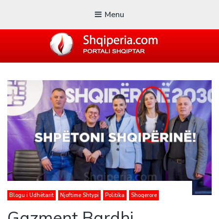
Menu
SHQIPERIA.COM
Blogu i ShqiperiaCom
Blogu i Udhëtarit
Njoftime Shtypi
Politika
Shoqerore
Gazment Bardhi