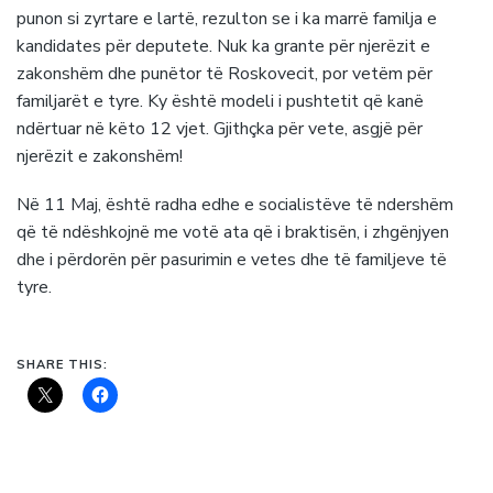
punon si zyrtare e lartë, rezulton se i ka marrë familja e
kandidates për deputete. Nuk ka grante për njerëzit e
zakonshëm dhe punëtor të Roskovecit, por vetëm për
familjarët e tyre. Ky është modeli i pushtetit që kanë
ndërtuar në këto 12 vjet. Gjithçka për vete, asgjë për
njerëzit e zakonshëm!
Në 11 Maj, është radha edhe e socialistëve të ndershëm
që të ndëshkojnë me votë ata që i braktisën, i zhgënjyen
dhe i përdorën për pasurimin e vetes dhe të familjeve të
tyre.
SHARE THIS: