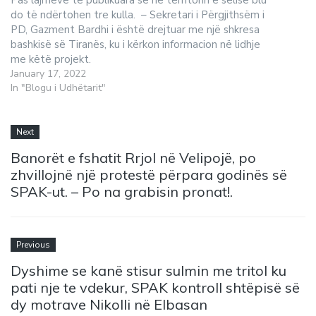
Pas lajmeve të publikuara se në territorin e selisë blu
do të ndërtohen tre kulla. – Sekretari i Përgjithsëm i
PD, Gazment Bardhi i është drejtuar me një shkresa
bashkisë së Tiranës, ku i kërkon informacion në lidhje
me këtë projekt.
January 17, 2022
In "Blogu i Udhëtarit"
Next
Banorët e fshatit Rrjol në Velipojë, po
zhvillojnë një protestë përpara godinës së
SPAK-ut. – Po na grabisin pronat!.
Previous
Dyshime se kanë stisur sulmin me tritol ku
pati nje te vdekur, SPAK kontroll shtëpisë së
dy motrave Nikolli në Elbasan