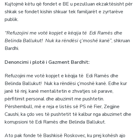
Kujtojmë këtu që fondet e BE u pezulluan ekzaktësisht për
shkak se fondet kishin shkuar tek familjarët e zyrtarëve
publik.
“Refuzojini me votë kopjet e këqija të Edi Ramës dhe
Belinda Ballukut! Nuk ka rëndësi ç’moshë kanë”
, shkruan
Bardhi.
Denoncimi i plotë i Gazment Bardhit:
Refuzojini me votë kopjet e këqija të Edi Ramës dhe
Belinda Ballukut! Nuk ka rëndësi ç’moshë kanë. Edhe kur
janë të rinj, kanë mentalitetin e zhvatjes së parave,
përfitimit personal dhe abuzimit me pushtetin.
Përshembull, më e reja e listës së PS në Fier, Zegjine
Caushi, ka çdo ves të pushtetit të kalbur nga abuzimet dhe
korrupsioni të Edi Ramës dhe Belinda Ballukut.
Ato pak fonde të Bashkisë Roskovec, ku prej kohësh ajo