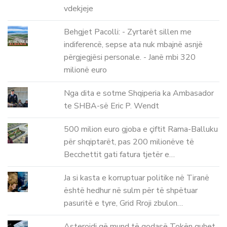
vdekjeje
Behgjet Pacolli: - Zyrtarët sillen me
indiferencë, sepse ata nuk mbajnë asnjë
përgjegjësi personale. - Janë mbi 320
milionë euro
Nga dita e sotme Shqiperia ka Ambasador
te SHBA-së Eric P. Wendt
500 milion euro gjoba e çiftit Rama-Balluku
për shqiptarët, pas 200 milionëve të
Becchettit gati fatura tjetër e…
Ja si kasta e korruptuar politike në Tiranë
është hedhur në sulm për të shpëtuar
pasuritë e tyre, Grid Rroji zbulon…
Asteroidi që mund të godasë Tokën quhet