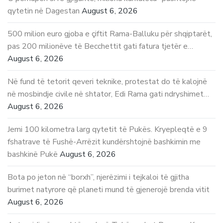
qytetin në Dagestan
August 6, 2026
500 milion euro gjoba e çiftit Rama-Balluku për shqiptarët,
pas 200 milionëve të Becchettit gati fatura tjetër e…
August 6, 2026
Në fund të tetorit qeveri teknike, protestat do të kalojnë
në mosbindje civile në shtator, Edi Rama gati ndryshimet…
August 6, 2026
Jemi 100 kilometra larg qytetit të Pukës. Kryepleqtë e 9
fshatrave të Fushë-Arrëzit kundërshtojnë bashkimin me
bashkinë Pukë
August 6, 2026
Bota po jeton në “borxh”, njerëzimi i tejkaloi të gjitha
burimet natyrore që planeti mund të gjenerojë brenda vitit
August 6, 2026