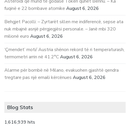
Asteroidi që mund të godasë Tokën quhet Bennu. – Ka
fuqinë e 22 bombave atomike
August 6, 2026
Behgjet Pacolli: – Zyrtarët sillen me indiferencë, sepse ata
nuk mbajnë asnjë përgjegjësi personale. – Janë mbi 320
milionë euro
August 6, 2026
‘Çmendet’ moti/ Austria shënon rekord të ri temperaturash,
termometri arrin në 41.2°C
August 6, 2026
Alarme për bombë në Milano, evakuohen gjashtë qendra
tregtare pas një emaili kërcënues
August 6, 2026
Blog Stats
1,616,939 hits