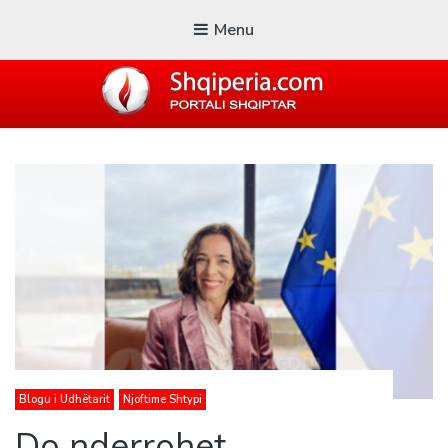
Menu
SHQIPERIA.COM
Blogu i ShqiperiaCom
Blogu i Udhëtarit
Njoftime Shtypi
Do nderrohet