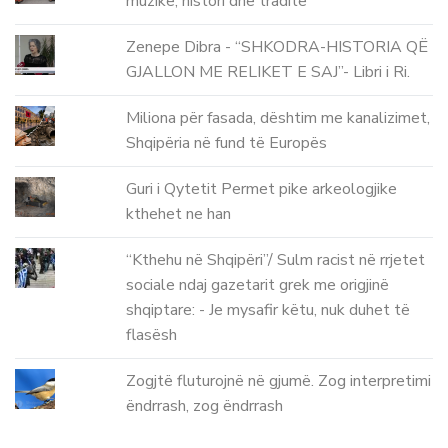
muzikë, histori dhe traditë
Zenepe Dibra - “SHKODRA-HISTORIA QË
GJALLON ME RELIKET E SAJ”- Libri i Ri.
Miliona për fasada, dështim me kanalizimet,
Shqipëria në fund të Europës
Guri i Qytetit Permet pike arkeologjike
kthehet ne han
“Kthehu në Shqipëri”/ Sulm racist në rrjetet
sociale ndaj gazetarit grek me origjinë
shqiptare: - Je mysafir këtu, nuk duhet të
flasësh
Zogjtë fluturojnë në gjumë. Zog interpretimi
ëndrrash, zog ëndrrash