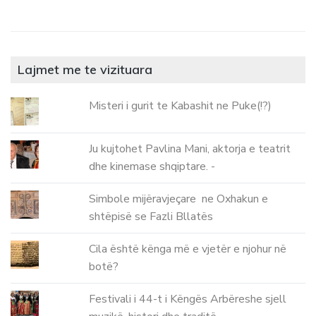
Lajmet me te vizituara
Misteri i gurit te Kabashit ne Puke(!?)
Ju kujtohet Pavlina Mani, aktorja e teatrit
dhe kinemase shqiptare. -
Simbole mijëravjeçare ne Oxhakun e
shtëpisë se Fazli Bllatës
Cila është kënga më e vjetër e njohur në
botë?
Festivali i 44-t i Këngës Arbëreshe sjell