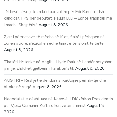
“Ndjesë nëse ju kam kërkuar votën për Edi Ramën”- Ish-
kandidati i PS për deputet, Paulin Luli: – Është tradhtari më
i madh i Shqipërisë
August 8, 2026
Zjarr i përmasave të mëdha në Klos, flakët përhapen në
zonën pyjore, rrezikohen edhe linjat e tensionit të lartë
August 8, 2026
Thatësi historike në Angli: – Hyde Park në Londër ndryshon
pamje, zhduket gjelbërimi karakteristik
August 8, 2026
AUSTRI – Reshjet e dendura shkaktojnë përmbytje dhe
bllokojnë rrugë
August 8, 2026
Negociatat e dështuara në Kosovë. LDK kërkon Presidentin
për Vjosa Osmanin, Kurti i ofron vetëm minist
August 8,
2026