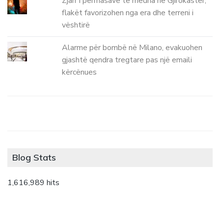
Zjarr i përmasave të mëdha në Gjirokastër,
flakët favorizohen nga era dhe terreni i
vështirë
Alarme për bombë në Milano, evakuohen
gjashtë qendra tregtare pas një emaili
kërcënues
Blog Stats
1,616,989 hits