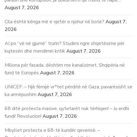
August 7, 2026
Cila është kënga më e vjetër e njohur në botë?
August 7,
2026
AI po “vë në gjumë” trurin? Studimi ngre shqetësime për
kujtesën dhe mendimin kritik
August 7, 2026
Miliona për fasada, dështim me kanalizimet, Shqipëria në
fund të Europës
August 7, 2026
UNICEF: – Një fëmijë vr*tet përditë në Gaza, pavarësisht se
ka armëpushim
August 7, 2026
68 ditë protesta masive, qytetarët nuk tërhiqen! – Ju erdhi
fundi! Revolucion!
August 7, 2026
Mbyllet protesta e 68-të kundër qeverisë. –