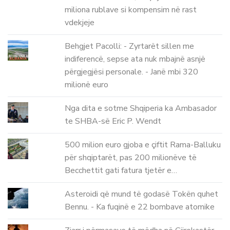
miliona rublave si kompensim në rast
vdekjeje
Behgjet Pacolli: - Zyrtarët sillen me
indiferencë, sepse ata nuk mbajnë asnjë
përgjegjësi personale. - Janë mbi 320
milionë euro
Nga dita e sotme Shqiperia ka Ambasador
te SHBA-së Eric P. Wendt
500 milion euro gjoba e çiftit Rama-Balluku
për shqiptarët, pas 200 milionëve të
Becchettit gati fatura tjetër e…
Asteroidi që mund të godasë Tokën quhet
Bennu. - Ka fuqinë e 22 bombave atomike