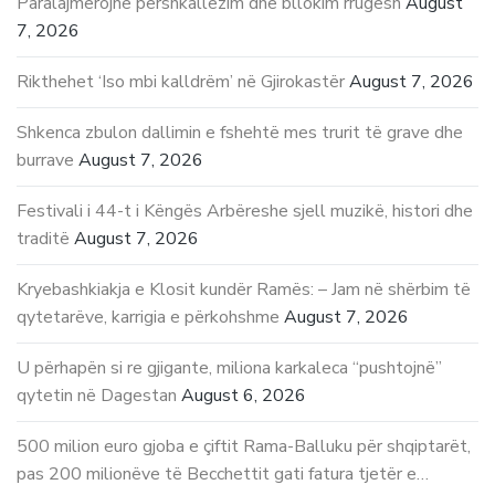
Paralajmërojnë përshkallëzim dhe bllokim rrugësh
August
7, 2026
Rikthehet ‘Iso mbi kalldrëm’ në Gjirokastër
August 7, 2026
Shkenca zbulon dallimin e fshehtë mes trurit të grave dhe
burrave
August 7, 2026
Festivali i 44-t i Këngës Arbëreshe sjell muzikë, histori dhe
traditë
August 7, 2026
Kryebashkiakja e Klosit kundër Ramës: – Jam në shërbim të
qytetarëve, karrigia e përkohshme
August 7, 2026
U përhapën si re gjigante, miliona karkaleca “pushtojnë”
qytetin në Dagestan
August 6, 2026
500 milion euro gjoba e çiftit Rama-Balluku për shqiptarët,
pas 200 milionëve të Becchettit gati fatura tjetër e…