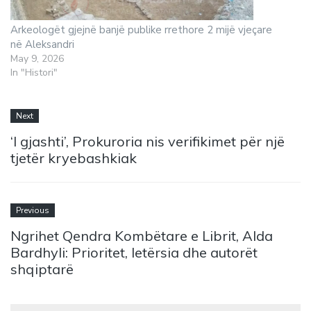
Arkeologët gjejnë banjë publike rrethore 2 mijë vjeçare
në Aleksandri
May 9, 2026
In "Histori"
Next
‘I gjashti’, Prokuroria nis verifikimet për një
tjetër kryebashkiak
Previous
Ngrihet Qendra Kombëtare e Librit, Alda
Bardhyli: Prioritet, letërsia dhe autorët
shqiptarë