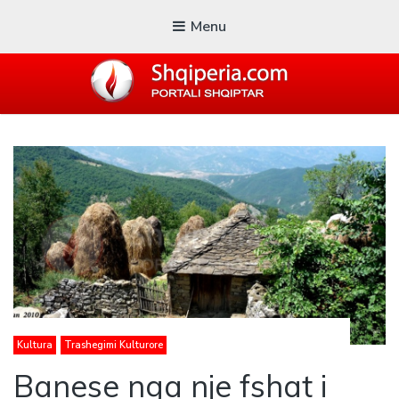
Menu
SHQIPERIA.COM
Blogu i ShqiperiaCom
Kultura
Trashegimi Kulturore
Banese nga nje fshat i