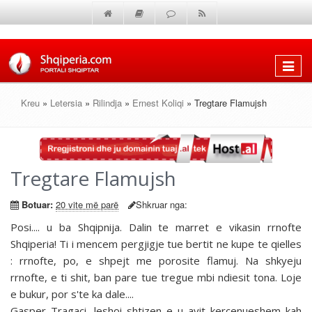
Shfaq
menun
Kreu
»
Letersia
»
Rilindja
»
Ernest Koliqi
» Tregtare Flamujsh
Tregtare Flamujsh
Botuar:
20 vite më parë
Shkruar nga:
Posi.... u ba Shqipnija. Dalin te marret e vikasin rrnofte
Shqiperia! Ti i mencem pergjigje tue bertit ne kupe te qielles
: rrnofte, po, e shpejt me porosite flamuj. Na shkyeju
rrnofte, e ti shit, ban pare tue tregue mbi ndiesit tona. Loje
e bukur, por s'te ka dale....
Gasper Tragaci, leshoi shtizen e u avit kercenueshem kah