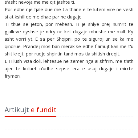
s'asht nevoja me me qit jashte ti.
Por edhe nje fjale due me t'a thane e te lutem vire ne vesh
si at kshill qe me dhae par ne dugaje.
Ti thue se jeton, por rrehesh. Ti je shlye prej numrit te
gjalleve qyshse je ndry ne ket dugaje mbushe me mall. Ky
asht vorri yt. E sa per Shqipni, po te siguroj un se ka me
qindrue. Prandej mos ban merak se edhe flamujt kan me t'u
shit krejt, por rueje shpirtin tand mos tia shitish dreqit.
E Hilush Viza doli, lehtesue ne zemer nga ai shfrim, me thith
ajer te kulluet n'udhe sepse era e asaj dugaje i mirrte
frymen.
Artikujt
e fundit