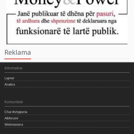
Reklama
Informative
Lajmet
Analiza
Komunitete
Chat #shqiperia
Albforumi
Webmastera