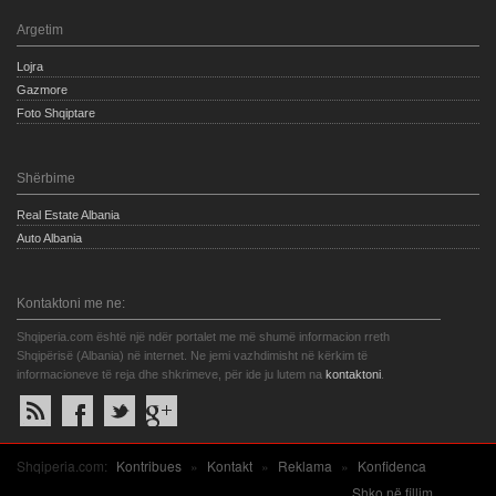
Argetim
Lojra
Gazmore
Foto Shqiptare
Shërbime
Real Estate Albania
Auto Albania
Kontaktoni me ne:
Shqiperia.com është një ndër portalet me më shumë informacion rreth
Shqipërisë (Albania) në internet. Ne jemi vazhdimisht në kërkim të
informacioneve të reja dhe shkrimeve, për ide ju lutem na
kontaktoni
.
Shqiperia.com:
Kontribues
»
Kontakt
»
Reklama
»
Konfidenca
Shko në fillim