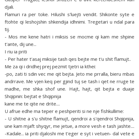
djali.
Flamuri ra per toke. Hilushi s'luejti vendit. Shikonte syte e
ftohte qi leshojshin shkendija idhnimi. Tregetari u ndal para
tij.
- Mos me kene hatri i miksis se mocme qi kam me shpine
t'ante, dij une...
I riu ia priti
- Per hater t'asaj miksije tash qes bejte me t'u shit flamujt..
Me za qi i dridhej prej pezmit tjetri ia kthei:
-po, zati ti sdin vec me qit bejta. Jeto me prralla, bieru mbas
andrrave. Me vjen keq per gjind tuj se tash i qet ne rruge te
madhe, me shka shof une. Hajt, hajt, qit bejta e duaje
Shqipnin: bejtat e Shqipnija
kane me te qite ne drite....
U afrue edhe ma teper e peshperiti si ne nje fishkullime:
- U shitne a s'u shitne flamujt, qendroi a s'qendroi Shqipnija,
une kam mjaft shyqyr, me jetue, a more vesh e tash jashte....
-Kadale... ia priti djaloshi me t'eger e syt i vetuen- dal vete e