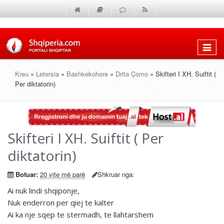
Shfaq
menun
Kreu
»
Letersia
»
Bashkekohore
»
Drita Çomo
» Skifteri I XH. Suiftit (
Per diktatorin)
Skifteri I XH. Suiftit ( Per
diktatorin)
Botuar:
20 vite më parë
Shkruar nga:
Ai nuk lindi shqiponje,
Nuk enderron per qiej te kalter
Ai ka nje sqep te stermadh, te llahtarshem