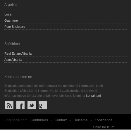
Argetim
Lojra
Gazmore
Foto Shqiptare
Shërbime
Real Estate Albania
Auto Albania
Kontaktoni me ne:
Shqiperia.com është një ndër portalet me më shumë informacion rreth
Shqipërisë (Albania) në internet. Ne jemi vazhdimisht në kërkim të
informacioneve të reja dhe shkrimeve, për ide ju lutem na
kontaktoni
.
Shqiperia.com:
Kontribues
»
Kontakt
»
Reklama
»
Konfidenca
Shko në fillim