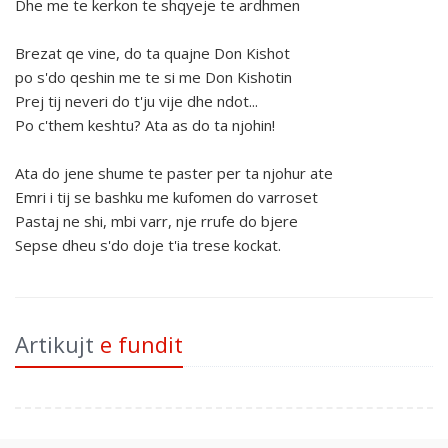
Dhe me te kerkon te shqyeje te ardhmen
Brezat qe vine, do ta quajne Don Kishot
po s'do qeshin me te si me Don Kishotin
Prej tij neveri do t'ju vije dhe ndot...
Po c'them keshtu? Ata as do ta njohin!
Ata do jene shume te paster per ta njohur ate
Emri i tij se bashku me kufomen do varroset
Pastaj ne shi, mbi varr, nje rrufe do bjere
Sepse dheu s'do doje t'ia trese kockat.
Artikujt
e fundit