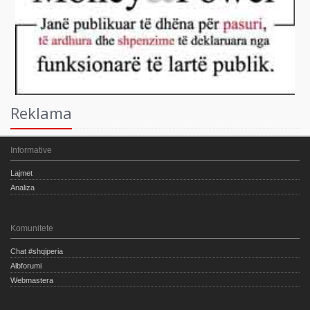
Reklama
Informative
Lajmet
Analiza
Komunitete
Chat #shqiperia
Albforumi
Webmastera