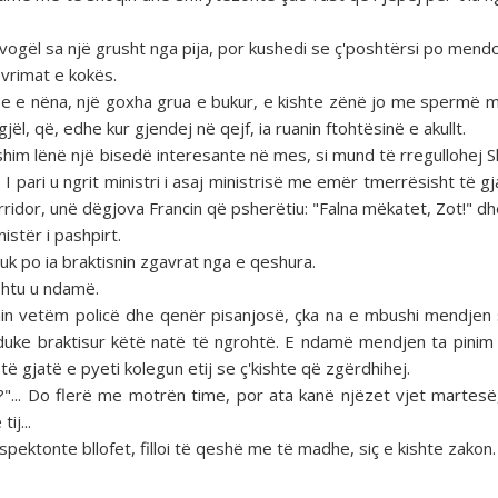
ka e vogël sa një grusht nga pija, por kushedi se ç'poshtërsi po men
 vrimat e kokës.
n se e nëna, një goxha grua e bukur, e kishte zënë jo me spermë ma
jël, që, edhe kur gjendej në qejf, ia ruanin ftohtësinë e akullt.
ishim lënë një bisedë interesante në mes, si mund të rregullohej S
ari u ngrit ministri i asaj ministrisë me emër tmerrësisht të gj
ridor, unë dëgjova Francin që psherëtiu: "Falna mëkatet, Zot!" d
istër i pashpirt.
nuk po ia braktisnin zgavrat nga e qeshura.
ështu u ndamë.
onin vetëm policë dhe qenër pisanjosë, çka na e mbushi mendjen 
 duke braktisur këtë natë të ngrohtë. E ndamë mendjen ta pinim
të gjatë e pyeti kolegun etij se ç'kishte që zgërdhihej.
?"... Do flerë me motrën time, por ata kanë njëzet vjet martesë, 
ij...
espektonte bllofet, filloi të qeshë me të madhe, siç e kishte zakon.