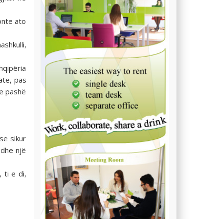
donte ato
shkulli,
hqipëria
atë, pas
he pashë
se sikur
 dhe një
ti e di,