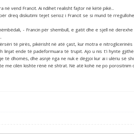
 në vend Francit. Ai ndihet realisht fajtor në këtë pikë...
 dreq diskutimi tejet serioz i Francit se si mund të rregulloh
mbëdali, - Francin për shembull, e gatit dhe e sjell në derexhe 
.
ërsëri të pirës, pikërisht në atë çast, kur motra e nitroglicerinës
 linjat ende të padeformuara të trupit. Ajo u nis t'i hynte gjithë
je të dhomës, dhe asnjë nga ne nuk e dëgjoi kur ai i ulëriu së s
inte me cilën kishte rënë në shtrat. Në atë kohë ne po porositnim 