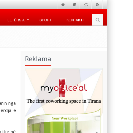
LETËRSIA
SPORT
KONTAKTI
Reklama
anin nga
perdja e
jitur në