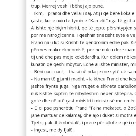
trup. Merrej vesh, i bëhej ajo punë.
- Ikim, - pranoi dhe vëllai i saj. Atij i qe bërë ko
çaste, kur e nxirrte tymin e "Kamelit" nga të gjitha
Ai ishte një biçim hibriti, që të jepte përshtypje
por me nitroglicerinë. I qeshnin tinëzisht sytë e veg
Franci na u lut si Krishti të qëndronim edhe pak. K
përmes makroekonomisë, por ne nuk u dorëzuam. I p
tij unë dhe pas meje kokëdardha. Kur dolëm në kor
kunatin që qeshi mbytur. Edhe ai ishte ministër, min
- Bëni nani-nani!, - tha ai në ndarje me sytë që sa 
- Na marrtë gjumi i madh!, - ia ktheu Franci dhe k
Jashtë frynte juga. Nga rrugët e shkreta qarkull
nuk kishte kuptim të mbylleshim nëpër shtëpira,
gotë dhe në atë çast ministri i ministrisë me emër 
- E di pse psherëtiu Franci "Falna mëkatet, o Zot
janë martuar që kalamaj, dhe ajo i duket si motra e t
Tjetri, pak dhëmbëdalë, i prerë për bllofe e që i r
- Inçest, me dy fjalë...