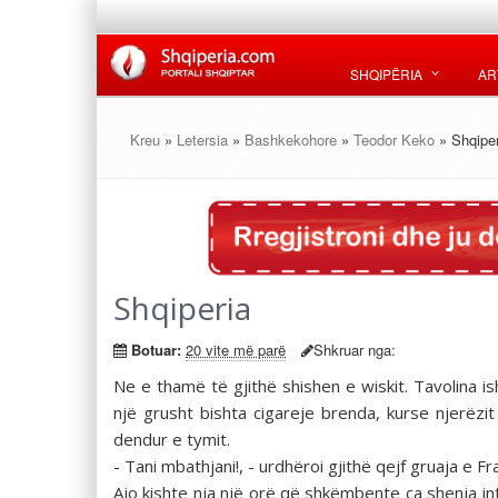
SHQIPËRIA
AR
Kreu
»
Letersia
»
Bashkekohore
»
Teodor Keko
» Shqiper
Shqiperia
Botuar:
20 vite më parë
Shkruar nga:
Ne e thamë të gjithë shishen e wiskit. Tavolina 
një grusht bishta cigareje brenda, kurse njerëz
dendur e tymit.
- Tani mbathjani!, - urdhëroi gjithë qejf gruaja e Fr
Ajo kishte nja një orë që shkëmbente ca shenja int