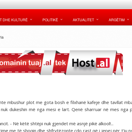
T DHE KULTURË
POLITIKË
AKTUALITET
ARGËTIM
ia
ishte mbushur plot me gota bosh e filxhanë kafeje dhe tavllat mb
it nuk dukeshin më nga mesi e lart. Qenë sharruar në mes nga 
ancit. - Në këtë shtëpi nuk gjendet më asnjë pikë alkool!...
ime me të shoqin dhe shfrytëzonte çdo rast që i jepej për t'iu ng