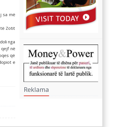
ej sa më
të Zotit
 doli nga
 qejf në
hoqes që
dopiot e
Reklama