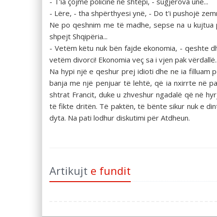
- T'ia çojmë policinë në shtëpi, - sugjerova unë...
- Lëre, - tha shpërthyesi ynë, - Do t'i pushojë zemra
Ne po qeshnim me të madhe, sepse na u kujtua për
shpejt Shqipëria...
- Vetëm këtu nuk bën fajde ekonomia, - qeshte dhë
vetëm divorci! Ekonomia veç sa i vjen pak vërdallë..
Na hypi një e qeshur prej idioti dhe ne ia filluam p
banja me një penjuar të lehtë, që ia nxirrte në pah
shtrat Francit, duke u zhveshur ngadalë që në hyr
të fikte dritën. Të paktën, të bënte sikur nuk e d
dyta. Na pati lodhur diskutimi për Atdheun.
Artikujt
e fundit