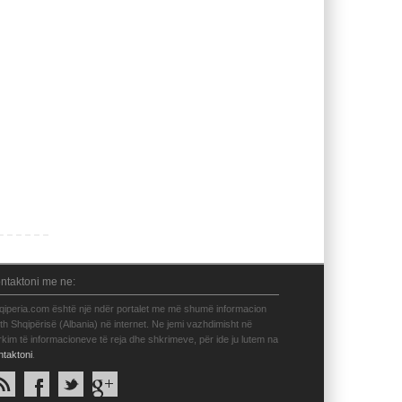
ntaktoni me ne:
qiperia.com është një ndër portalet me më shumë informacion
eth Shqipërisë (Albania) në internet. Ne jemi vazhdimisht në
rkim të informacioneve të reja dhe shkrimeve, për ide ju lutem na
ntaktoni
.