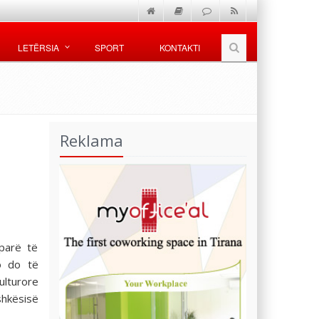
LETËRSIA
SPORT
KONTAKTI
Reklama
parë të
jo do të
lturore
hkësisë