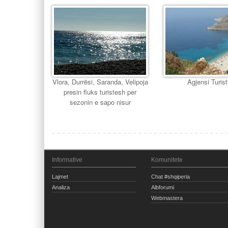
Vlora, Durrësi, Saranda, Velipoja
Agjensi Turist
presin fluks turistesh per
sezonin e sapo nisur
Informative
Komunitete
Lajmet
Chat #shqiperia
Analiza
Albforumi
Webmastera