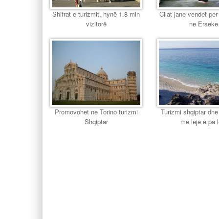
Shifrat e turizmit, hynë 1.8 mln
Cilat jane vendet per 
vizitorë
ne Erseke
Promovohet ne Torino turizmi
Turizmi shqiptar dhe
Shqiptar
me leje e pa l