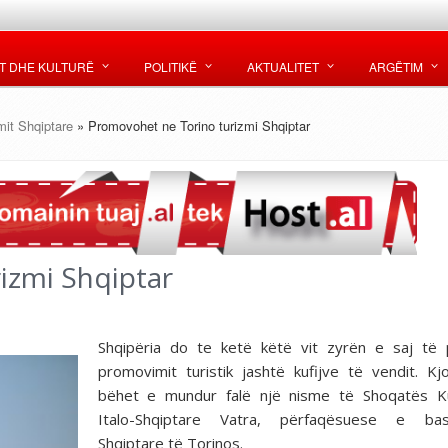
T DHE KULTURË
POLITIKË
AKTUALITET
ARGËTIM
mit Shqiptare
» Promovohet ne Torino turizmi Shqiptar
izmi Shqiptar
Shqipëria do te ketë këtë vit zyrën e saj të 
promovimit turistik jashtë kufijve të vendit. K
bëhet e mundur falë një nisme të Shoqatës Ku
Italo-Shqiptare Vatra, përfaqësuese e bas
Shqiptare të Torinos.