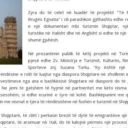
Zyra do të celet në kuadër të projektit "Të R
Rrugës Egnatia" i cili parashikon gjithashtu edhe re
e një dokumentari mbi turizmin Shqiptar, nj
turistike në Italisht dhe në Anglisht si edhe të një
shumë gjuhësh.
Në prezantimin publik të këtij projekti në Tor
pjesë edhe Zv. Ministrja e Turizmit, Kulturës, Ri
Sporteve znj. Suzana Turku. "Ky është një 
ëndësine e rolit të luajtur nga diaspora Shqiptare në zhvillimin e
investimeve nga ana e bashkësisë Shqiptare në diasporë do të 
e. Ne jemi të gatshëm të hyjmë në partneritet me këto nisma 
uksesshëm, si edhe ecurinë e tyre në kohë. Bashkëpunimi me 
in me nismat e tjera të rëndësishme në fushën e turizmit në Shqip
Shqiptarë, të cilët i perkasin brezit të dytë të emigrantëve q
hqiptarë, të arsimuar në Itali, do të kalojnë përmes një procesi 