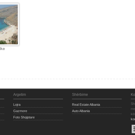
ike
Argetim
Shërbime
Ko
Sh
Lojra
Real Estate Albania
rr
Gazmore
Auto Albania
kë
Foto Shqiptare
ko