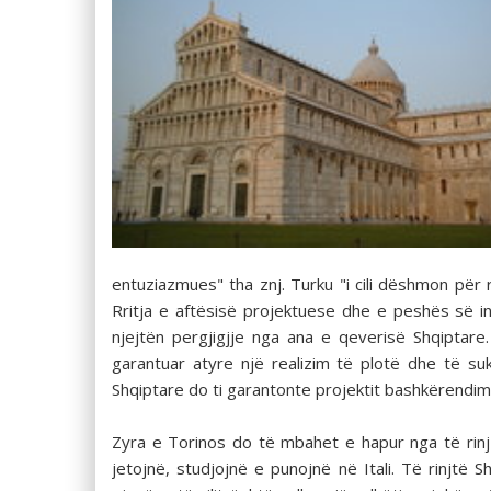
entuziazmues" tha znj. Turku "i cili dëshmon për r
Rritja e aftësisë projektuese dhe e peshës së 
njejtën pergjigjje nga ana e qeverisë Shqiptar
garantuar atyre një realizim të plotë dhe të s
Shqiptare do ti garantonte projektit bashkërendim
Zyra e Torinos do të mbahet e hapur nga të rinj 
jetojnë, studjojnë e punojnë në Itali. Të rinjtë S