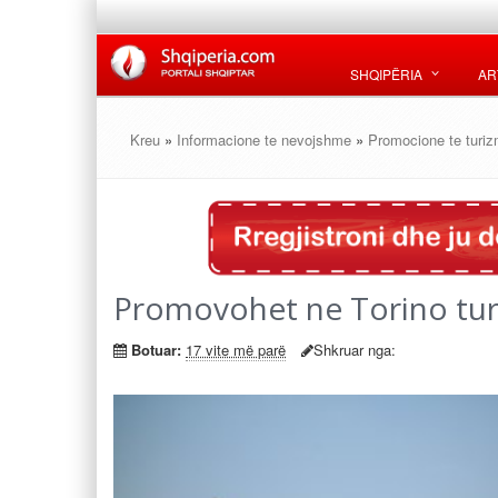
SHQIPËRIA
AR
Kreu
»
Informacione te nevojshme
»
Promocione te turiz
Promovohet ne Torino tur
Botuar:
17 vite më parë
Shkruar nga: