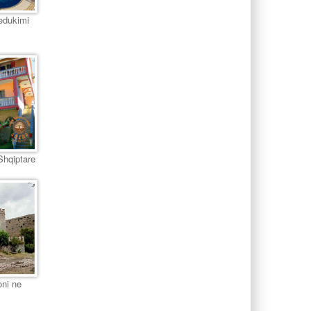
 edukimi
Shqiptare
oni ne