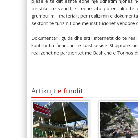
pjesë e të cilit është edhe një udhëtim njohës në 
turistike të vendit, si edhe ato potenciali i të
grumbullimi i materialit për realizimin e dokument
sektorit të turizmit dhe me institucionet vendore
Dokumentari, guida dhe siti i internetit do të re
kontributin financiar të bashkësisë Shqiptare 
realizohet në partneritet me Bashkinë e Torinos 
Artikujt
e fundit