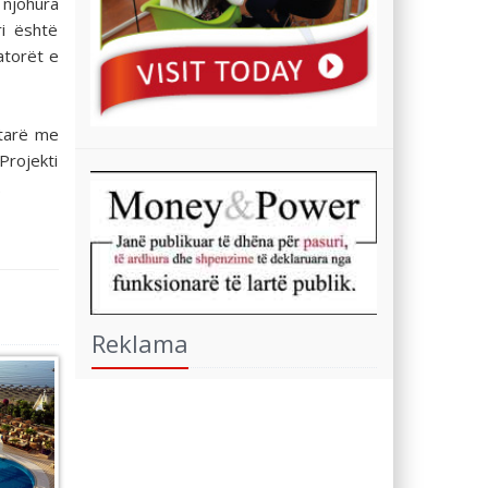
 njohura
ri është
atorët e
ptarë me
Projekti
.
Reklama