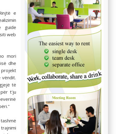
injtë e
alizimin
ë guide
 siti web
ino mori
nisë dhe
projekt
 vëndit.
gjejë të
për t'ju
qeverinë
ëri."
ë tashmë
trajnimi