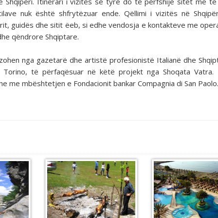
Shqipëri. Itinerari i vizitës së tyre do të përfshijë sitet më të
 cilave nuk është shfrytëzuar ende. Qëllimi i vizitës në Shqipë
arit, guidës dhe sitit ëeb, si edhe vendosja e kontakteve me oper
 dhe qëndrore Shqiptare.
alizohen nga gazetarë dhe artistë profesionistë Italianë dhe Shqi
në Torino, të përfaqësuar në këtë projekt nga Shoqata Vatra. 
dhe me mbështetjen e Fondacionit bankar Compagnia di San Paolo