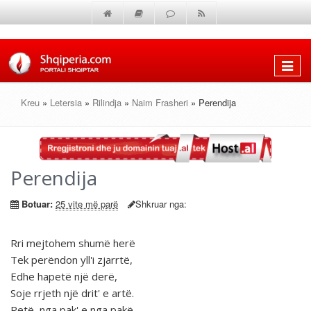
Shfaq
menun
Kreu
»
Letersia
»
Rilindja
»
Naim Frasheri
» Perendija
Perendija
Botuar:
25 vite më parë
Shkruar nga:
Rri mejtohem shumë herë
Tek perëndon yll'i zjarrtë,
Edhe hapetë një derë,
Soje rrjeth një drit' e artë.
Retë, nga pak' e nga pakë,