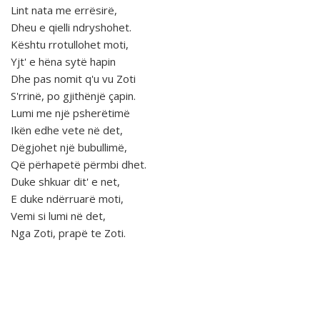
Lint nata me errësirë,
Dheu e qielli ndryshohet.
Kështu rrotullohet moti,
Yjt' e hëna sytë hapin
Dhe pas nomit q'u vu Zoti
S'rrinë, po gjithënjë çapin.
Lumi me një psherëtimë
Ikën edhe vete në det,
Dëgjohet një bubullimë,
Që përhapetë përmbi dhet.
Duke shkuar dit' e net,
E duke ndërruarë moti,
Vemi si lumi në det,
Nga Zoti, prapë te Zoti.