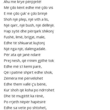
Ahu me krye përpjetë!
Më çdo kënt edhe më çdo vis
E më çdo çuk' e çdo brinjë
Shoh një plep, një vith a lis,
Një qarr, një bush, një dëllinjë.
Hap sytë dhe përqark shikonj
Fushë, limë, brigje, male,
Edhe të shkuarat kujtonj
Një nga një, dalëngadalë.
Për ata që janë ndarë
Prej nesh, që rrinim gjithë tok
Edhe më s'i kemi parë,
Që i patmë shpirt edhe shok,
Zëmëra më përvëlohet
Edhe them vallë ç'u bënë,
Kur shoh që koha po ndrrohet
Dhe të mugëtit ka rënë,
Po rrjeth nëpër hapësirë
Edhe sa vete po shtohet,