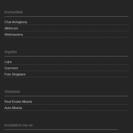
Komunitete
Chat #shqiperia
Albforumi
Webmastera
Argetim
Lojra
Gazmore
Foto Shqiptare
Shërbime
Real Estate Albania
Auto Albania
Kontaktoni me ne: