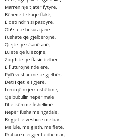
Marrën një tjatër fytyrë,
Bënenë të kuqe flakë,
E deti ndrin si pasqyrë.
Oh! sa të bukura janë
Fushatë që gjelbërojnë,
Qiejtë që s'kanë anë,
Luletë që lulëzojnë,
Zoqthitë që flasin belbër
E fluturojnë ndë erë,
Pyll'i veshur më të gjelbër,
Deti i qet' e i gjerë,
Lumi që nxjerr oshëtimë,
Që bubullin nëpër male
Dhe ikën me fishëllimë
Nëpër fusha me ngadale,
Brigjet' e veshurë me bar,
Me lule, me gjeth, me fletë,
Rrahurë n'ergjënt edhe n'ar,