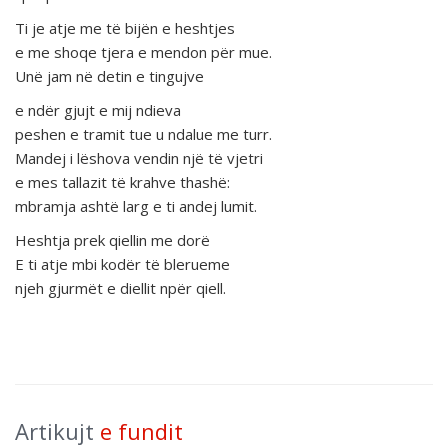
Ti je atje me të bijën e heshtjes
e me shoqe tjera e mendon për mue.
Unë jam në detin e tingujve
e ndër gjujt e mij ndieva
peshen e tramit tue u ndalue me turr.
Mandej i lëshova vendin një të vjetri
e mes tallazit të krahve thashë:
mbramja ashtë larg e ti andej lumit.
Heshtja prek qiellin me dorë
E ti atje mbi kodër të blerueme
njeh gjurmët e diellit npër qiell.
Artikujt
e fundit