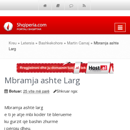
Shfaq
menun
Kreu
»
Letersia
»
Bashkekohore
»
Martin Camaj
» Mbramja ashte
Larg
Mbramja ashte Larg
Botuar:
25 vite më parë
Shkruar nga:
Mbramja ashtë larg
e ti je atje mbi kodër të blerueme
ku gurzit që bashin zhurmë
i përpiu dheu.