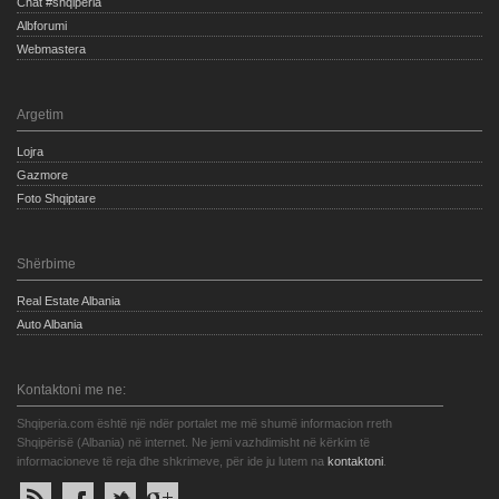
Chat #shqiperia
Albforumi
Webmastera
Argetim
Lojra
Gazmore
Foto Shqiptare
Shërbime
Real Estate Albania
Auto Albania
Kontaktoni me ne:
Shqiperia.com është një ndër portalet me më shumë informacion rreth
Shqipërisë (Albania) në internet. Ne jemi vazhdimisht në kërkim të
informacioneve të reja dhe shkrimeve, për ide ju lutem na
kontaktoni
.