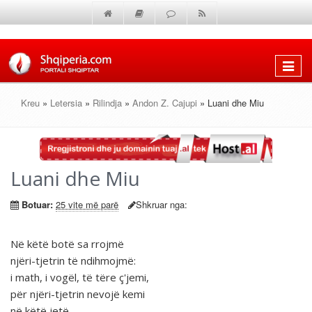
Shfaq
menun
Kreu
»
Letersia
»
Rilindja
»
Andon Z. Cajupi
» Luani dhe Miu
Luani dhe Miu
Botuar:
25 vite më parë
Shkruar nga:
Në këtë botë sa rrojmë
njëri-tjetrin të ndihmojmë:
i math, i vogël, të tëre ç'jemi,
për njëri-tjetrin nevojë kemi
në këtë jetë.