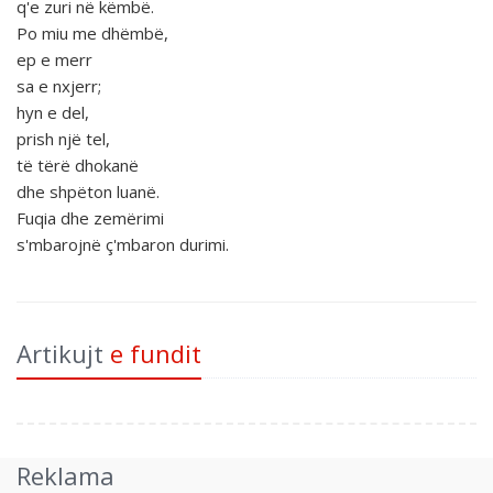
q'e zuri në këmbë.
Po miu me dhëmbë,
ep e merr
sa e nxjerr;
hyn e del,
prish një tel,
të tërë dhokanë
dhe shpëton luanë.
Fuqia dhe zemërimi
s'mbarojnë ç'mbaron durimi.
Artikujt
e fundit
Reklama