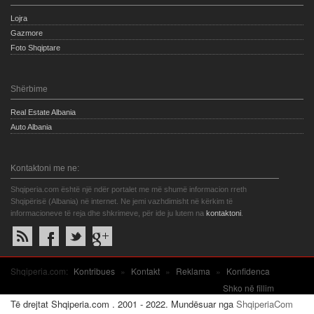
Lojra
Gazmore
Foto Shqiptare
Shërbime
Real Estate Albania
Auto Albania
Kontaktoni me ne:
Shqiperia.com është një ndër portalet me më shumë informacion rreth
Shqipërisë (Albania) në internet. Ne jemi vazhdimisht në kërkim të
informacioneve të reja dhe shkrimeve, për ide ju lutem na
kontaktoni
.
Shqiperia.com:
Kontribues
»
Kontakt
»
Reklama
»
Konfidenca
Shko në fillim
Të drejtat Shqiperia.com . 2001 - 2022. Mundësuar nga
ShqiperiaCom