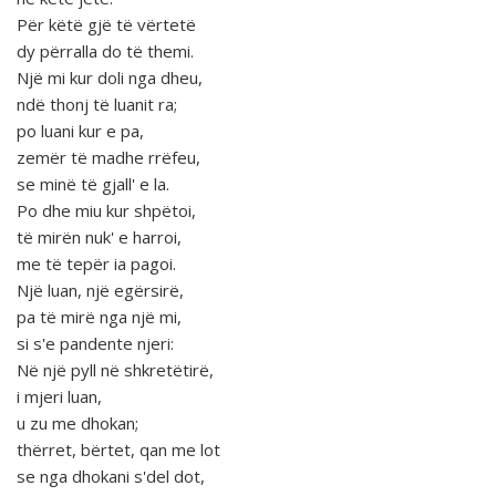
Për këtë gjë të vërtetë
dy përralla do të themi.
Një mi kur doli nga dheu,
ndë thonj të luanit ra;
po luani kur e pa,
zemër të madhe rrëfeu,
se minë të gjall' e la.
Po dhe miu kur shpëtoi,
të mirën nuk' e harroi,
me të tepër ia pagoi.
Një luan, një egërsirë,
pa të mirë nga një mi,
si s'e pandente njeri:
Në një pyll në shkretëtirë,
i mjeri luan,
u zu me dhokan;
thërret, bërtet, qan me lot
se nga dhokani s'del dot,