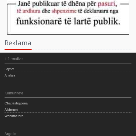
Reklama
Informative
Lajmet
Analiza
Komunitete
Chat #shqiperia
Albforumi
Webmastera
Argetim