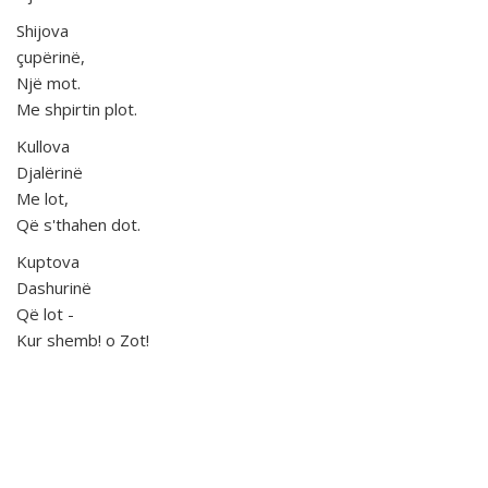
Shijova
çupërinë,
Një mot.
Me shpirtin plot.
Kullova
Djalërinë
Me lot,
Që s'thahen dot.
Kuptova
Dashurinë
Që lot -
Kur shemb! o Zot!