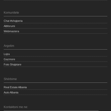
Komunitete
Chat #shqiperia
Albforumi
Webmastera
Argetim
Lojra
Gazmore
Foto Shqiptare
Shërbime
Real Estate Albania
Auto Albania
Kontaktoni me ne: