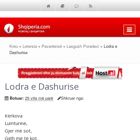
Shfaq
menun
Kreu
»
Letersia
»
Pavarësisë
»
Lasgush Poradeci
» Lodra e
Dashurise
Lodra e Dashurise
Botuar:
25 vite më parë
Shkruar nga:
Kërkova
Lumturinë,
Gjer më sot,
Gjith më të kot.