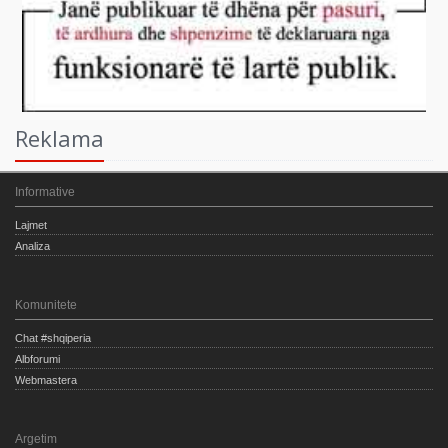
Reklama
Informative
Lajmet
Analiza
Komunitete
Chat #shqiperia
Albforumi
Webmastera
Argetim