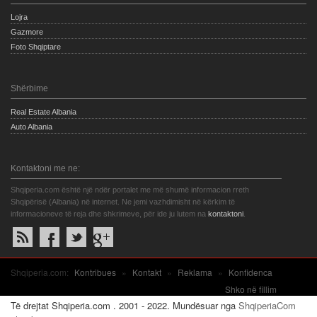
Lojra
Gazmore
Foto Shqiptare
Shërbime
Real Estate Albania
Auto Albania
Kontaktoni me ne:
Shqiperia.com është një ndër portalet me më shumë informacion rreth
Shqipërisë (Albania) në internet. Ne jemi vazhdimisht në kërkim të
informacioneve të reja dhe shkrimeve, për ide ju lutem na
kontaktoni
.
Shqiperia.com:
Kontribues
»
Kontakt
»
Reklama
»
Konfidenca
Shko në fillim
Të drejtat Shqiperia.com . 2001 - 2022. Mundësuar nga
ShqiperiaCom