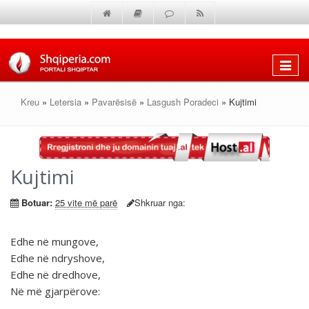
Shfaq
menun
Kreu
»
Letersia
»
Pavarësisë
»
Lasgush Poradeci
» Kujtimi
Kujtimi
Botuar:
25 vite më parë
Shkruar nga:
Edhe në mungove,
Edhe në ndryshove,
Edhe në dredhove,
Në më gjarpërove: