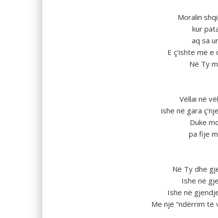
Moralin shqi
kur pata
aq sa u
E ç’ishte më e
Nё Ty mё
Vëllai nё vë
ishe nё gara ç’nje
Duke mo
pa fije mo
Nё Ty dhe gj
Ishe nё gj
Ishe nё gjendje 
Me njё “ndёrrim tё vo