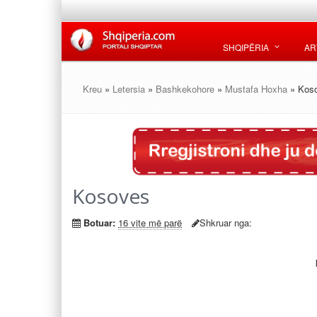
SHQIPËRIA
AR
Kreu
»
Letersia
»
Bashkekohore
»
Mustafa Hoxha
» Kos
Kosoves
Botuar:
16 vite më parë
Shkruar nga: