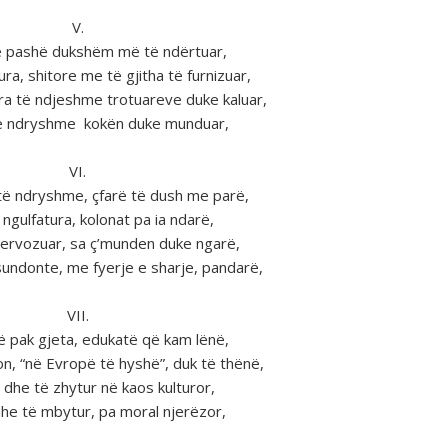
V.
tё pashë dukshёm mё tё ndёrtuar,
ura, shitore me tё gjitha tё furnizuar,
yra tё ndjeshme trotuareve duke kaluar,
tё ndryshme kokёn duke munduar,
VI.
tё ndryshme, çfarë tё dush me parë,
 ngulfatura, kolonat pa ia ndarë,
 nervozuar, sa ç’munden duke ngarë,
sundonte, me fyerje e sharje, pandarë,
VII.
 pak gjeta, edukatë qё kam lënё,
on, “nё Evropё tё hyshё”, duk tё thënё,
 dhe të zhytur nё kaos kulturor,
he tё mbytur, pa moral njerёzor,