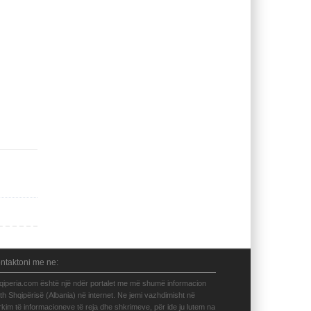
ntaktoni me ne:
qiperia.com është një ndër portalet me më shumë informacion
eth Shqipërisë (Albania) në internet. Ne jemi vazhdimisht në
rkim të informacioneve të reja dhe shkrimeve, për ide ju lutem na