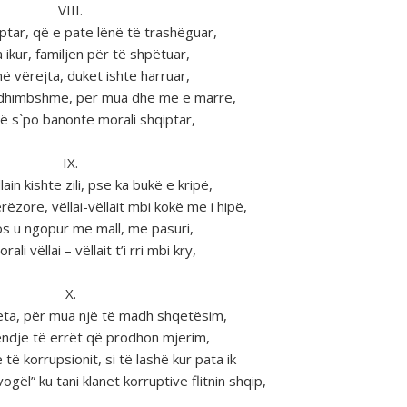
VIII.
ptar, që e pate lënë tё trashëguar,
 ikur, familjen pёr tё shpёtuar,
në vërejta, duket ishte harruar,
 dhimbshme, pёr mua dhe mё e marrё,
 s`po banonte morali shqiptar,
IX.
llain kishte zili, pse ka bukё e kripё,
rëzore, vëllai-vëllait mbi kokё me i hipë,
s u ngopur me mall, me pasuri,
rali vëllai – vëllait t’i rri mbi kry,
X.
eta, pёr mua njё tё madh shqetёsim,
endje tё errёt qё prodhon mjerim,
tё korrupsionit, si të lashё kur pata ik
gёl” ku tani klanet korruptive flitnin shqip,