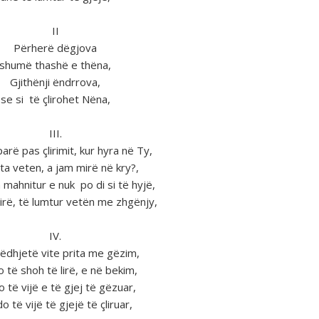
II
Pёrherё dёgjova
shumё thashё e thёna,
Gjithёnji ёndrrova,
se si tё çlirohet Nёna,
III.
arё pas çlirimit, kur hyra nё Ty,
ta veten, a jam mirё nё kry?,
mahnitur e nuk po di si tё hyjë,
lirё, tё lumtur vetёn me zhgёnjy,
IV.
dhjetë vite prita me gёzim,
o tё shoh tё lirё, e nё bekim,
o tё vijё e tё gjej tё gёzuar,
do tё vijё tё gjejё tё çliruar,