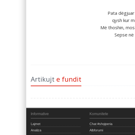
Pata dёgjuar
qysh kur me
Mё thoshin, mos
Sepse në 
Artikujt
e fundit
Informative
Komunitete
Lajmet
Chat #shqiperia
Analiza
Albforumi