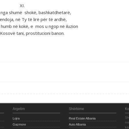
XI.
 nga shumё shokё, bashkatdhetarё,
ndoja, nё Ty tё lirё pёr tё ardhё,
 humb nё kokё, e mos u ngop nё iluzion
Kosovё tani, prostitucioni banon.
Argetim
Shërbime
Ko
Sh
Lojra
Real Estate Albania
rr
Gazmore
Auto Albania
kë