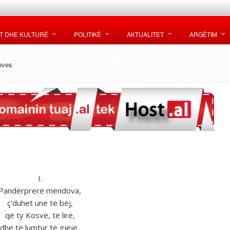
T DHE KULTURË
POLITIKË
AKTUALITET
ARGËTIM
oves
I.
Pandёrprerë mendova,
ç’duhet unё tё bёj,
që ty Kosvё, tё lirё,
dhe tё lumtur tё gjejё,