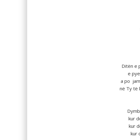
Ditёn e p
e pye
a po jam 
nё Ty tё 
Dymbë
kur d
kur d
kur 