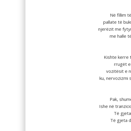
Nё fillim 
pallate tё buk
njerëzit me fyt
me halle 
Kishte kerre 
rrugёt e
vozitёsit e
ku, nervozizmi 
Pak, shumë
Ishe nё tranzici
Tё gjeta
Tё gjeta d