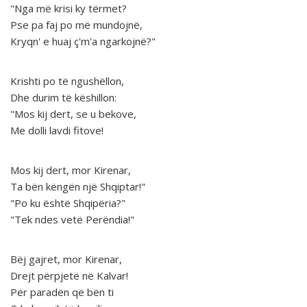
"Nga më krisi ky tërmet?
Pse pa faj po më mundojnë,
Kryqn' e huaj ç'm'a ngarkojnë?"
Krishti po të ngushëllon,
Dhe durim të këshillon:
"Mos kij dert, se u bekove,
Me dolli lavdi fitove!
Mos kij dert, mor Kirenar,
Ta bën këngën një Shqiptar!"
"Po ku është Shqipëria?"
"Tek ndes vetë Perëndia!"
Bëj gajret, mor Kirenar,
Drejt përpjetë në Kalvar!
Për paradën që bën ti