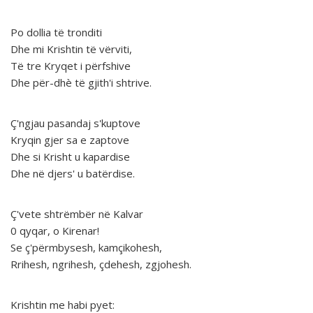
Po dollia të tronditi
Dhe mi Krishtin të vërviti,
Të tre Kryqet i përfshive
Dhe për-dhè të gjith'i shtrive.
Ç'ngjau pasandaj s'kuptove
Kryqin gjer sa e zaptove
Dhe si Krisht u kapardise
Dhe në djers' u batërdise.
Ç'vete shtrëmbër në Kalvar
0 qyqar, o Kirenar!
Se ç'përmbysesh, kamçikohesh,
Rrihesh, ngrihesh, çdehesh, zgjohesh.
Krishtin me habi pyet: