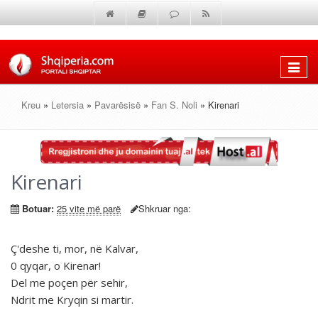
Shfaq
menun
Kreu
»
Letersia
»
Pavarësisë
»
Fan S. Noli
» Kirenari
Kirenari
Botuar:
25 vite më parë
Shkruar nga:
Ç'deshe ti, mor, në Kalvar,
0 qyqar, o Kirenar!
Del me poçen për sehir,
Ndrit me Kryqin si martir.