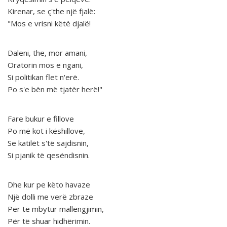
Kirenar, se ç'the një fjalë:
"Mos e vrisni këtë djalë!
Daleni, the, mor amani,
Oratorin mos e ngani,
Si politikan flet n'erë.
Po s'e bën më tjatër herë!"
Fare bukur e fillove
Po më kot i këshillove,
Se katilët s'të sajdisnin,
Si pjanik të qesëndisnin.
Dhe kur pe këto havaze
Një dolli me verë zbraze
Për të mbytur mallëngjimin,
Për të shuar hidhërimin.