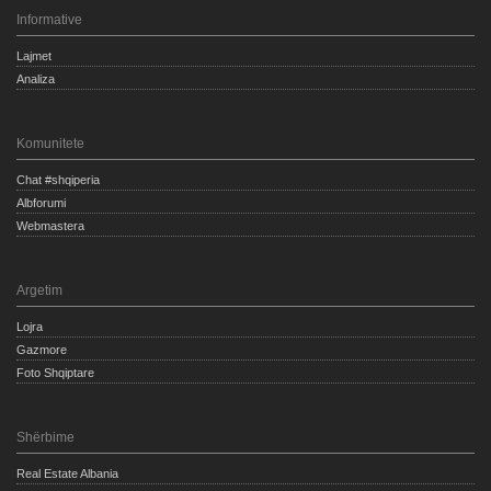
Informative
Lajmet
Analiza
Komunitete
Chat #shqiperia
Albforumi
Webmastera
Argetim
Lojra
Gazmore
Foto Shqiptare
Shërbime
Real Estate Albania