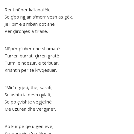
Rent nëpër kallaballëk,
Se ç'po ngjan s'merr vesh as gëk,
Je i pir' e s'mban dot anë
Për çlironjës a tiranë.
Nëpër pluhër dhe shamatë
Turren burrat, çirren gratë
Turm' e ndezur, e tërbuar,
Krishtin për të kryqësuar.
"Mir' e gjeti, the, sarafi,
Se ashtu ia desh qylafi,
Se po çvishte vegjëlinë
Me uzurën dhe vergjinë".
Po kur pe që u gënjeve,
Kryqësimin s'e pëlqeve.