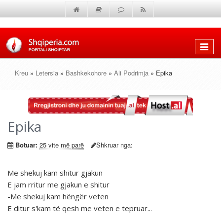
Shfaq
menun
Kreu
»
Letersia
»
Bashkekohore
»
Ali Podrimja
» Epika
Epika
Botuar:
25 vite më parë
Shkruar nga:
Me shekuj kam shitur gjakun
E jam rritur me gjakun e shitur
-Me shekuj kam hëngër veten
E ditur s'kam të qesh me veten e tepruar...