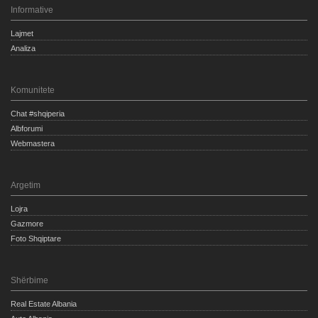
Informative
Lajmet
Analiza
Komunitete
Chat #shqiperia
Albforumi
Webmastera
Argetim
Lojra
Gazmore
Foto Shqiptare
Shërbime
Real Estate Albania