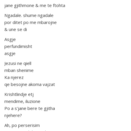
jane gjithmone & me te ftohta
Ngadale. shume ngadale
por ditet po me mbarojne
& une se di
Asgje
perfundimisht
asgje
Jezusi ne qiell
mban shenime
Ka njerez
qe besojne akoma vajzat
Krishtlindje etj
mendime, iluzione
Po a s'jane bere te gjitha
njehere?
Ah, po perserisim