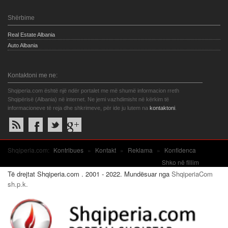
Shërbime
Real Estate Albania
Auto Albania
Kontaktoni me ne:
Shqiperia.com është një ndër portalet me më shumë informacion rreth
Shqipërisë (Albania) në internet. Ne jemi vazhdimisht në kërkim të
informacioneve të reja dhe shkrimeve, për ide ju lutem na
kontaktoni
.
Shqiperia.com:
Kontribues
»
Kontakt
»
Reklama
»
Konfidenca
Shko në fillim
Të drejtat Shqiperia.com . 2001 - 2022. Mundësuar nga
ShqiperiaCom
sh.p.k.