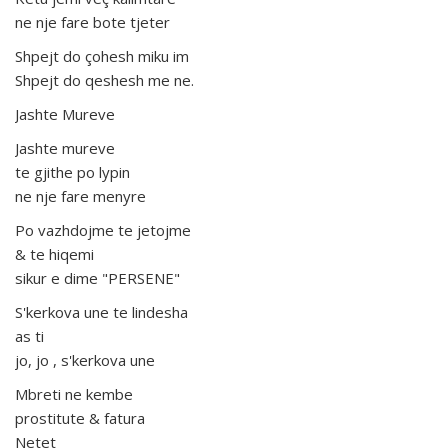
ne nje fare bote tjeter
Shpejt do çohesh miku im
Shpejt do qeshesh me ne.
Jashte Mureve
Jashte mureve
te gjithe po lypin
ne nje fare menyre
Po vazhdojme te jetojme
& te hiqemi
sikur e dime "PERSENE"
S'kerkova une te lindesha
as ti
jo, jo , s'kerkova une
Mbreti ne kembe
prostitute & fatura
Netet