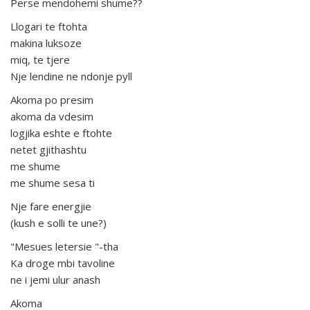
Perse mendohemi shume??
Llogari te ftohta
makina luksoze
miq, te tjere
Nje lendine ne ndonje pyll
Akoma po presim
akoma da vdesim
logjika eshte e ftohte
netet gjithashtu
me shume
me shume sesa ti
Nje fare energjie
(kush e solli te une?)
"Mesues letersie "-tha
Ka droge mbi tavoline
ne i jemi ulur anash
Akoma