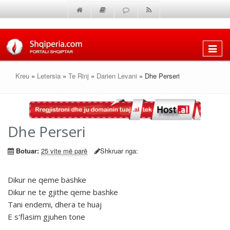
Shfaq
menun
Kreu
»
Letersia
»
Te Rinj
»
Darien Levani
» Dhe Perseri
Dhe Perseri
Botuar:
25 vite më parë
Shkruar nga:
Dikur ne qeme bashke
Dikur ne te gjithe qeme bashke
Tani endemi, dhera te huaj
E s'flasim gjuhen tone