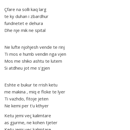
Çfare na solli kaq larg
te ky duhan i zbardhur
fundnetet e dehura
Dhe nje mik ne spital
Ne lufte njohjesh vende te rinj
Ti mos e humb vendin nga vjen
Mos me shiko ashtu te lutem
Si atdheu jot me s'gjen
Eshte e bukur te rrish ketu
me makina , miq e floke te lyer
Ti vazhdo, fitoje jeten
Ne kemi per t'u kthyer
Ketu jemi veç kalimtare
as gjurme, ne kohen tjeter
Ketu jemi veç kalimtare