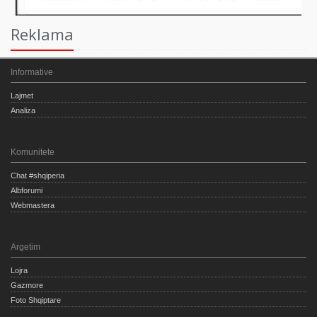
Reklama
Informative
Lajmet
Analiza
Komunitete
Chat #shqiperia
Albforumi
Webmastera
Argetim
Lojra
Gazmore
Foto Shqiptare