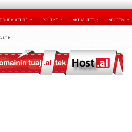
T DHE KULTURË
POLITIKË
AKTUALITET
ARGËTIM
 Came