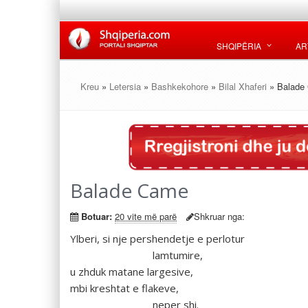
SHQIPËRIA
AR
Kreu
»
Letersia
»
Bashkekohore
»
Bilal Xhaferi
» Balade
Balade Came
Botuar:
20 vite më parë
Shkruar nga:
Ylberi, si nje pershendetje e perlotur
lamtumire,
u zhduk matane largesive,
mbi kreshtat e flakeve,
neper shi.