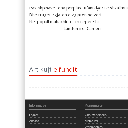
Pas shpinave tona perplas tufani dyert e shkallmua
Dhe rruget zgjaten e zgjaten ne veri.
Ne, popull muhaxhir, ecim neper shi...
Lamtumire, Cameri!
Artikujt
e fundit
Informative
Komunitete
Lajmet
Chat #shqiperia
Analiza
Albforumi
Webmastera