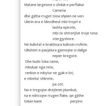
Matane largesive u zhduk e perflakur
Cameria
dhe gjitha rruget tona shpien ne veri.
Ulerin era e Mesdheut mbi trojet e
lashta epirote,
mbi te shtrenjtat troje tona
stergjyshore.
Ne kullotat e braktisura kullosin rrufete.
Ullishtet e pavjelura gjemojne si dallge
neper bregore.
Dhe kudo toka came,
mbuluar nga rete,
renkon e mbytur ne gjak e lot,
e mbetur shkrete,
pa zot.
Na e tregojne drejtimin plumbat,
na e ndricojne rrugen flake, qe gjithe
token kane perpire.