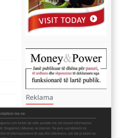
Reklama
ntaktoni me ne:
qiperia.com është një ndër portalet me më shumë informacion
eth Shqipërisë (Albania) në internet. Ne jemi vazhdimisht në
rkim të informacioneve të reja dhe shkrimeve, për ide ju lutem na