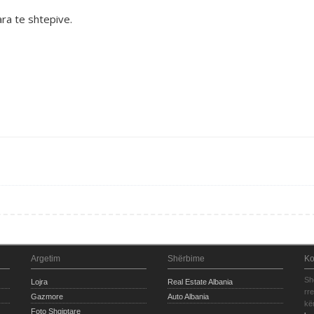
ra te shtepive.
Argetim
Shërbime
Ko
Sh
Lojra
Real Estate Albania
rr
Gazmore
Auto Albania
kë
Foto Shqiptare