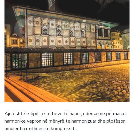
Ajo është e tipit të turbeve të hapur, ndërsa me përmasat
harmonike vepron në mënyrë te harmonizuar dhe plotëson
ambientin rrethues të kompleksit.