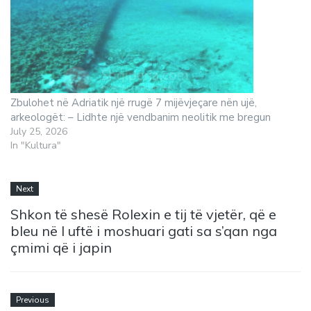
Zbulohet në Adriatik një rrugë 7 mijëvjeçare nën ujë,
arkeologët: – Lidhte një vendbanim neolitik me bregun
July 25, 2026
In "Kultura"
Next
Shkon të shesë Rolexin e tij të vjetër, që e
bleu në l uftë i moshuari gati sa s’qan nga
çmimi që i japin
Previous