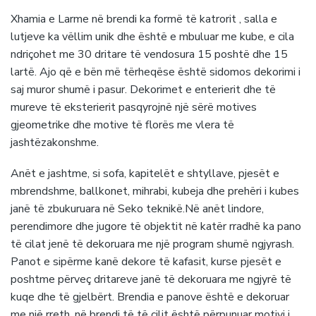
Xhamia e Larme në brendi ka formë të katrorit , salla e
lutjeve ka vëllim unik dhe është e mbuluar me kube, e cila
ndriçohet me 30 dritare të vendosura 15 poshtë dhe 15
lartë. Ajo që e bën më tërheqëse është sidomos dekorimi i
saj muror shumë i pasur. Dekorimet e enterierit dhe të
mureve të eksterierit pasqyrojnë një sërë motives
gjeometrike dhe motive të florës me vlera të
jashtëzakonshme.
Anët e jashtme, si sofa, kapitelët e shtyllave, pjesët e
mbrendshme, ballkonet, mihrabi, kubeja dhe prehëri i kubes
janë të zbukuruara në Seko teknikë.Në anët lindore,
perendimore dhe jugore të objektit në katër rradhë ka pano
të cilat jenë të dekoruara me një program shumë ngjyrash.
Panot e sipërme kanë dekore të kafasit, kurse pjesët e
poshtme përveç dritareve janë të dekoruara me ngjyrë të
kuqe dhe të gjelbërt. Brendia e panove është e dekoruar
me një rreth, në brendi të të cilit është përpunuar motivi i