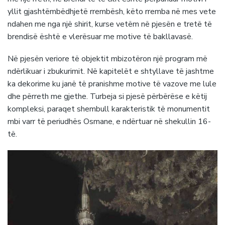
yllit gjashtëmbëdhjetë rrembësh, këto rremba në mes vete
ndahen me nga një shirit, kurse vetëm në pjesën e tretë të
brendisë është e vlerësuar me motive të bakllavasë.
Në pjesën veriore të objektit mbizotëron një program më
ndërlikuar i zbukurimit. Në kapitelët e shtyllave të jashtme
ka dekorime ku janë të pranishme motive të vazove me lule
dhe përreth me gjethe. Turbeja si pjesë përbërëse e këtij
kompleksi, paraqet shembull karakteristik të monumentit
mbi varr të periudhës Osmane, e ndërtuar në shekullin 16-
të.