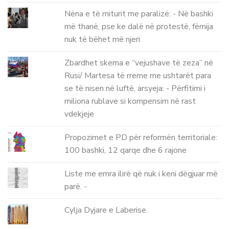
Nëna e të miturit me paralizë: - Në bashki
më thanë, pse ke dalë në protestë, fëmija
nuk të bëhet më njeri
Zbardhet skema e “vejushave të zeza” në
Rusi/ Martesa të rreme me ushtarët para
se të nisen në luftë, arsyeja: - Përfitimi i
miliona rublave si kompensim në rast
vdekjeje
Propozimet e PD për reformën territoriale:
100 bashki, 12 qarqe dhe 6 rajone
Liste me emra ilirë që nuk i keni dëgjuar më
parë. -
Cylja Dyjare e Laberise.