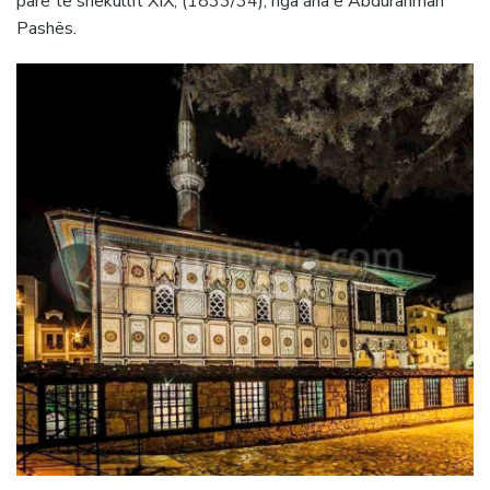
parë të shekullit XIX, (1833/34), nga ana e Abdurahman
Pashës.