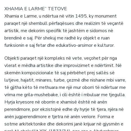
XHAMIA E LARME” TETOVE
Xhamia e Larme, u ndërtua në vitin 1495, ky monument
paraqet një shembull përfaqësues dhe realizim të veçantë
artistik, me dekorim speci
fik të jashtëm e sidomos në
brendinë e saj. Për shekuj me radhë ky objekt e ruan
funksionin e saj fetar dhe edukativo-arsimor e kulturor.
Objekti paraqet një kompleks në vete, veçohet për nga
vlerat e mëdha artistike dhe improvizimet e ndërtimit. Në
skemën kompozicionale të saj përbëhet prej sallës së
lutjeve, hajatit, minares, turbe, çezmë dhe nishane mbi varre,
të gjitha këto të rrethuara me një mur oborri të ndërtuar me
vrima me grila-mushebake, i cili është i mbuluar me tjegulla.
Hyrja kryesore në oborrin e xhamisë është në anën
perendimore, por ekzistojnë edhe dy hyrje të tjera, njëra në
anën jugperendimore e tjetra në anën veriore. Forma e
sotme arkitektonike dhe dekorimi janë krijuar në gjysmën e