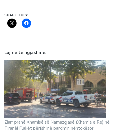
SHARE THIS:
Lajme te ngjashme
Zjarr pranë Xhamisë së Namazgjasë (Xhamia e Re) në
Tiranë! Flakët përfshijnë parkimin nëntokësor