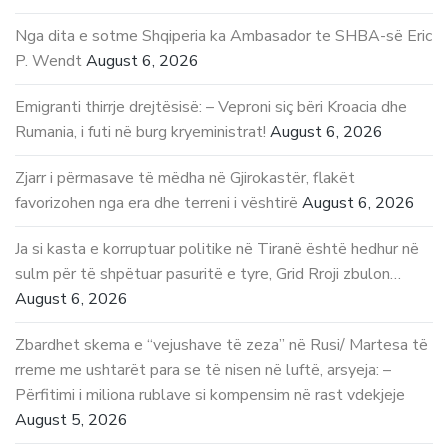
Nga dita e sotme Shqiperia ka Ambasador te SHBA-së Eric
P. Wendt
August 6, 2026
Emigranti thirrje drejtësisë: – Veproni siç bëri Kroacia dhe
Rumania, i futi në burg kryeministrat!
August 6, 2026
Zjarr i përmasave të mëdha në Gjirokastër, flakët
favorizohen nga era dhe terreni i vështirë
August 6, 2026
Ja si kasta e korruptuar politike në Tiranë është hedhur në
sulm për të shpëtuar pasuritë e tyre, Grid Rroji zbulon…
August 6, 2026
Zbardhet skema e “vejushave të zeza” në Rusi/ Martesa të
rreme me ushtarët para se të nisen në luftë, arsyeja: –
Përfitimi i miliona rublave si kompensim në rast vdekjeje
August 5, 2026