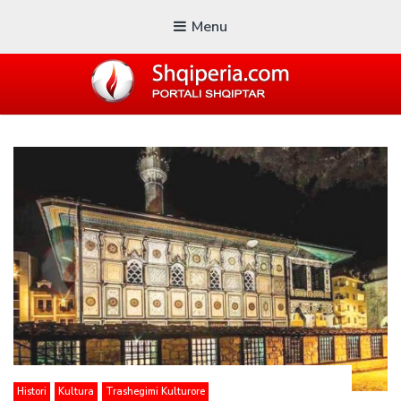
Menu
SHQIPERIA.COM
Blogu i ShqiperiaCom
Histori
Kultura
Trashegimi Kulturore