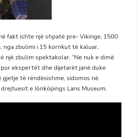
 në fakt ishte një shpatë pre- Vikinge, 1500
 nga zbulimi i 15 korrikut të kaluar,
 një zbulim spektakolar. “Ne nuk e dimë
 por ekspertët dhe dijetarët janë duke
jë gjetje të rëndësishme, sidomos në
ë drejtuesit e Jönköpings Lans Museum.