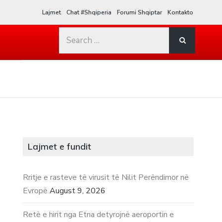
Lajmet
Chat #Shqiperia
Forumi Shqiptar
Kontakto
Search
for:
Lajmet e fundit
Rritje e rasteve të virusit të Nilit Perëndimor në
Evropë
August 9, 2026
Retë e hirit nga Etna detyrojnë aeroportin e