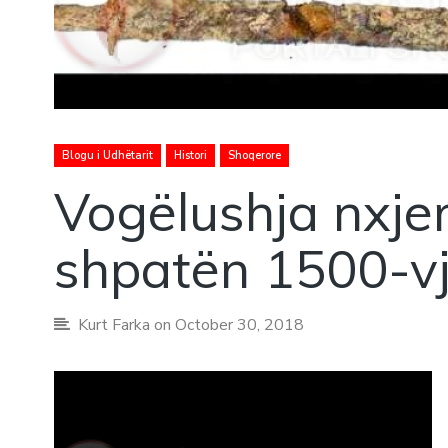
Blogu i Udhëtarit
Histori
Shoqerore
Vogëlushja nxjer
shpatën 1500-vj
Kurt Farka
on October 30, 2018