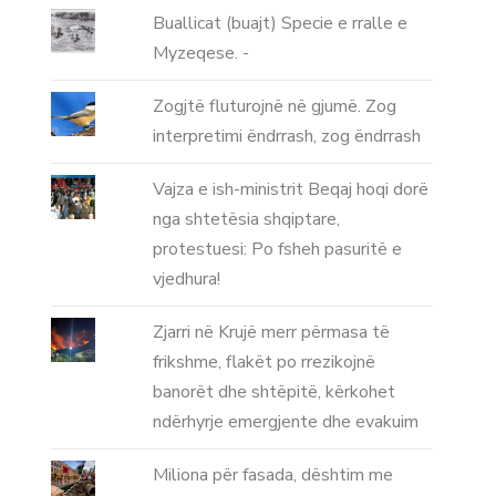
Buallicat (buajt) Specie e rralle e
Myzeqese. -
Zogjtë fluturojnë në gjumë. Zog
interpretimi ëndrrash, zog ëndrrash
Vajza e ish-ministrit Beqaj hoqi dorë
nga shtetësia shqiptare,
protestuesi: Po fsheh pasuritë e
vjedhura!
Zjarri në Krujë merr përmasa të
frikshme, flakët po rrezikojnë
banorët dhe shtëpitë, kërkohet
ndërhyrje emergjente dhe evakuim
Miliona për fasada, dështim me