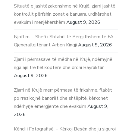
Situatë e jashtëzakonshme në Krujë, zjarri jashtë
kontrollit përfshin zonat e banuara, urdhërohet
evakuim i menjëhershëm
August 9, 2026
Njoftim: – Shefi i Shtabit të Përgjithshëm të FA –
Gjenerallejtënant Arben Kingji
August 9, 2026
Zjarri i përmasave të mëdha në Krujë, ndërhyjnë
nga ajri tre helikopterë dhe droni Bayraktar
August 9, 2026
Zjarri në Krujë merr përmasa të frikshme, flakët
po rrezikojnë banorët dhe shtëpitë, kërkohet
ndërhyrje emergjente dhe evakuim
August 9,
2026
Këndi i Fotografisë. – Kërkoj Besën dhe ju siguroi