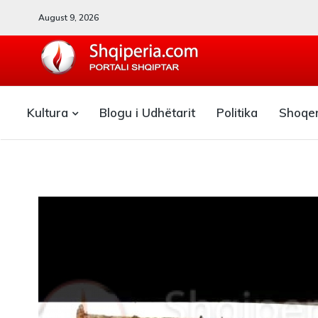
August 9, 2026
SHQIPERIA.COM
Kultura
Blogu i Udhëtarit
Politika
Shoqe
Blogu i ShqiperiaCom