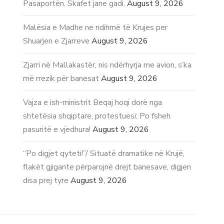
Pasaportën. Skafet jane gadi.
August 9, 2026
Malësia e Madhe ne ndihmë të Krujes per
Shuarjen e Zjarreve
August 9, 2026
Zjarri në Mallakastër, nis ndërhyrja me avion, s’ka
më rrezik për banesat
August 9, 2026
Vajza e ish-ministrit Beqaj hoqi dorë nga
shtetësia shqiptare, protestuesi: Po fsheh
pasuritë e vjedhura!
August 9, 2026
“Po digjet qyteti!”/ Situatë dramatike në Krujë,
flakët gjigante përparojnë drejt banesave, digjen
disa prej tyre
August 9, 2026