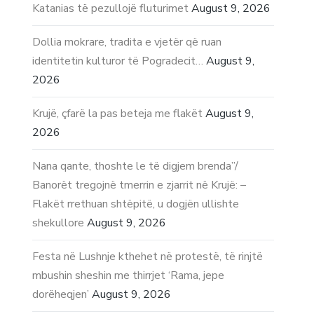
Katanias të pezullojë fluturimet
August 9, 2026
Dollia mokrare, tradita e vjetër që ruan
identitetin kulturor të Pogradecit…
August 9,
2026
Krujë, çfarë la pas beteja me flakët
August 9,
2026
Nana qante, thoshte le të digjem brenda”/
Banorët tregojnë tmerrin e zjarrit në Krujë: –
Flakët rrethuan shtëpitë, u dogjën ullishte
shekullore
August 9, 2026
Festa në Lushnje kthehet në protestë, të rinjtë
mbushin sheshin me thirrjet ‘Rama, jepe
dorëheqjen’
August 9, 2026