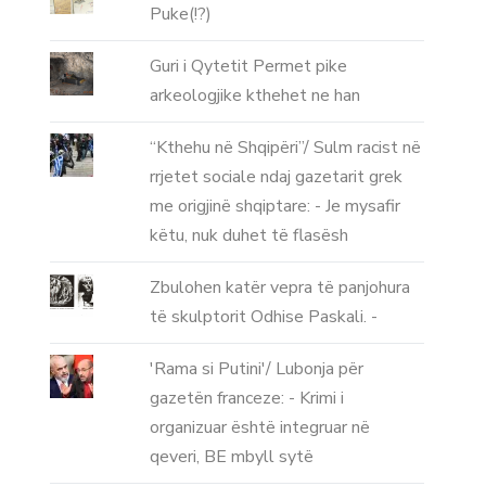
Puke(!?)
Guri i Qytetit Permet pike
arkeologjike kthehet ne han
“Kthehu në Shqipëri”/ Sulm racist në
rrjetet sociale ndaj gazetarit grek
me origjinë shqiptare: - Je mysafir
këtu, nuk duhet të flasësh
Zbulohen katër vepra të panjohura
të skulptorit Odhise Paskali. -
'Rama si Putini'/ Lubonja për
gazetën franceze: - Krimi i
organizuar është integruar në
qeveri, BE mbyll sytë