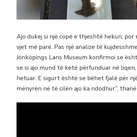
Ajo dukej si një copë e thjeshtë hekuri, por
vjet më parë. Pas një analize të kujdesshme,
Jönköpings Lans Museum konfirmoi se është
se si ajo mund të ketë përfunduar në liqen,
hetuar. E sigurt është se bëhet fjalë për n
mënyrën në të cilën ajo ka ndodhur”, than