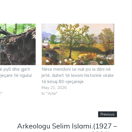
ë pyll dhe gjeti
Nëse mendoni se nuk po ia dilni në
jeçare të ngulur
jetë, duhet të lexoni historinë virale
të kësaj 80-vjeçareje
May 21, 2026
t"
In "Arte"
Previous
Arkeologu Selim Islami.(1927 –