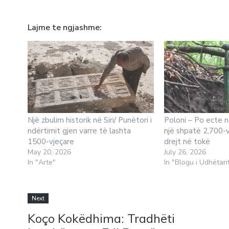
Lajme te ngjashme
Një zbulim historik në Siri/ Punëtori i
Poloni – Po ecte n
ndërtimit gjen varre të lashta
një shpatë 2,700-v
1500-vjeçare
drejt në tokë
May 20, 2026
July 26, 2026
In "Arte"
In "Blogu i Udhëtari
Next
Koço Kokëdhima: Tradhëti