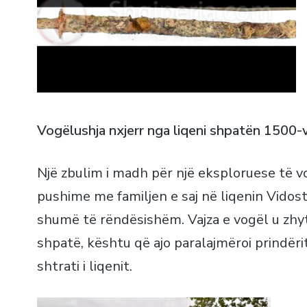
Vogëlushja nxjerr nga liqeni shpatën 1500-v
Një zbulim i madh për një eksploruese të vo
pushime me familjen e saj në liqenin Vidost
shumë të rëndësishëm. Vajza e vogël u zhyt 
shpatë, kështu që ajo paralajmëroi prindërit
shtrati i liqenit.