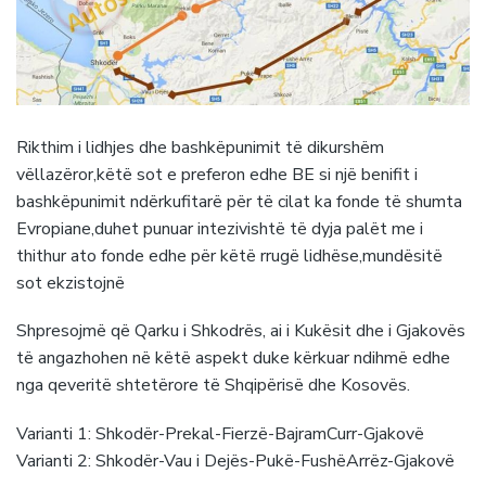
Rikthim i lidhjes dhe bashkëpunimit të dikurshëm
vëllazëror,këtë sot e preferon edhe BE si një benifit i
bashkëpunimit ndërkufitarë për të cilat ka fonde të shumta
Evropiane,duhet punuar intezivishtë të dyja palët me i
thithur ato fonde edhe për këtë rrugë lidhëse,mundësitë
sot ekzistojnë
Shpresojmë që Qarku i Shkodrës, ai i Kukësit dhe i Gjakovës
të angazhohen në këtë aspekt duke kërkuar ndihmë edhe
nga qeveritë shtetërore të Shqipërisë dhe Kosovës.
Varianti 1: Shkodër-Prekal-Fierzë-BajramCurr-Gjakovë
Varianti 2: Shkodër-Vau i Dejës-Pukë-FushëArrëz-Gjakovë