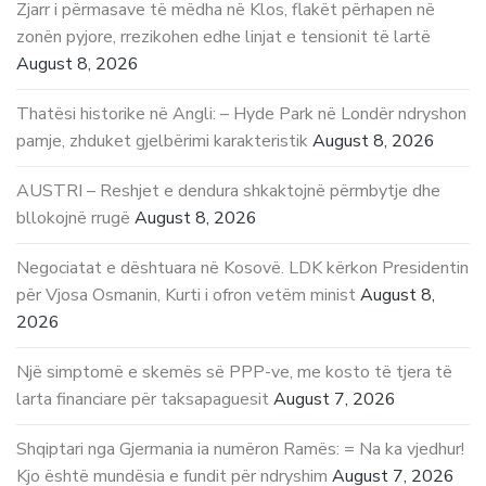
Zjarr i përmasave të mëdha në Klos, flakët përhapen në
zonën pyjore, rrezikohen edhe linjat e tensionit të lartë
August 8, 2026
Thatësi historike në Angli: – Hyde Park në Londër ndryshon
pamje, zhduket gjelbërimi karakteristik
August 8, 2026
AUSTRI – Reshjet e dendura shkaktojnë përmbytje dhe
bllokojnë rrugë
August 8, 2026
Negociatat e dështuara në Kosovë. LDK kërkon Presidentin
për Vjosa Osmanin, Kurti i ofron vetëm minist
August 8,
2026
Një simptomë e skemës së PPP-ve, me kosto të tjera të
larta financiare për taksapaguesit
August 7, 2026
Shqiptari nga Gjermania ia numëron Ramës: = Na ka vjedhur!
Kjo është mundësia e fundit për ndryshim
August 7, 2026