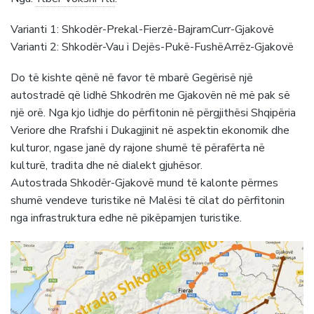
Varianti 1: Shkodër-Prekal-Fierzë-BajramCurr-Gjakovë
Varianti 2: Shkodër-Vau i Dejës-Pukë-FushëArrëz-Gjakovë
Do të kishte qënë në favor të mbarë Gegërisë një
autostradë që lidhë Shkodrën me Gjakovën në më pak së
një orë. Nga kjo lidhje do përfitonin në përgjithësi Shqi
përia
Veriore dhe Rrafshi i Dukagjinit në aspektin ekonomik dhe
kulturor, ngase janë dy rajone shumë të përafërta në
kulturë, tradita dhe në dialekt gjuhësor.
Autostrada Shkodër-Gjakovë mund të kalonte përmes
shumë vendeve turistike në Malësi të cilat do përfitonin
nga infrastruktura edhe në pikëpamjen turistike.