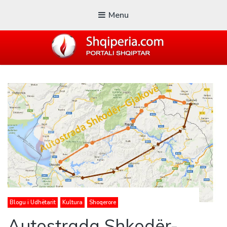
Menu
SHQIPERIA.COM
Blogu i ShqiperiaCom
Blogu i Udhëtarit
Kultura
Shoqerore
Autostrada Shkodër-