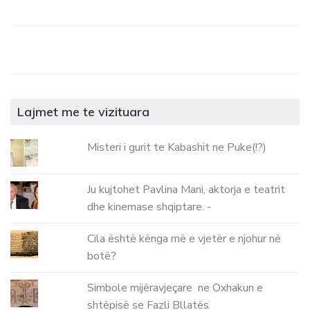
Lajmet me te vizituara
Misteri i gurit te Kabashit ne Puke(!?)
Ju kujtohet Pavlina Mani, aktorja e teatrit
dhe kinemase shqiptare. -
Cila është kënga më e vjetër e njohur në
botë?
Simbole mijëravjeçare ne Oxhakun e
shtëpisë se Fazli Bllatës