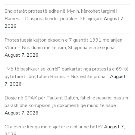
Shqiptarët protestë edhe në Mynih, kërkohet largimi i
Ramës: – Diaspora kundër politikës 36-vjeçare
August 7,
2026
Protestuesja kujton eksodin e 7 gushtit 1991 me anijen
Vlora: – Nuk duam më të ikim, Shqipëria është e jona!
August 7, 2026
“Më të bashkuar se kurrë!”, pankartat nga protesta e 69-të,
qytetarët i drejtohen Ramës: – Nuk është prona…
August
7, 2026
Dosje në SPAK për Taulant Ballën, fshehje pasurie, pastrim
parash dhe korrupsion, ja dokumenti që mund të hapë…
August 7, 2026
Cila është kënga më e vjetër e njohur në botë?
August 7,
2026