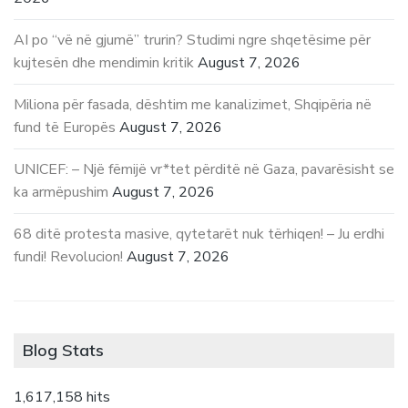
AI po “vë në gjumë” trurin? Studimi ngre shqetësime për
kujtesën dhe mendimin kritik
August 7, 2026
Miliona për fasada, dështim me kanalizimet, Shqipëria në
fund të Europës
August 7, 2026
UNICEF: – Një fëmijë vr*tet përditë në Gaza, pavarësisht se
ka armëpushim
August 7, 2026
68 ditë protesta masive, qytetarët nuk tërhiqen! – Ju erdhi
fundi! Revolucion!
August 7, 2026
Blog Stats
1,617,158 hits