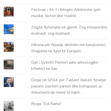
Festivali i 44-t i Këngës Arbëreshe sjell
muzikë, histori dhe traditë
Zogjtë fluturojnë në gjumë. Zog interpretimi
ëndrrash, zog ëndrrash
Miliona për fasada, dështim me kanalizimet,
Shqipëria në fund të Europës
Guri i Qytetit Permet pike arkeologjike
kthehet ne han
Dosje në SPAK për Taulant Ballën, fshehje
pasurie, pastrim parash dhe korrupsion, ja
dokumenti që mund të hapë…
Rruga "Edi Rama"