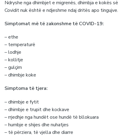
Ndryshe nga dhimbjet e migrenës, dhimbja e kokës së
Covidit nuk është e ndjeshme ndaj dritës apo tingujve.
Simptomat më të zakonshme të COVID-19:
– ethe
– temperaturë
– lodhje
– kollitje
– gulçim
– dhimbje koke
Simptoma të tjera:
– dhimbje e fytit
– dhimbje e trupit dhe kockave
– rrjedhje nga hundët ose hundë të bllokuara
– humbje e shijes dhe nuhatjes
– të përziera, të vjella dhe diarre