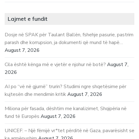
Lajmet e fundit
Dosje në SPAK për Taulant Ballën, fshehje pasurie, pastrim
parash dhe korrupsion, ja dokumenti që mund të hapë…
August 7, 2026
Cila është kënga më e vjetër e njohur në botë?
August 7,
2026
AI po “vë në gjumë” trurin? Studimi ngre shqetësime për
kujtesën dhe mendimin kritik
August 7, 2026
Miliona për fasada, dështim me kanalizimet, Shqipëria në
fund të Europës
August 7, 2026
UNICEF: – Një fëmijë vr*tet përditë në Gaza, pavarësisht se
ka armëpushim
August 7, 2026