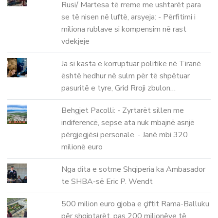
Rusi/ Martesa të rreme me ushtarët para
se të nisen në luftë, arsyeja: - Përfitimi i
miliona rublave si kompensim në rast
vdekjeje
Ja si kasta e korruptuar politike në Tiranë
është hedhur në sulm për të shpëtuar
pasuritë e tyre, Grid Rroji zbulon…
Behgjet Pacolli: - Zyrtarët sillen me
indiferencë, sepse ata nuk mbajnë asnjë
përgjegjësi personale. - Janë mbi 320
milionë euro
Nga dita e sotme Shqiperia ka Ambasador
te SHBA-së Eric P. Wendt
500 milion euro gjoba e çiftit Rama-Balluku
për shqiptarët, pas 200 milionëve të