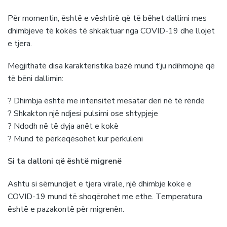
Për momentin, është e vështirë që të bëhet dallimi mes
dhimbjeve të kokës të shkaktuar nga COVID-19 dhe llojet
e tjera.
Megjithatë disa karakteristika bazë mund t’ju ndihmojnë që
të bëni dallimin:
? Dhimbja është me intensitet mesatar deri në të rëndë
? Shkakton një ndjesi pulsimi ose shtypjeje
? Ndodh në të dyja anët e kokë
? Mund të përkeqësohet kur përkuleni
Si ta dalloni që është migrenë
Ashtu si sëmundjet e tjera virale, një dhimbje koke e
COVID-19 mund të shoqërohet me ethe. Temperatura
është e pazakontë për migrenën.