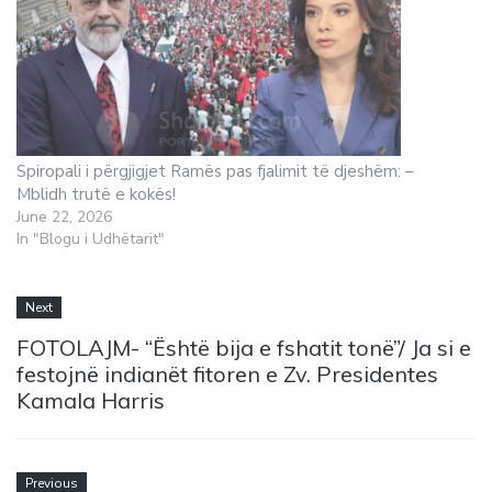
Spiropali i përgjigjet Ramës pas fjalimit të djeshëm: –
Mblidh trutë e kokës!
June 22, 2026
In "Blogu i Udhëtarit"
Next
FOTOLAJM- “Është bija e fshatit tonë”/ Ja si e
festojnë indianët fitoren e Zv. Presidentes
Kamala Harris
Previous