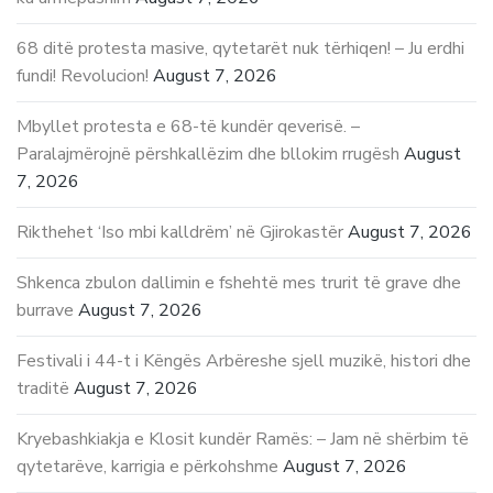
68 ditë protesta masive, qytetarët nuk tërhiqen! – Ju erdhi
fundi! Revolucion!
August 7, 2026
Mbyllet protesta e 68-të kundër qeverisë. –
Paralajmërojnë përshkallëzim dhe bllokim rrugësh
August
7, 2026
Rikthehet ‘Iso mbi kalldrëm’ në Gjirokastër
August 7, 2026
Shkenca zbulon dallimin e fshehtë mes trurit të grave dhe
burrave
August 7, 2026
Festivali i 44-t i Këngës Arbëreshe sjell muzikë, histori dhe
traditë
August 7, 2026
Kryebashkiakja e Klosit kundër Ramës: – Jam në shërbim të
qytetarëve, karrigia e përkohshme
August 7, 2026