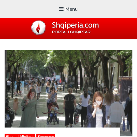
Menu
SHQIPERIA.COM
Blogu i ShqiperiaCom
Blogu i Udhëtarit
Shoqerore