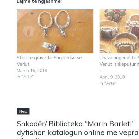
Lajme te ngjashme
Stoli te grave te Shqiperise se
Unaza argjendi te 
Veriut
Veriut, shkeputur n
March 15, 2019
–
In "Arte"
April 9, 2018
In "Arte"
Next
Shkodër/ Biblioteka “Marin Barleti”
dyfishon katalogun online me vepra