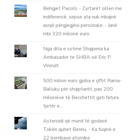
Behgjet Pacolli: - Zyrtarët sillen me
indiferencë, sepse ata nuk mbajnë
asnjë përgjegjësi personale. - Janë
mbi 320 milionë euro
Nga dita e sotme Shqiperia ka
Ambasador te SHBA-së Eric P.
Wendt
500 milion euro gjoba e çiftit Rama-
Balluku për shqiptarët, pas 200
milionëve të Becchettit gati fatura
tjetër e…
Asteroidi që mund të godasë
Tokën quhet Bennu. - Ka fuqinë e
22 bombave atomike