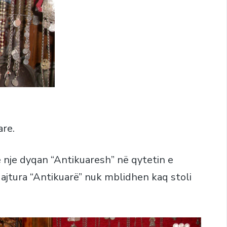
are.
ë nje dyqan “Antikuaresh” në qytetin e
uajtura “Antikuarë” nuk mblidhen kaq stoli