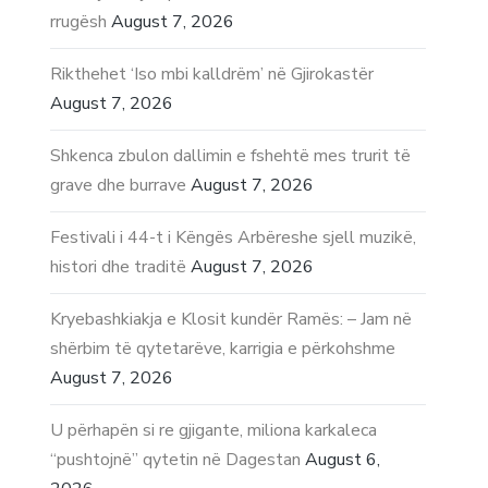
rrugësh
August 7, 2026
Rikthehet ‘Iso mbi kalldrëm’ në Gjirokastër
August 7, 2026
Shkenca zbulon dallimin e fshehtë mes trurit të
grave dhe burrave
August 7, 2026
Festivali i 44-t i Këngës Arbëreshe sjell muzikë,
histori dhe traditë
August 7, 2026
Kryebashkiakja e Klosit kundër Ramës: – Jam në
shërbim të qytetarëve, karrigia e përkohshme
August 7, 2026
U përhapën si re gjigante, miliona karkaleca
“pushtojnë” qytetin në Dagestan
August 6,