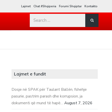
Lajmet
Chat #Shqiperia
Forumi Shqiptar
Kontakto
Search
for:
Lajmet e fundit
Dosje në SPAK për Taulant Ballën, fshehje
pasurie, pastrim parash dhe korrupsion, ja
dokumenti që mund të hapë…
August 7, 2026