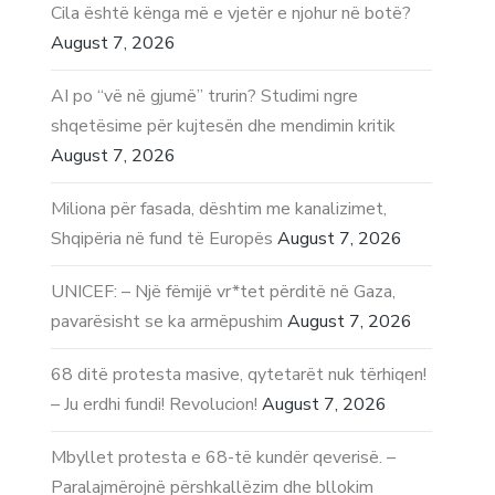
Cila është kënga më e vjetër e njohur në botë?
August 7, 2026
AI po “vë në gjumë” trurin? Studimi ngre
shqetësime për kujtesën dhe mendimin kritik
August 7, 2026
Miliona për fasada, dështim me kanalizimet,
Shqipëria në fund të Europës
August 7, 2026
UNICEF: – Një fëmijë vr*tet përditë në Gaza,
pavarësisht se ka armëpushim
August 7, 2026
68 ditë protesta masive, qytetarët nuk tërhiqen!
– Ju erdhi fundi! Revolucion!
August 7, 2026
Mbyllet protesta e 68-të kundër qeverisë. –
Paralajmërojnë përshkallëzim dhe bllokim