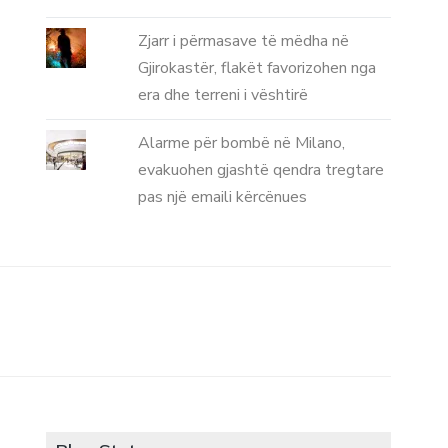
Zjarr i përmasave të mëdha në
Gjirokastër, flakët favorizohen nga
era dhe terreni i vështirë
Alarme për bombë në Milano,
evakuohen gjashtë qendra tregtare
pas një emaili kërcënues