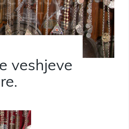
te veshjeve
re.