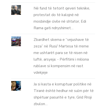
Në fund të tetorit qeveri teknike,
protestat do të kalojnë në
mosbindje civile në shtator, Edi
Rama gati ndryshimet…
Zbardhet skema e “vejushave të
zeza” në Rusi/ Martesa të rreme
me ushtarët para se të nisen në
luftë, arsyeja: - Përfitimi i miliona
rublave si kompensim në rast
vdekjeje
Ja si kasta e korruptuar politike në
Tiranë është hedhur në sulm për të
shpëtuar pasuritë e tyre, Grid Rroji
zbulon…