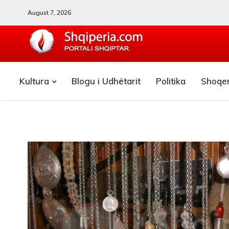
August 7, 2026
SHQIPERIA.COM
Kultura
Blogu i Udhëtarit
Politika
Shoqe
Blogu i ShqiperiaCom