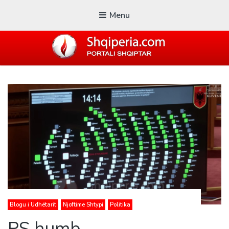
Menu
SHQIPERIA.COM
Blogu i ShqiperiaCom
Blogu i Udhëtarit
Njoftime Shtypi
Politika
PS humb