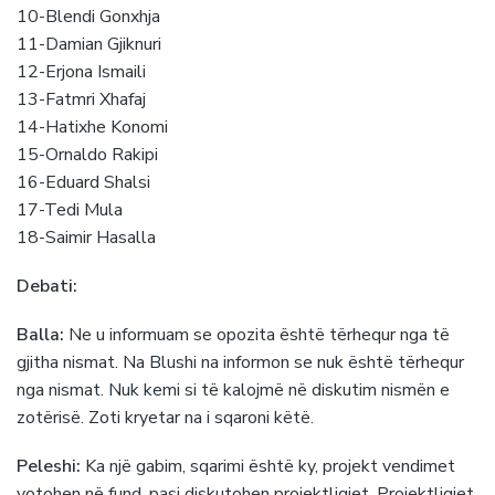
10-Blendi Gonxhja
11-Damian Gjiknuri
12-Erjona Ismaili
13-Fatmri Xhafaj
14-Hatixhe Konomi
15-Ornaldo Rakipi
16-Eduard Shalsi
17-Tedi Mula
18-Saimir Hasalla
Debati:
Balla:
Ne u informuam se opozita është tërhequr nga të
gjitha nismat. Na Blushi na informon se nuk është tërhequr
nga nismat. Nuk kemi si të kalojmë në diskutim nismën e
zotërisë. Zoti kryetar na i sqaroni këtë.
Peleshi:
Ka një gabim, sqarimi është ky, projekt vendimet
votohen në fund, pasi diskutohen projektligjet. Projektligjet