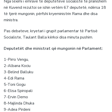
Nga leximi i emrave të deputetëve socialiste të pranishëm
në Kuvend rezultoi se ishin vetëm 67 deputetë, ndërsa 18
të tjerë mungonin, përfshi kryeministrin Rama dhe disa
ministra.
Pas debateve, kryetari i grupit parlamentar të Partisë
Socialiste, Taulant Balla kërkoi disa minuta pushim.
Deputetët dhe ministrat që mungonin në Parlament:
1-Pirro Vengu,
2-Albana Kociu
3-Belind Balluku
4-Edi Rama
5-Toni Gogu
6-Elisa Spiropali
7-Ervin Demo
8-Majlinda Dhuka
9-Adea Pirdeni