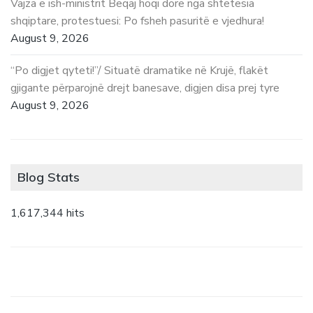
Vajza e ish-ministrit Beqaj hoqi dorë nga shtetësia
shqiptare, protestuesi: Po fsheh pasuritë e vjedhura!
August 9, 2026
“Po digjet qyteti!”/ Situatë dramatike në Krujë, flakët
gjigante përparojnë drejt banesave, digjen disa prej tyre
August 9, 2026
Blog Stats
1,617,344 hits