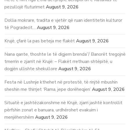
pezullojë fluturimet
August 9, 2026
Dollia mokrare, tradita e vjetër që ruan identitetin kulturor
të Pogradecit…
August 9, 2026
Krujë, çfarë la pas beteja me flakët
August 9, 2026
Nana qante, thoshte le të digjem brenda”/ Banorët tregojnë
tmerrin e zjarrit në Krujë: – Flakët rrethuan shtëpitë, u
dogjën ullishte shekullore
August 9, 2026
Festa në Lushnje kthehet në protestë, të rinjtë mbushin
sheshin me thirrjet ‘Rama, jepe dorëheqjen’
August 9, 2026
Situatë e jashtëzakonshme në Krujë, zjarri jashtë kontrollit
përfshin zonat e banuara, urdhërohet evakuim i
menjëhershëm
August 9, 2026