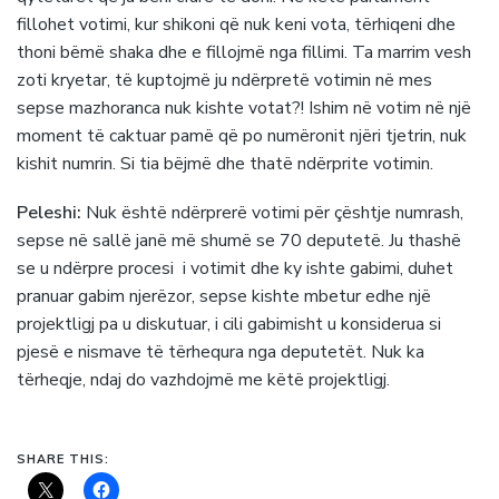
fillohet votimi, kur shikoni që nuk keni vota, tërhiqeni dhe
thoni bëmë shaka dhe e fillojmë nga fillimi. Ta marrim vesh
zoti kryetar, të kuptojmë ju ndërpretë votimin në mes
sepse mazhoranca nuk kishte votat?! Ishim në votim në një
moment të caktuar pamë që po numëronit njëri tjetrin, nuk
kishit numrin. Si tia bëjmë dhe thatë ndërprite votimin.
Peleshi:
Nuk është ndërprerë votimi për çështje numrash,
sepse në sallë janë më shumë se 70 deputetë. Ju thashë
se u ndërpre procesi i votimit dhe ky ishte gabimi, duhet
pranuar gabim njerëzor, sepse kishte mbetur edhe një
projektligj pa u diskutuar, i cili gabimisht u konsiderua si
pjesë e nismave të tërhequra nga deputetët. Nuk ka
tërheqje, ndaj do vazhdojmë me këtë projektligj.
SHARE THIS: