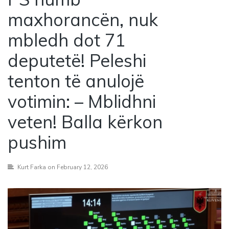
maxhorancën, nuk
mbledh dot 71
deputetë! Peleshi
tenton të anulojë
votimin: – Mblidhni
veten! Balla kërkon
pushim
Kurt Farka
on February 12, 2026