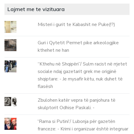
Lajmet me te vizituara
Misteri i gurit te Kabashit ne Puke(!?)
Guri i Qytetit Permet pike arkeologjike
kthehet ne han
“Kthehu në Shqipëri”/ Sulm racist në rrjetet
sociale ndaj gazetarit grek me origjinë
shqiptare: - Je mysafir këtu, nuk duhet të
flasësh
Zbulohen katër vepra të panjohura të
skulptorit Odhise Paskali. -
'Rama si Putini'/ Lubonja për gazetën
franceze: - Krimi i organizuar është integruar