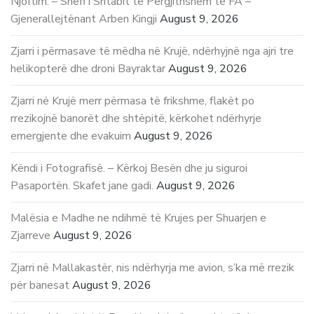
Njoftim: – Shefi i Shtabit të Përgjithshëm të FA –
Gjenerallejtënant Arben Kingji
August 9, 2026
Zjarri i përmasave të mëdha në Krujë, ndërhyjnë nga ajri tre
helikopterë dhe droni Bayraktar
August 9, 2026
Zjarri në Krujë merr përmasa të frikshme, flakët po
rrezikojnë banorët dhe shtëpitë, kërkohet ndërhyrje
emergjente dhe evakuim
August 9, 2026
Këndi i Fotografisë. – Kërkoj Besën dhe ju siguroi
Pasaportën. Skafet jane gadi.
August 9, 2026
Malësia e Madhe ne ndihmë të Krujes per Shuarjen e
Zjarreve
August 9, 2026
Zjarri në Mallakastër, nis ndërhyrja me avion, s’ka më rrezik
për banesat
August 9, 2026