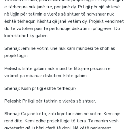
e tërhequra nuk janë tre, por janë dy. Pr.ligji për një shtesë
në ligjin për tatimin e vlerës së shtuar të ndryshuar nuk
është tërhequr. Kështu që janë vetëm dy. Projekt vendimet
do të votohen pasi të përfundojë diskutimi i pr.ligjeve. Do
korrektohet ky gabim.
Shehaj:
Jemi në votim, unë nuk kam mundësi të shoh as
projektligjin.
Peleshi:
Ishte gabim, nuk mund të fillojmë procesin e
votimit pa mbaruar diskutimi. Ishte gabim.
Shehaj:
Kush pr ligj është tërhequr?
Peleshi:
Pr ligji për tatimin e vlerës së shtuar.
Shehaj:
Ca janë këto, zoti kryetar ishim në votim. Kemi një
rend dite. Kemi edhe projektligje të tjera. Ta marrim vesh
qytetarët që ju bëni cfarë të doni. Në këtë parlament