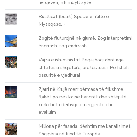
në qeveri, BE mbyll sytë
Buallicat (buajt) Specie e rralle e
Myzeqese. -
Zogjtë fluturojnë në gjumë. Zog interpretimi
ëndrrash, zog ëndrrash
Vajza e ish-ministrit Beqaj hoqi dorë nga
shtetësia shqiptare, protestuesi: Po fsheh
pasuritë e vjedhura!
Zjarri në Krujë merr përmasa të frikshme,
flakët po rrezikojnë banorët dhe shtëpitë,
kërkohet ndërhyrje emergjente dhe
evakuim
Miliona për fasada, dështim me kanalizimet,
Shqipëria në fund të Europës