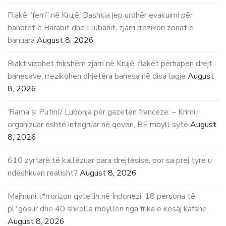
Flakë “ferri” në Krujë, Bashkia jep urdhër evakuimi për
banorët e Barabit dhe Llubanit, zjarri rrezikon zonat e
banuara
August 8, 2026
Riaktivizohet frikshëm zjarri në Krujë, flakët përhapen drejt
banesave, rrezikohen dhjetëra banesa në disa lagje
August
8, 2026
‘Rama si Putini’/ Lubonja për gazetën franceze: – Krimi i
organizuar është integruar në qeveri, BE mbyll sytë
August
8, 2026
610 zyrtarë të kallëzuar para drejtësisë, por sa prej tyre u
ndëshkuan realisht?
August 8, 2026
Majmuni t*rrorizon qytetin në Indonezi, 18 persona të
pl*gosur dhe 40 shkolla mbyllen nga frika e kësaj kafshe
August 8, 2026