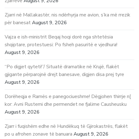
Zjarreve
August 9, 2026
Zjarri në Mallakastër, nis ndërhyrja me avion, s’ka më rrezik
për banesat
August 9, 2026
Vajza e ish-ministrit Beqaj hoqi dorë nga shtetësia
shqiptare, protestuesi: Po fsheh pasuritë e vjedhura!
August 9, 2026
“Po digjet qyteti!”/ Situatë dramatike në Krujë, flakët
gjigante përparojnë drejt banesave, digjen disa prej tyre
August 9, 2026
Dorëheqja e Ramës e panegociueshme! Dëgjohen thirrje n[
kor: Avni Rustemi dhe permendet ne fjalime Causheusku
August 9, 2026
Zjarr i fuqishëm edhe në Hundëkuq të Gjirokastrës, flakët
po u afrohen zonave të banuara
August 9, 2026