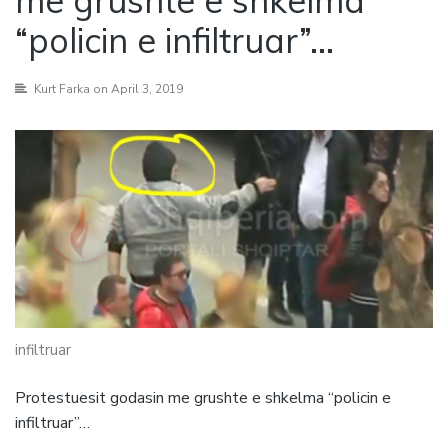
me grushte e shkelma
“policin e infiltruar”…
Kurt Farka
on April 3, 2019
infiltruar
Protestuesit godasin me grushte e shkelma “policin e
infiltruar”…