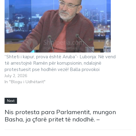
“Shteti i kapur, prova është Aruba”- Lubonja: Në vend
të arrestojnë Ramën për korrupsionin, ndalojnë
protestuesit pse hodhën vezë! Balla provokoi
July 2, 2026
In "Blogu i Udhëtarit"
Next
Nis protesta para Parlamentit, mungon
Basha, ja çfarë pritet të ndodhë. –