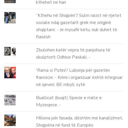
kthehet ne han
“Kthehu në Shqipëri”/ Sulm racist në rrjetet
sociale ndaj gazetarit grek me origjinë
shqiptare: - Je mysafir këtu, nuk duhet të
flasësh
Zbulohen katër vepra të panjohura të
skulptorit Odhise Paskali. -
'Rama si Putini'/ Lubonja për gazetën
franceze: - Krimi i organizuar është integruar
në qeveri, BE mbyll sytë
Buallicat (buajt) Specie e rralle e
Myzeqese. -
Miliona për fasada, dështim me kanalizimet,
Shqipëria në fund të Europës