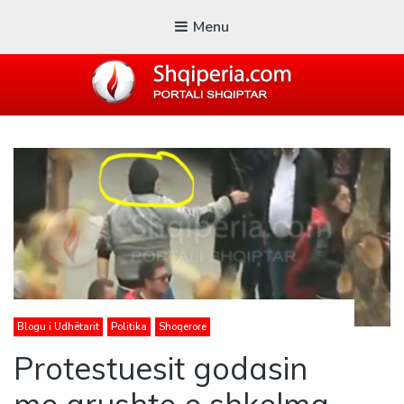
Menu
SHQIPERIA.COM
Blogu i ShqiperiaCom
Blogu i Udhëtarit
Politika
Shoqerore
Protestuesit godasin