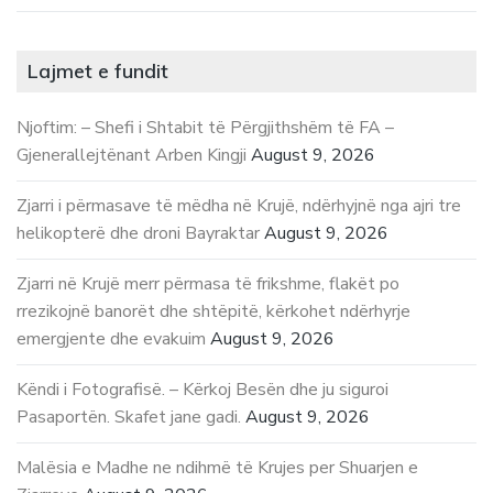
Lajmet e fundit
Njoftim: – Shefi i Shtabit të Përgjithshëm të FA –
Gjenerallejtënant Arben Kingji
August 9, 2026
Zjarri i përmasave të mëdha në Krujë, ndërhyjnë nga ajri tre
helikopterë dhe droni Bayraktar
August 9, 2026
Zjarri në Krujë merr përmasa të frikshme, flakët po
rrezikojnë banorët dhe shtëpitë, kërkohet ndërhyrje
emergjente dhe evakuim
August 9, 2026
Këndi i Fotografisë. – Kërkoj Besën dhe ju siguroi
Pasaportën. Skafet jane gadi.
August 9, 2026
Malësia e Madhe ne ndihmë të Krujes per Shuarjen e