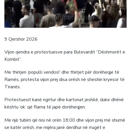
9 Qershor 2026
Vijon qendra e protestuesve para Bulevardit “Dëshmorët e
Kombit”.
Me thirrjen ‘populli vendos!’ dhe thirrjet për dorëheqje të
Ramës, protesta vijon prej disa orësh në sheshin kryesor të
Tiranës.
Protestuesit kanë ngritur dhe kartonat jeshilë, duke dhënë
kështu ‘ok’ që Rama të japë dorëheqjen.
Me një tubim që nisi në orën 18:00 dhe vijon prej më shumë
se katër orësh, me mijëra janë derdhur në rrugët e