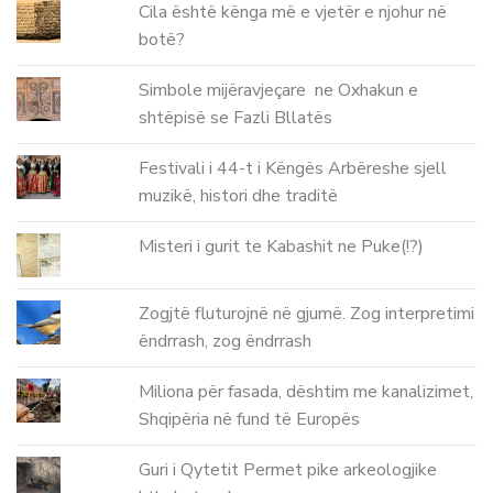
Cila është kënga më e vjetër e njohur në
botë?
Simbole mijëravjeçare ne Oxhakun e
shtëpisë se Fazli Bllatës
Festivali i 44-t i Këngës Arbëreshe sjell
muzikë, histori dhe traditë
Misteri i gurit te Kabashit ne Puke(!?)
Zogjtë fluturojnë në gjumë. Zog interpretimi
ëndrrash, zog ëndrrash
Miliona për fasada, dështim me kanalizimet,
Shqipëria në fund të Europës
Guri i Qytetit Permet pike arkeologjike