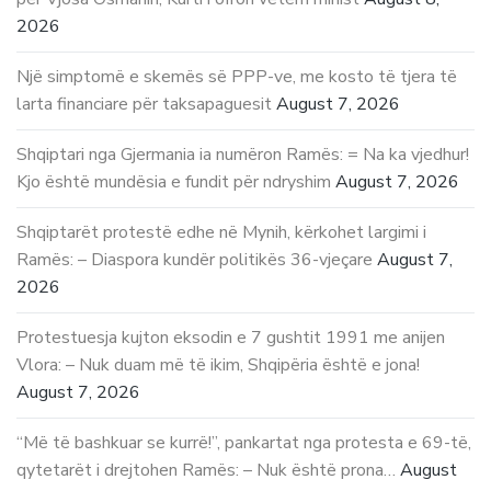
2026
Një simptomë e skemës së PPP-ve, me kosto të tjera të
larta financiare për taksapaguesit
August 7, 2026
Shqiptari nga Gjermania ia numëron Ramës: = Na ka vjedhur!
Kjo është mundësia e fundit për ndryshim
August 7, 2026
Shqiptarët protestë edhe në Mynih, kërkohet largimi i
Ramës: – Diaspora kundër politikës 36-vjeçare
August 7,
2026
Protestuesja kujton eksodin e 7 gushtit 1991 me anijen
Vlora: – Nuk duam më të ikim, Shqipëria është e jona!
August 7, 2026
“Më të bashkuar se kurrë!”, pankartat nga protesta e 69-të,
qytetarët i drejtohen Ramës: – Nuk është prona…
August