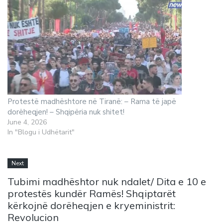
Protestë madhështore në Tiranë: – Rama të japë
dorëheqjen! – Shqipëria nuk shitet!
June 4, 2026
In "Blogu i Udhëtarit"
Next
Tubimi madhështor nuk ndalet/ Dita e 10 e
protestës kundër Ramës! Shqiptarët
kërkojnë dorëheqjen e kryeministrit:
Revolucion