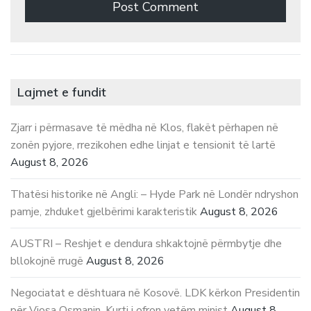
Lajmet e fundit
Zjarr i përmasave të mëdha në Klos, flakët përhapen në
zonën pyjore, rrezikohen edhe linjat e tensionit të lartë
August 8, 2026
Thatësi historike në Angli: – Hyde Park në Londër ndryshon
pamje, zhduket gjelbërimi karakteristik
August 8, 2026
AUSTRI – Reshjet e dendura shkaktojnë përmbytje dhe
bllokojnë rrugë
August 8, 2026
Negociatat e dështuara në Kosovë. LDK kërkon Presidentin
për Vjosa Osmanin, Kurti i ofron vetëm minist
August 8,