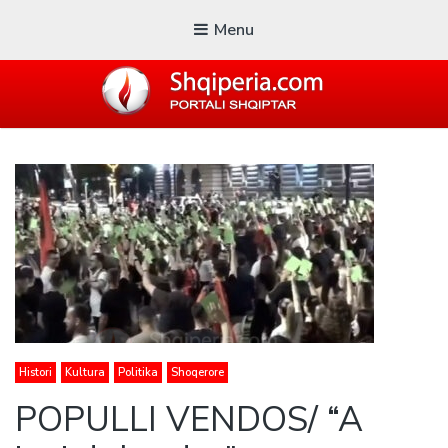
Menu
SHQIPERIA.COM
Blogu i ShqiperiaCom
Histori
Kultura
Politika
Shoqerore
POPULLI VENDOS/ “A