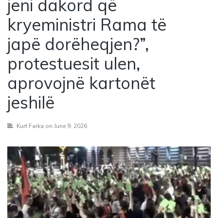
jeni dakord që
kryeministri Rama të
japë dorëheqjen?”,
protestuesit ulen,
aprovojnë kartonët
jeshilë
Kurt Farka
on June 9, 2026