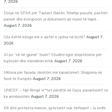
7, 2026
Dosje në SPAK për Taulant Ballën, fshehje pasurie, pastrim
parash dhe korrupsion, ja dokumenti që mund të hapë…
August 7, 2026
Cila është kënga më e vjetër e njohur në botë?
August 7,
2026
AI po “vë në gjumë” trurin? Studimi ngre shqetësime për
kujtesën dhe mendimin kritik
August 7, 2026
Miliona për fasada, dështim me kanalizimet, Shqipëria në
fund të Europës
August 7, 2026
UNICEF: – Një fëmijë vr*tet përditë në Gaza, pavarësisht se
ka armëpushim
August 7, 2026
68 ditë protesta masive, qytetarët nuk tërhiqen! – Ju erdhi