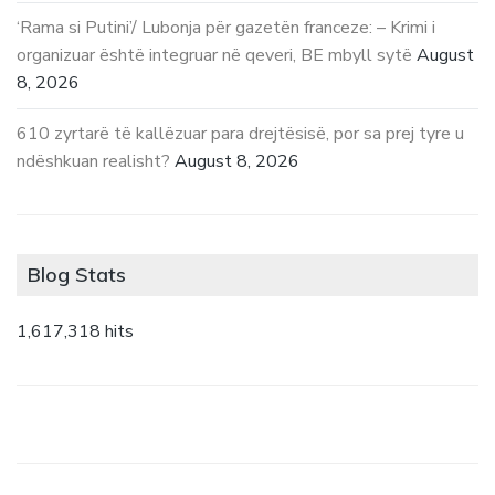
‘Rama si Putini’/ Lubonja për gazetën franceze: – Krimi i
organizuar është integruar në qeveri, BE mbyll sytë
August
8, 2026
610 zyrtarë të kallëzuar para drejtësisë, por sa prej tyre u
ndëshkuan realisht?
August 8, 2026
Blog Stats
1,617,318 hits