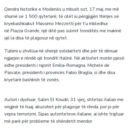
Qendra historike e Modenës u mbush sot, 17 maj, me më
shumë se 1 500 qytetarë, të cilët iu përgjigjën thirrjes së
kryebashkiakut Massimo Mezzetti për t’u mbledhur
në
Piazza Grande
, një ditë pas sulmit tronditës me makinë
që la disa të plagosur në qytet.
Tubimi u zhvillua në shenjë solidariteti dhe për të dënuar
ngjarjen e rëndë që tronditi Italinë. Në aktivitet morën pjesë
edhe presidenti i rajonit Emilia-Romagna, Michele de
Pascale, presidenti i provincës Fabio Braglia, si dhe disa
kryetarë bashkish të zonës.
Autori i dyshuar, Salim El Koudri, 31 vjeç, shtetas italian me
origjinë të huaj, akuzohet për plagosje të rënda, por jo për
vepra terrorizmi. Sipas autoriteteve italiane, ai ishte trajtuar
më parë për probleme të shëndetit mendor.