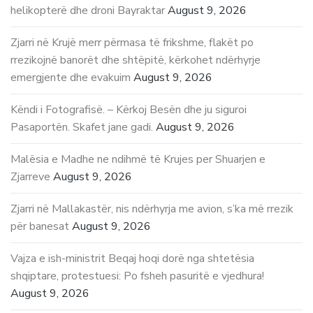
helikopterë dhe droni Bayraktar
August 9, 2026
Zjarri në Krujë merr përmasa të frikshme, flakët po
rrezikojnë banorët dhe shtëpitë, kërkohet ndërhyrje
emergjente dhe evakuim
August 9, 2026
Këndi i Fotografisë. – Kërkoj Besën dhe ju siguroi
Pasaportën. Skafet jane gadi.
August 9, 2026
Malësia e Madhe ne ndihmë të Krujes per Shuarjen e
Zjarreve
August 9, 2026
Zjarri në Mallakastër, nis ndërhyrja me avion, s’ka më rrezik
për banesat
August 9, 2026
Vajza e ish-ministrit Beqaj hoqi dorë nga shtetësia
shqiptare, protestuesi: Po fsheh pasuritë e vjedhura!
August 9, 2026