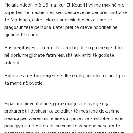
Ngjarja ndodhi më 16 maj, kur El Koudri hyri me makinë me
shpejtësi të madhe mes këmbësorëve në qendrën historike
të Modenës, duke shkaktuar panik dhe duke lënë të
plagosur tetë persona, katër prej të cilëve ndodhen në
gjendje të rëndë.
Pas përplasjes, ai tentoi të largohej dhe u pa me një thikë
në dorë, megjithatë fatmirësusht nuk arriti të godiste
askënd.
Policia e arrestoi menjëherë dhe e dërgoi në komisariat për
ta marrë në pyetje.
Sipas medieve italiane, gjatë marrjes në pyetje nga
prokurorët, i dyshuari ka zgjedhur të mos japë deklarime.
Seanca për vlerësimin e arrestit pritet të zhvillohet nesër
para gjyqtarit hetues, ku ai mund të vendosë nëse do të