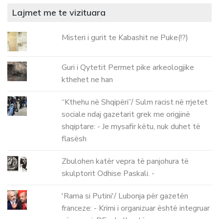
Lajmet me te vizituara
Misteri i gurit te Kabashit ne Puke(!?)
Guri i Qytetit Permet pike arkeologjike
kthehet ne han
“Kthehu në Shqipëri”/ Sulm racist në rrjetet
sociale ndaj gazetarit grek me origjinë
shqiptare: - Je mysafir këtu, nuk duhet të
flasësh
Zbulohen katër vepra të panjohura të
skulptorit Odhise Paskali. -
'Rama si Putini'/ Lubonja për gazetën
franceze: - Krimi i organizuar është integruar