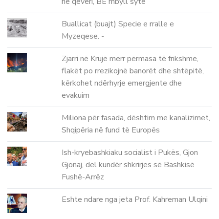
në qeveri, BE mbyll sytë
Buallicat (buajt) Specie e rralle e
Myzeqese. -
Zjarri në Krujë merr përmasa të frikshme,
flakët po rrezikojnë banorët dhe shtëpitë,
kërkohet ndërhyrje emergjente dhe
evakuim
Miliona për fasada, dështim me kanalizimet,
Shqipëria në fund të Europës
Ish-kryebashkiaku socialist i Pukës, Gjon
Gjonaj, del kundër shkrirjes së Bashkisë
Fushë-Arrëz
Eshte ndare nga jeta Prof. Kahreman Ulqini