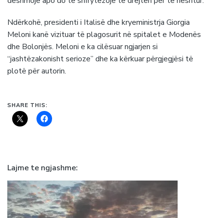
dëshmojë apo do të shfrytëzojë të drejtën për të heshtur.
Ndërkohë, presidenti i Italisë dhe kryeministrja Giorgia
Meloni kanë vizituar të plagosurit në spitalet e Modenës
dhe Bolonjës. Meloni e ka cilësuar ngjarjen si
“jashtëzakonisht serioze” dhe ka kërkuar përgjegjësi të
plotë për autorin.
SHARE THIS:
Lajme te ngjashme