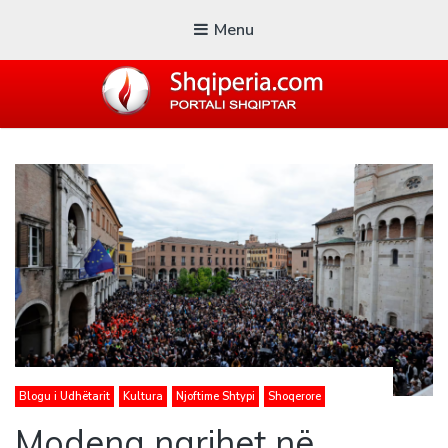
Menu
SHQIPERIA.COM
Blogu i ShqiperiaCom
Blogu i Udhëtarit
Kultura
Njoftime Shtypi
Shoqerore
Modena ngrihet në