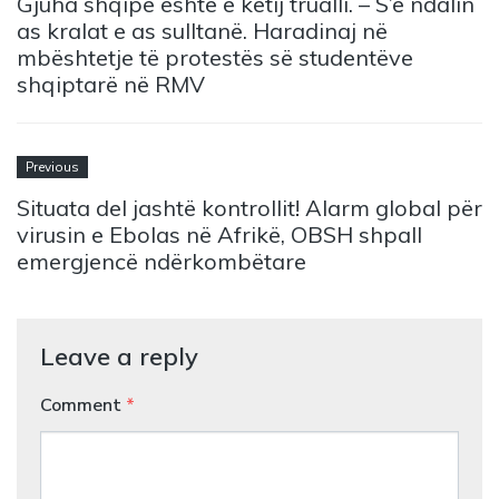
Gjuha shqipe është e këtij trualli. – S’e ndalin
as kralat e as sulltanë. Haradinaj në
mbështetje të protestës së studentëve
shqiptarë në RMV
Previous
Situata del jashtë kontrollit! Alarm global për
virusin e Ebolas në Afrikë, OBSH shpall
emergjencë ndërkombëtare
Leave a reply
Comment
*