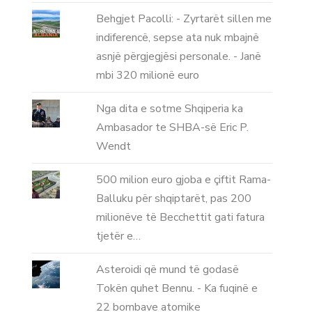
Behgjet Pacolli: - Zyrtarët sillen me
indiferencë, sepse ata nuk mbajnë
asnjë përgjegjësi personale. - Janë
mbi 320 milionë euro
Nga dita e sotme Shqiperia ka
Ambasador te SHBA-së Eric P.
Wendt
500 milion euro gjoba e çiftit Rama-
Balluku për shqiptarët, pas 200
milionëve të Becchettit gati fatura
tjetër e…
Asteroidi që mund të godasë
Tokën quhet Bennu. - Ka fuqinë e
22 bombave atomike