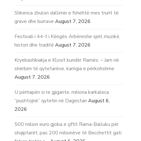
Shkenca zbulon dallimin e fshehtë mes trurit të
grave dhe burrave
August 7, 2026
Festivali i 44-t i Këngës Arbëreshe sjell muzikë,
histori dhe traditë
August 7, 2026
Kryebashkiakja e Klosit kundër Ramës: – Jam në
shërbim të qytetarëve, karrigia e përkohshme
August 7, 2026
U përhapën si re gjigante, miliona karkaleca
“pushtojnë” qytetin në Dagestan
August 6,
2026
500 milion euro gjoba e çiftit Rama-Balluku për
shqiptarët, pas 200 milionëve të Becchettit gati