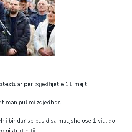
otestuar për zgjedhjet e 11 majit.
ohet manipulimi zgjedhor.
h i bindur se pas disa muajshe ose 1 viti, do
nistrat e tij.