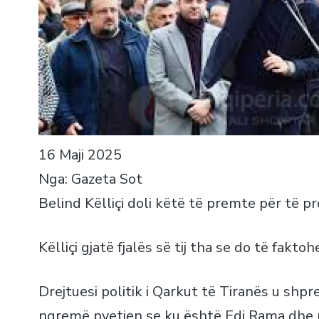
16 Maji 2025
Nga: Gazeta Sot
Belind Këlliçi doli këtë të premte për të pr
Këlliçi gjatë fjalës së tij tha se do të fakt
Drejtuesi politik i Qarkut të Tiranës u shpre
ngremë pyetjen se ku është Edi Rama dhe mi