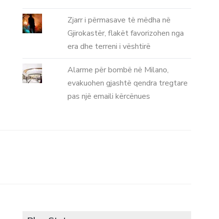
Zjarr i përmasave të mëdha në
Gjirokastër, flakët favorizohen nga
era dhe terreni i vështirë
Alarme për bombë në Milano,
evakuohen gjashtë qendra tregtare
pas një emaili kërcënues