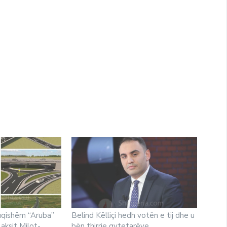
fuqishëm “Aruba”
Belind Këlliçi hedh votën e tij dhe u
 aksit Milot-
bën thirrje qytetarëve