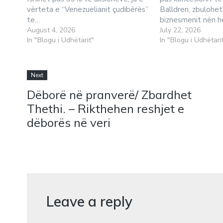
vërteta e “Venezuelianit çudibërës”
Balldren, zbulohet
te…
biznesmenit nën 
August 4, 2026
July 22, 2026
In "Blogu i Udhëtarit"
In "Blogu i Udhëtari
Next
Dëborë në pranverë/ Zbardhet
Thethi. – Rikthehen reshjet e
dëborës në veri
Leave a reply