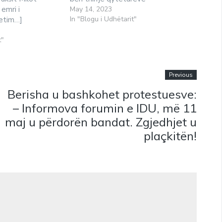
 emri i
May 14, 2023
In "Blogu i Udhëtarit"
hetim…]
t"
Previous
Berisha u bashkohet protestuesve:
– Informova forumin e IDU, më 11
maj u përdorën bandat. Zgjedhjet u
plaçkitën!