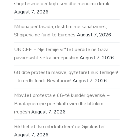
shqetësime për kujtesën dhe mendimin kritik
August 7, 2026
Miliona për fasada, dështim me kanalizimet,
Shqipëria në fund të Europës
August 7, 2026
UNICEF: – Një fëmijë vr*tet përditë në Gaza,
pavarësisht se ka armëpushim
August 7, 2026
68 ditë protesta masive, qytetarët nuk tërhiqen!
– Ju erdhi fundi! Revolucion!
August 7, 2026
Mbyllet protesta e 68-të kundër qeverisë. –
Paralajmërojnë përshkallëzim dhe bllokim
rrugësh
August 7, 2026
Rikthehet ‘Iso mbi kalldrëm’ në Gjirokastër
August 7, 2026