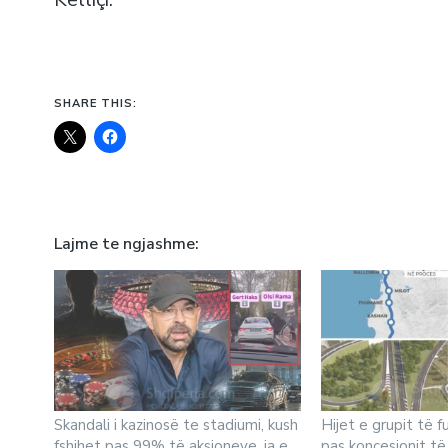
SHARE THIS:
Lajme te ngjashme
Skandali i kazinosë te stadiumi, kush
Hijet e grupit të 
fshihet pas 99% të aksioneve, ja e
pas koncesionit të