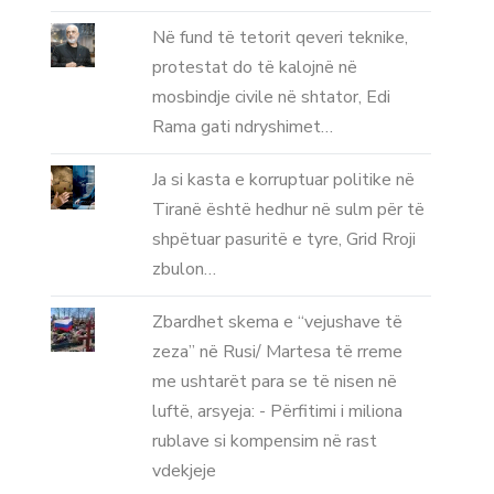
Në fund të tetorit qeveri teknike,
protestat do të kalojnë në
mosbindje civile në shtator, Edi
Rama gati ndryshimet…
Ja si kasta e korruptuar politike në
Tiranë është hedhur në sulm për të
shpëtuar pasuritë e tyre, Grid Rroji
zbulon…
Zbardhet skema e “vejushave të
zeza” në Rusi/ Martesa të rreme
me ushtarët para se të nisen në
luftë, arsyeja: - Përfitimi i miliona
rublave si kompensim në rast
vdekjeje