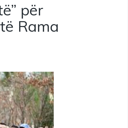
ftë” për
jetë Rama