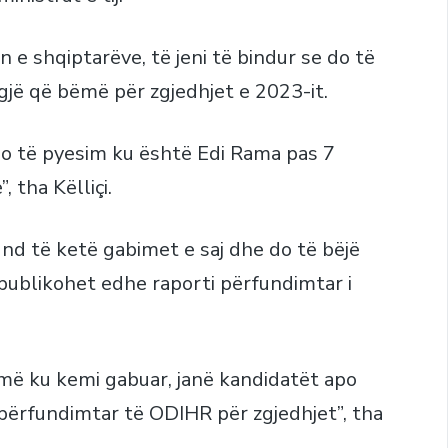
e shqiptarëve, të jeni të bindur se do të
 gjë që bëmë për zgjedhjet e 2023-it.
o të pyesim ku është Edi Rama pas 7
, tha Këlliçi.
und të ketë gabimet e saj dhe do të bëjë
ë publikohet edhe raporti përfundimtar i
jmë ku kemi gabuar, janë kandidatët apo
përfundimtar të ODIHR për zgjedhjet”, tha