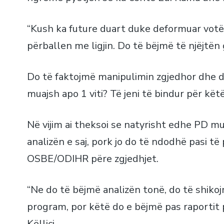
“Kush ka future duart duke deformuar votën 
përballen me ligjin. Do të bëjmë të njëjtën
Do të faktojmë manipulimin zgjedhor dhe d
muajsh apo 1 viti? Të jeni të bindur për këtë”
Në vijim ai theksoi se natyrisht edhe PD m
analizën e saj, pork jo do të ndodhë pasi t
OSBE/ODIHR përe zgjedhjet.
“Ne do të bëjmë analizën tonë, do të shiko
program, por këtë do e bëjmë pas raportit 
Këlliçi.