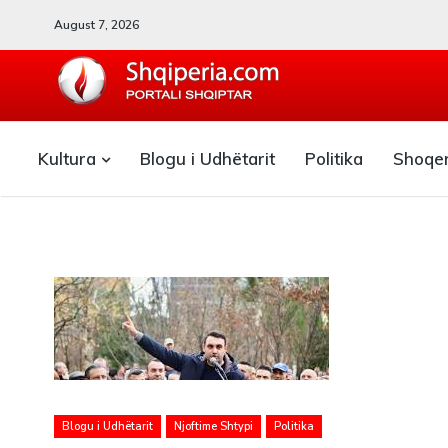
August 7, 2026
SHQIPERIA.COM
Kultura
Blogu i Udhëtarit
Politika
Shoqe
Blogu i ShqiperiaCom
Blogu i Udhëtarit
Njoftime Shtypi
Politika