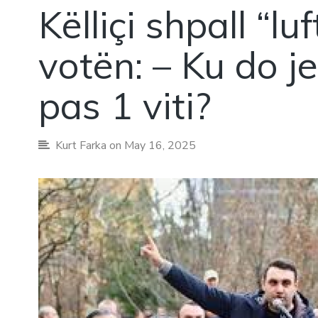
Këlliçi shpall “lu
votën: – Ku do 
pas 1 viti?
Kurt Farka
on May 16, 2025