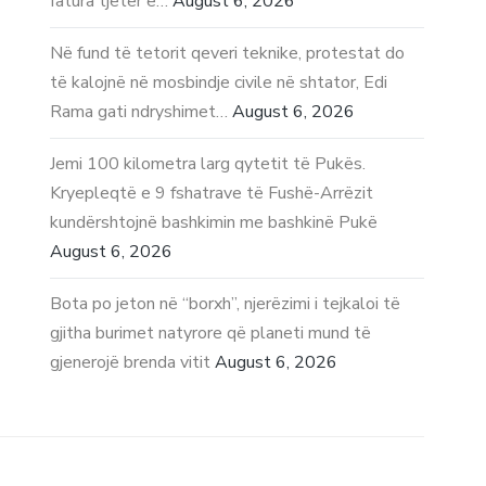
fatura tjetër e…
August 6, 2026
Në fund të tetorit qeveri teknike, protestat do
të kalojnë në mosbindje civile në shtator, Edi
Rama gati ndryshimet…
August 6, 2026
Jemi 100 kilometra larg qytetit të Pukës.
Kryepleqtë e 9 fshatrave të Fushë-Arrëzit
kundërshtojnë bashkimin me bashkinë Pukë
August 6, 2026
Bota po jeton në “borxh”, njerëzimi i tejkaloi të
gjitha burimet natyrore që planeti mund të
gjenerojë brenda vitit
August 6, 2026