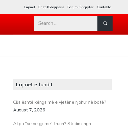
Lajmet
Chat #Shqiperia
Forumi Shqiptar
Kontakto
Search
for:
Lajmet e fundit
Cila është kënga më e vjetër e njohur në botë?
August 7, 2026
AI po “vë në gjumë” trurin? Studimi ngre