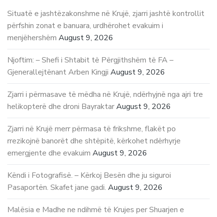
Situatë e jashtëzakonshme në Krujë, zjarri jashtë kontrollit
përfshin zonat e banuara, urdhërohet evakuim i
menjëhershëm
August 9, 2026
Njoftim: – Shefi i Shtabit të Përgjithshëm të FA –
Gjenerallejtënant Arben Kingji
August 9, 2026
Zjarri i përmasave të mëdha në Krujë, ndërhyjnë nga ajri tre
helikopterë dhe droni Bayraktar
August 9, 2026
Zjarri në Krujë merr përmasa të frikshme, flakët po
rrezikojnë banorët dhe shtëpitë, kërkohet ndërhyrje
emergjente dhe evakuim
August 9, 2026
Këndi i Fotografisë. – Kërkoj Besën dhe ju siguroi
Pasaportën. Skafet jane gadi.
August 9, 2026
Malësia e Madhe ne ndihmë të Krujes per Shuarjen e