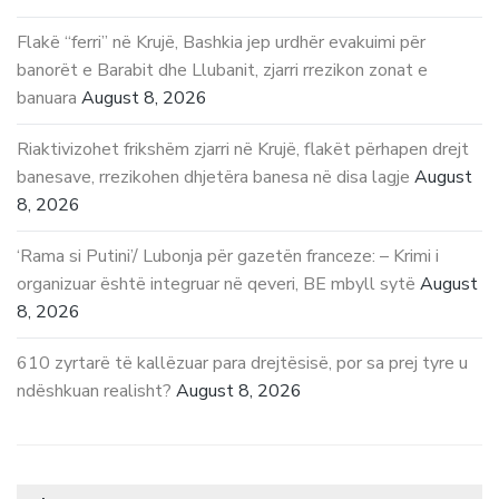
Flakë “ferri” në Krujë, Bashkia jep urdhër evakuimi për
banorët e Barabit dhe Llubanit, zjarri rrezikon zonat e
banuara
August 8, 2026
Riaktivizohet frikshëm zjarri në Krujë, flakët përhapen drejt
banesave, rrezikohen dhjetëra banesa në disa lagje
August
8, 2026
‘Rama si Putini’/ Lubonja për gazetën franceze: – Krimi i
organizuar është integruar në qeveri, BE mbyll sytë
August
8, 2026
610 zyrtarë të kallëzuar para drejtësisë, por sa prej tyre u
ndëshkuan realisht?
August 8, 2026