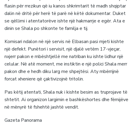
flasin për rrezikun që iu kanos shkrimtarit të madh shqiptar
dalin në dritë për herë të parë në këtë dokumentar. Duket
se qëllimi i atentatorëve ishte një hakmarrje e egër. Ata e
dinin se Shala po shkonte te familja e tij.
Komisari ndalon në një servis në Elbasan pasi mjeti kishte
një defekt. Punëtori i servisit, një djalë vetëm 17-vjeçar,
nxjerr pakon e mbështjellë me natriban ku ishte lidhur një
celular. Në atë moment, me instiktin e një polici Shala merr
pakon dhe e hedh diku larg me shpejtësi. Aty mbërrijnë
forcat xheniere që çaktivizojnë tritolin.
Pas këtij atentati, Shala nuk i kishte besim as truprojave të
shtetit. Ai organizon largimin e bashkëshortes dhe fëmijëve
në mënyrë të fshehtë jashtë vendit.
Gazeta Panorama