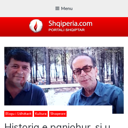
Menu
SHQIPERIA.COM
Blogu i ShqiperiaCom
Blogu i Udhëtarit
Kultura
Shoqerore
Historia e panjohur, si u