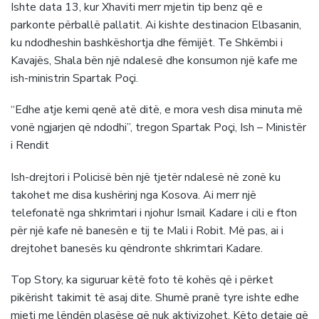
Ishte data 13, kur Xhaviti merr mjetin tip benz që e
parkonte përballë pallatit. Ai kishte destinacion Elbasanin,
ku ndodheshin bashkëshortja dhe fëmijët. Te Shkëmbi i
Kavajës, Shala bën një ndalesë dhe konsumon një kafe me
ish-ministrin Spartak Poçi.
“Edhe atje kemi qenë atë ditë, e mora vesh disa minuta më
vonë ngjarjen që ndodhi”, tregon Spartak Poçi, Ish – Ministër
i Rendit
Ish-drejtori i Policisë bën një tjetër ndalesë në zonë ku
takohet me disa kushërinj nga Kosova. Ai merr një
telefonatë nga shkrimtari i njohur Ismail Kadare i cili e fton
për një kafe në banesën e tij te Mali i Robit. Më pas, ai i
drejtohet banesës ku qëndronte shkrimtari Kadare.
Top Story, ka siguruar këtë foto të kohës që i përket
pikërisht takimit të asaj dite. Shumë pranë tyre ishte edhe
mjeti me lëndën plasëse që nuk aktivizohet. Këto detaje që