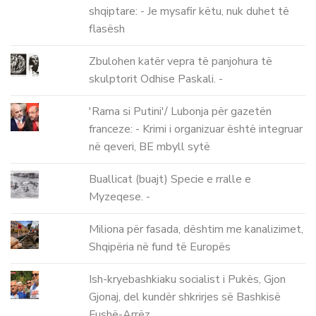
shqiptare: - Je mysafir këtu, nuk duhet të
flasësh
Zbulohen katër vepra të panjohura të
skulptorit Odhise Paskali. -
'Rama si Putini'/ Lubonja për gazetën
franceze: - Krimi i organizuar është integruar
në qeveri, BE mbyll sytë
Buallicat (buajt) Specie e rralle e
Myzeqese. -
Miliona për fasada, dështim me kanalizimet,
Shqipëria në fund të Europës
Ish-kryebashkiaku socialist i Pukës, Gjon
Gjonaj, del kundër shkrirjes së Bashkisë
Fushë-Arrëz