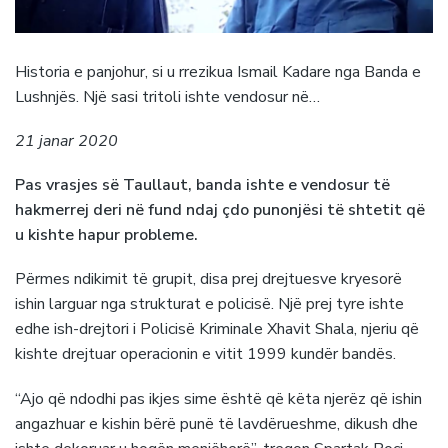
Historia e panjohur, si u rrezikua Ismail Kadare nga Banda e
Lushnjës. Një sasi tritoli ishte vendosur në…
21 janar 2020
Pas vrasjes së Taullaut, banda ishte e vendosur të
hakmerrej deri në fund ndaj çdo punonjësi të shtetit që
u kishte hapur probleme.
Përmes ndikimit të grupit, disa prej drejtuesve kryesorë
ishin larguar nga strukturat e policisë. Një prej tyre ishte
edhe ish-drejtori i Policisë Kriminale Xhavit Shala, njeriu që
kishte drejtuar operacionin e vitit 1999 kundër bandës.
“Ajo që ndodhi pas ikjes sime është që këta njerëz që ishin
angazhuar e kishin bërë punë të lavdërueshme, dikush dhe