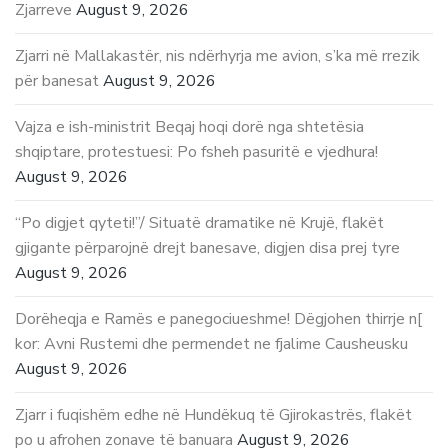
Zjarreve
August 9, 2026
Zjarri në Mallakastër, nis ndërhyrja me avion, s’ka më rrezik
për banesat
August 9, 2026
Vajza e ish-ministrit Beqaj hoqi dorë nga shtetësia
shqiptare, protestuesi: Po fsheh pasuritë e vjedhura!
August 9, 2026
“Po digjet qyteti!”/ Situatë dramatike në Krujë, flakët
gjigante përparojnë drejt banesave, digjen disa prej tyre
August 9, 2026
Dorëheqja e Ramës e panegociueshme! Dëgjohen thirrje n[
kor: Avni Rustemi dhe permendet ne fjalime Causheusku
August 9, 2026
Zjarr i fuqishëm edhe në Hundëkuq të Gjirokastrës, flakët
po u afrohen zonave të banuara
August 9, 2026