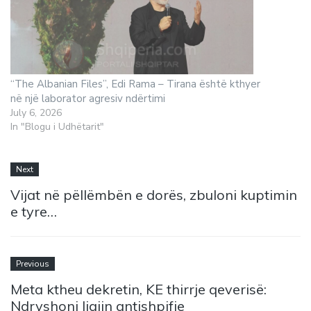
“The Albanian Files”, Edi Rama – Tirana është kthyer
në një laborator agresiv ndërtimi
July 6, 2026
In "Blogu i Udhëtarit"
Next
Vijat në pëllëmbën e dorës, zbuloni kuptimin
e tyre…
Previous
Meta ktheu dekretin, KE thirrje qeverisë:
Ndryshoni ligjin antishpifje