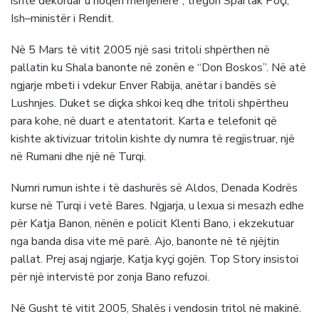
ishte dekoruar u hoqën menjëherë”, tregon Spartak Poçi,
Ish–ministër i Rendit.
Në 5 Mars të vitit 2005 një sasi tritoli shpërthen në
pallatin ku Shala banonte në zonën e “Don Boskos”. Në atë
ngjarje mbeti i vdekur Enver Rabija, anëtar i bandës së
Lushnjes. Duket se diçka shkoi keq dhe tritoli shpërtheu
para kohe, në duart e atentatorit. Karta e telefonit që
kishte aktivizuar tritolin kishte dy numra të regjistruar, një
në Rumani dhe një në Turqi.
Numri rumun ishte i të dashurës së Aldos, Denada Kodrës
kurse në Turqi i vetë Bares. Ngjarja, u lexua si mesazh edhe
për Katja Banon, nënën e policit Klenti Bano, i ekzekutuar
nga banda disa vite më parë. Ajo, banonte në të njëjtin
pallat. Prej asaj ngjarje, Katja kyçi gojën. Top Story insistoi
për një intervistë por zonja Bano refuzoi.
Në Gusht të vitit 2005, Shalës i vendosin tritol në makinë.