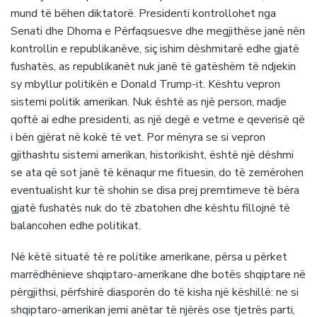
mund të bëhen diktatorë. Presidenti kontrollohet nga
Senati dhe Dhoma e Përfaqsuesve dhe megjithëse janë nën
kontrollin e republikanëve, siç ishim dëshmitarë edhe gjatë
fushatës, as republikanët nuk janë të gatëshëm të ndjekin
sy mbyllur politikën e Donald Trump-it. Kështu vepron
sistemi politik amerikan. Nuk është as një person, madje
qoftë ai edhe presidenti, as një degë e vetme e qeverisë që
i bën gjërat në kokë të vet. Por mënyra se si vepron
gjithashtu sistemi amerikan, historikisht, është një dëshmi
se ata që sot janë të kënaqur me fituesin, do të zemërohen
eventualisht kur të shohin se disa prej premtimeve të bëra
gjatë fushatës nuk do të zbatohen dhe kështu fillojnë të
balancohen edhe politikat.
Në këtë situatë të re politike amerikane, përsa u përket
marrëdhënieve shqiptaro-amerikane dhe botës shqiptare në
përgjithsi, përfshirë diasporën do të kisha një këshillë: ne si
shqiptaro-amerikan jemi anëtar të njërës ose tjetrës parti,