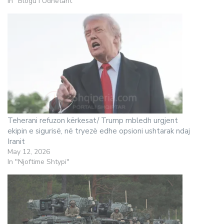
In "Blogu i Udhëtarit"
Teherani refuzon kërkesat/ Trump mbledh urgjent
ekipin e sigurisë, në tryezë edhe opsioni ushtarak ndaj
Iranit
May 12, 2026
In "Njoftime Shtypi"