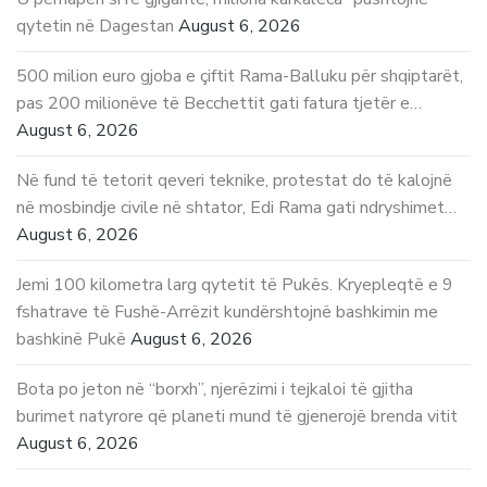
qytetin në Dagestan
August 6, 2026
500 milion euro gjoba e çiftit Rama-Balluku për shqiptarët,
pas 200 milionëve të Becchettit gati fatura tjetër e…
August 6, 2026
Në fund të tetorit qeveri teknike, protestat do të kalojnë
në mosbindje civile në shtator, Edi Rama gati ndryshimet…
August 6, 2026
Jemi 100 kilometra larg qytetit të Pukës. Kryepleqtë e 9
fshatrave të Fushë-Arrëzit kundërshtojnë bashkimin me
bashkinë Pukë
August 6, 2026
Bota po jeton në “borxh”, njerëzimi i tejkaloi të gjitha
burimet natyrore që planeti mund të gjenerojë brenda vitit
August 6, 2026