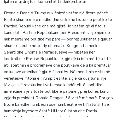
fjalën e tij drejtuar komunitetit ndërkombëtar.
Fitorja e Donald Trump nuk është vetëm një fitore për të.
Është shumë më e madhe dhe unike në historinë politike të
Partisë Republikane dhe më gjërë. Jo vetëm që ai fitoi si
kandidat i Partisë Republikane për President si një njeri që
nuk merrej me politikë më parë — por republikanët siguruan
shumicën edhe në të dy dhomat e Kongresit amerikan –
Senati dhe Dhoma e Përfaqsuesve — mbeten nën
kontrollin e Partisë Republikane, gjë që ia bën më të lehtë
atij zbatimin e programeve dhe politikave që u ka premtuar
votuesve amerikanë gjatë fushatës. Në mendimin e shumë
vërejtësve, fitorja e Trumpit është, siç e ka quajtur ai, një
lëvizje, një revolucion i votuesve kundër elitës politike
amerikane, një situatë politike e pa parë ç’prej kohës kur u
zgjodh president Ronald Reagan, 36 vjetë më parë. Por çdo
fitore ka edhe humbësin ose humbësit e vet. Natyrisht se
humbësja kryesore është Hillary Clinton dhe Partia