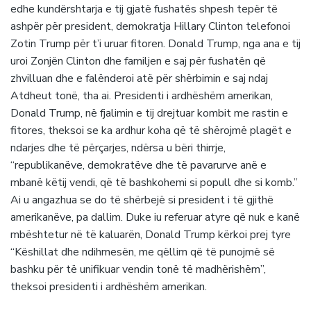
edhe kundërshtarja e tij gjatë fushatës shpesh tepër të
ashpër për president, demokratja Hillary Clinton telefonoi
Zotin Trump për t’i uruar fitoren. Donald Trump, nga ana e tij
uroi Zonjën Clinton dhe familjen e saj për fushatën që
zhvilluan dhe e falënderoi atë për shërbimin e saj ndaj
Atdheut tonë, tha ai. Presidenti i ardhëshëm amerikan,
Donald Trump, në fjalimin e tij drejtuar kombit me rastin e
fitores, theksoi se ka ardhur koha që të shërojmë plagët e
ndarjes dhe të përçarjes, ndërsa u bëri thirrje,
“republikanëve, demokratëve dhe të pavarurve anë e
mbanë këtij vendi, që të bashkohemi si popull dhe si komb.”
Ai u angazhua se do të shërbejë si president i të gjithë
amerikanëve, pa dallim. Duke iu referuar atyre që nuk e kanë
mbështetur në të kaluarën, Donald Trump kërkoi prej tyre
“Këshillat dhe ndihmesën, me qëllim që të punojmë së
bashku për të unifikuar vendin tonë të madhërishëm”,
theksoi presidenti i ardhëshëm amerikan.