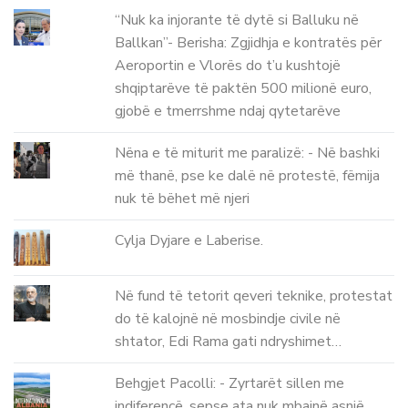
“Nuk ka injorante të dytë si Balluku në
Ballkan”- Berisha: Zgjidhja e kontratës për
Aeroportin e Vlorës do t’u kushtojë
shqiptarëve të paktën 500 milionë euro,
gjobë e tmerrshme ndaj qytetarëve
Nëna e të miturit me paralizë: - Në bashki
më thanë, pse ke dalë në protestë, fëmija
nuk të bëhet më njeri
Cylja Dyjare e Laberise.
Në fund të tetorit qeveri teknike, protestat
do të kalojnë në mosbindje civile në
shtator, Edi Rama gati ndryshimet…
Behgjet Pacolli: - Zyrtarët sillen me
indiferencë, sepse ata nuk mbajnë asnjë