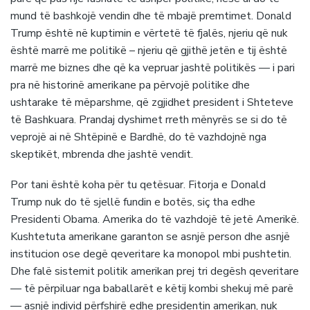
mund të bashkojë vendin dhe të mbajë premtimet. Donald
Trump është në kuptimin e vërtetë të fjalës, njeriu që nuk
është marrë me politikë – njeriu që gjithë jetën e tij është
marrë me biznes dhe që ka vepruar jashtë politikës — i pari
pra në historinë amerikane pa përvojë politike dhe
ushtarake të mëparshme, që zgjidhet president i Shteteve
të Bashkuara. Prandaj dyshimet rreth mënyrës se si do të
veprojë ai në Shtëpinë e Bardhë, do të vazhdojnë nga
skeptikët, mbrenda dhe jashtë vendit.
Por tani është koha për tu qetësuar. Fitorja e Donald
Trump nuk do të sjellë fundin e botës, siç tha edhe
Presidenti Obama. Amerika do të vazhdojë të jetë Amerikë.
Kushtetuta amerikane garanton se asnjë person dhe asnjë
institucion ose degë qeveritare ka monopol mbi pushtetin.
Dhe falë sistemit politik amerikan prej tri degësh qeveritare
— të përpiluar nga baballarët e këtij kombi shekuj më parë
— asnjë individ përfshirë edhe presidentin amerikan, nuk