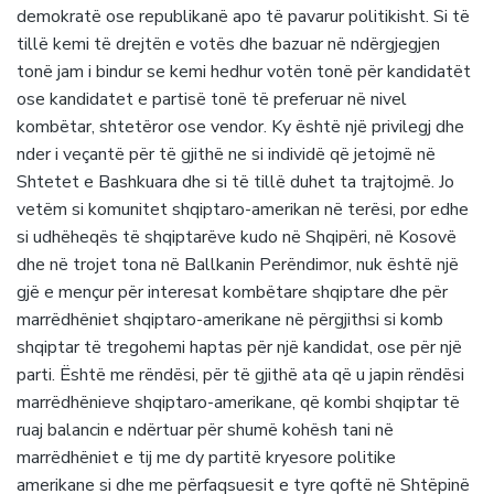
demokratë ose republikanë apo të pavarur politikisht. Si të
tillë kemi të drejtën e votës dhe bazuar në ndërgjegjen
tonë jam i bindur se kemi hedhur votën tonë për kandidatët
ose kandidatet e partisë tonë të preferuar në nivel
kombëtar, shtetëror ose vendor. Ky është një privilegj dhe
nder i veçantë për të gjithë ne si individë që jetojmë në
Shtetet e Bashkuara dhe si të tillë duhet ta trajtojmë. Jo
vetëm si komunitet shqiptaro-amerikan në terësi, por edhe
si udhëheqës të shqiptarëve kudo në Shqipëri, në Kosovë
dhe në trojet tona në Ballkanin Perëndimor, nuk është një
gjë e mençur për interesat kombëtare shqiptare dhe për
marrëdhëniet shqiptaro-amerikane në përgjithsi si komb
shqiptar të tregohemi haptas për një kandidat, ose për një
parti. Është me rëndësi, për të gjithë ata që u japin rëndësi
marrëdhënieve shqiptaro-amerikane, që kombi shqiptar të
ruaj balancin e ndërtuar për shumë kohësh tani në
marrëdhëniet e tij me dy partitë kryesore politike
amerikane si dhe me përfaqsuesit e tyre qoftë në Shtëpinë