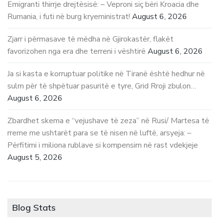
Emigranti thirrje drejtësisë: – Veproni siç bëri Kroacia dhe
Rumania, i futi në burg kryeministrat!
August 6, 2026
Zjarr i përmasave të mëdha në Gjirokastër, flakët
favorizohen nga era dhe terreni i vështirë
August 6, 2026
Ja si kasta e korruptuar politike në Tiranë është hedhur në
sulm për të shpëtuar pasuritë e tyre, Grid Rroji zbulon…
August 6, 2026
Zbardhet skema e “vejushave të zeza” në Rusi/ Martesa të
rreme me ushtarët para se të nisen në luftë, arsyeja: –
Përfitimi i miliona rublave si kompensim në rast vdekjeje
August 5, 2026
Blog Stats