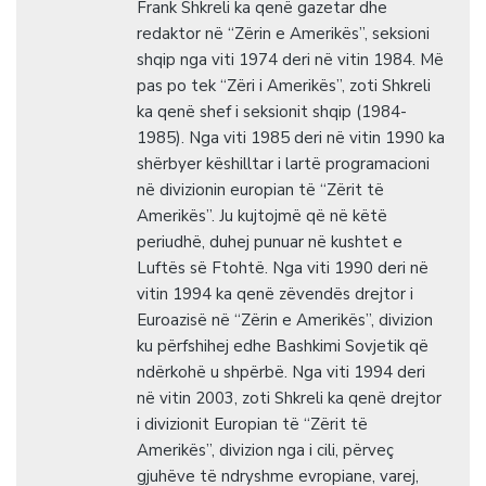
Frank Shkreli ka qenë gazetar dhe
redaktor në “Zërin e Amerikës”, seksioni
shqip nga viti 1974 deri në vitin 1984. Më
pas po tek “Zëri i Amerikës”, zoti Shkreli
ka qenë shef i seksionit shqip (1984-
1985). Nga viti 1985 deri në vitin 1990 ka
shërbyer këshilltar i lartë programacioni
në divizionin europian të “Zërit të
Amerikës”. Ju kujtojmë që në këtë
periudhë, duhej punuar në kushtet e
Luftës së Ftohtë. Nga viti 1990 deri në
vitin 1994 ka qenë zëvendës drejtor i
Euroazisë në “Zërin e Amerikës”, divizion
ku përfshihej edhe Bashkimi Sovjetik që
ndërkohë u shpërbë. Nga viti 1994 deri
në vitin 2003, zoti Shkreli ka qenë drejtor
i divizionit Europian të “Zërit të
Amerikës”, divizion nga i cili, përveç
gjuhëve të ndryshme evropiane, varej,