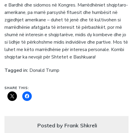
e Bardhë dhe sidomos në Kongres. Marrëdhëniet shqiptaro-
amerikane, pa marrë parsyshë fituesit dhe humbësit në
zgjedhjet amerikane – duhet të jenë dhe të kultivohen si
marrëdhënie afatgjata të interesit të përbashkët, por më
shumë në interesin e shqiptarëve, midis dy kombeve dhe jo
si lidhje të përkohshme midis individëve dhe partive. Mos të
luhet me këto marrëdhënie për interesa personale. Kombi
shqiptar ka nevojë për Shtetet e Bashkuara!
Tagged in:
Donald Trump
SHARE THIS:
Posted by Frank Shkreli