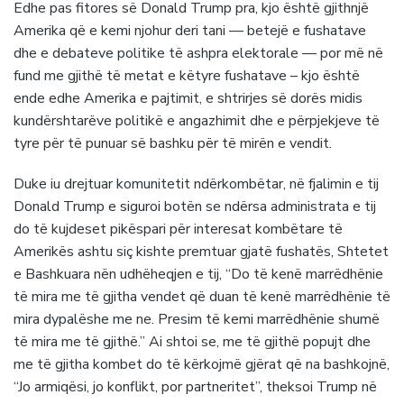
Edhe pas fitores së Donald Trump pra, kjo është gjithnjë
Amerika që e kemi njohur deri tani — betejë e fushatave
dhe e debateve politike të ashpra elektorale — por më në
fund me gjithë të metat e këtyre fushatave – kjo është
ende edhe Amerika e pajtimit, e shtrirjes së dorës midis
kundërshtarëve politikë e angazhimit dhe e përpjekjeve të
tyre për të punuar së bashku për të mirën e vendit.
Duke iu drejtuar komunitetit ndërkombëtar, në fjalimin e tij
Donald Trump e siguroi botën se ndërsa administrata e tij
do të kujdeset pikëspari për interesat kombëtare të
Amerikës ashtu siç kishte premtuar gjatë fushatës, Shtetet
e Bashkuara nën udhëheqjen e tij, “Do të kenë marrëdhënie
të mira me të gjitha vendet që duan të kenë marrëdhënie të
mira dypalëshe me ne. Presim të kemi marrëdhënie shumë
të mira me të gjithë.” Ai shtoi se, me të gjithë popujt dhe
me të gjitha kombet do të kërkojmë gjërat që na bashkojnë,
“Jo armiqësi, jo konflikt, por partneritet”, theksoi Trump në