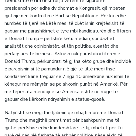
Demokrate e cila dështoi jo vetëm të siguronte
presidencën por edhe dy dhomat e Kongresit, që mbeten
gjithnjë nën kontrollin e Partisë Republikane. Por ka edhe
humbës të tjerë në këtë mes, të cilët ishin krejtësisht të
gabuar me parashikimet e tyre mbi kandidaturën dhe fitoren
e Donald Trump – përfshirë këtu median, sondazhet,
analistët dhe opinionistët, elitën politike, aleatët dhe
përfaqsues të biznesit. Askush nuk parashikoi fitoren e
Donald Trump, përkundrazi të gjitha këto grupe dhe individë
e paraqisnin si të pamundur një gjë të tillë megjithse
sondazhet kanë treguar se 7 nga 10 amerikanë nuk ishin të
kënaqur me mënyrën se po shkonin punët në Amerikë. Për
më tepër ata mendojnë se Amerika është në rrugë të
gabuar dhe kërkonin ndryshimin e status-quosë.
Natyrisht se megjithë fjalimin që mbajti mbrëmë Donald
Trump dhe megjithë premtimet për bashkpunim me të
gjithë, përfshirë edhe kundërshtarët e tij, mbetet për t’u
parë që pas një fushate të ashpër politike, nëse ai do të