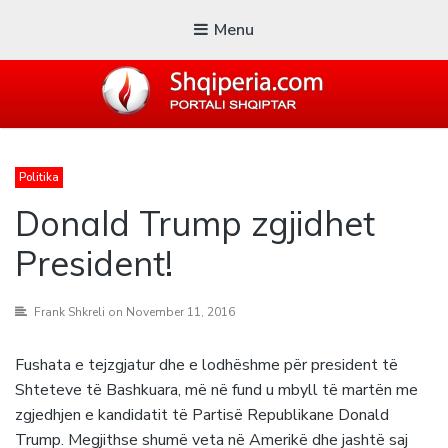
Menu
SHQIPERIA.COM
Politika
Blogu i ShqiperiaCom
Donald Trump zgjidhet
President!
Frank Shkreli
on November 11, 2016
Fushata e tejzgjatur dhe e lodhëshme për president të
Shteteve të Bashkuara, më në fund u mbyll të martën me
zgjedhjen e kandidatit të Partisë Republikane Donald
Trump. Megjithse shumë veta në Amerikë dhe jashtë saj