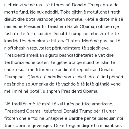
njellnin zi se në rast të fitores së Donald Trump, bota do
merrte fund, kjo nuk ndodhi. Toka gjithnjë rrotullohet rreth
diellit dhe bota vazhdon jeten normale. Këtë e dinte më së
miri edhe Presidenti i tanishëm Barak Obama, i cili bëri një
fushatë të fortë kundër Donald Trump, në mbështetje të
kandidatës demokrate Hillary Clinton. Mbrëmë para se të
njoftoheshin rezultatet përfundimtare të zgjedhjeve,
Presidenti amerikan siguroi bashkatdhetarët e vet dhe
tërthorazi edhe botën, të gjithë ata që mund të ishin të
shqetësuar me fitoren re kandidatit republikan Donald
Trump se, “Çfardo të ndodhë sonte, dielli do të lind përsëri
nesër dhe se Amerika do të vazhdojë të jetë gjithnjë vendi
më i mirë në botë”, u shpreh Presidenti Obama.
Në traditën më të mirë të kulturës politike amerikane,
Presidenti Obama i telefonoi Donald Trump për t’i uruar
fitoren dhe e ftoi në Shtëpinë e Bardhë për të biseduar mbi
tranzicionin e qeverisjes. Duke treguar dinjitetin e humbses