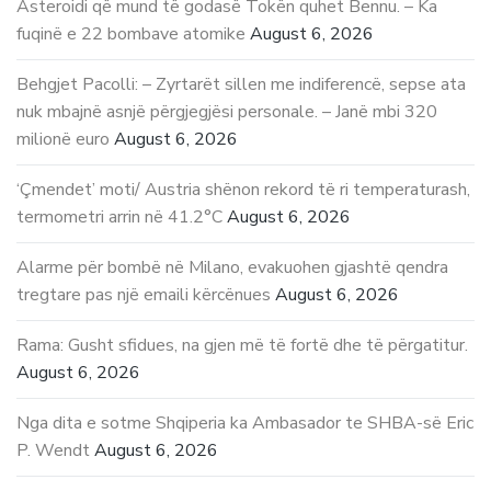
Asteroidi që mund të godasë Tokën quhet Bennu. – Ka
fuqinë e 22 bombave atomike
August 6, 2026
Behgjet Pacolli: – Zyrtarët sillen me indiferencë, sepse ata
nuk mbajnë asnjë përgjegjësi personale. – Janë mbi 320
milionë euro
August 6, 2026
‘Çmendet’ moti/ Austria shënon rekord të ri temperaturash,
termometri arrin në 41.2°C
August 6, 2026
Alarme për bombë në Milano, evakuohen gjashtë qendra
tregtare pas një emaili kërcënues
August 6, 2026
Rama: Gusht sfidues, na gjen më të fortë dhe të përgatitur.
August 6, 2026
Nga dita e sotme Shqiperia ka Ambasador te SHBA-së Eric
P. Wendt
August 6, 2026