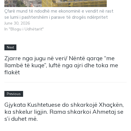
Çfarë mund të ndodhë me ekonominë e vendit në rast
se lumi i pashtershëm i parave të drogës ndërpritet
June 30, 2026
In "Blogu i Udhëtarit"
Next
Zjarre nga jugu në veri/ Nëntë qarqe “me
llambë të kuqe”, luftë nga ajri dhe toka me
flakët
Previous
Gjykata Kushtetuese do shkarkojë Xhaçkën,
ka shkelur ligjin. Rama shkarkoi Ahmetaj se
s’i duhet më.