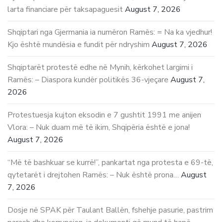
larta financiare për taksapaguesit
August 7, 2026
Shqiptari nga Gjermania ia numëron Ramës: = Na ka vjedhur!
Kjo është mundësia e fundit për ndryshim
August 7, 2026
Shqiptarët protestë edhe në Mynih, kërkohet largimi i
Ramës: – Diaspora kundër politikës 36-vjeçare
August 7,
2026
Protestuesja kujton eksodin e 7 gushtit 1991 me anijen
Vlora: – Nuk duam më të ikim, Shqipëria është e jona!
August 7, 2026
“Më të bashkuar se kurrë!”, pankartat nga protesta e 69-të,
qytetarët i drejtohen Ramës: – Nuk është prona…
August
7, 2026
Dosje në SPAK për Taulant Ballën, fshehje pasurie, pastrim