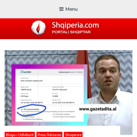
Menu
SHQIPERIA.COM
Blogu i ShqiperiaCom
Blogu i Udhëtarit
Press Releases
Shoqerore