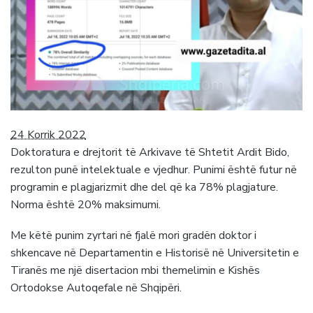
24 Korrik 2022
Doktoratura e drejtorit të Arkivave të Shtetit Ardit Bido,
rezulton punë intelektuale e vjedhur. Punimi është futur në
programin e plagjarizmit dhe del që ka 78% plagjature.
Norma është 20% maksimumi.
Me këtë punim zyrtari në fjalë mori gradën doktor i
shkencave në Departamentin e Historisë në Universitetin e
Tiranës me një disertacion mbi themelimin e Kishës
Ortodokse Autoqefale në Shqipëri.