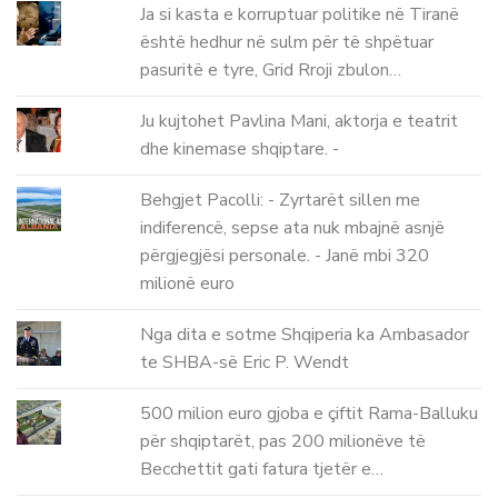
Ja si kasta e korruptuar politike në Tiranë
është hedhur në sulm për të shpëtuar
pasuritë e tyre, Grid Rroji zbulon…
Ju kujtohet Pavlina Mani, aktorja e teatrit
dhe kinemase shqiptare. -
Behgjet Pacolli: - Zyrtarët sillen me
indiferencë, sepse ata nuk mbajnë asnjë
përgjegjësi personale. - Janë mbi 320
milionë euro
Nga dita e sotme Shqiperia ka Ambasador
te SHBA-së Eric P. Wendt
500 milion euro gjoba e çiftit Rama-Balluku
për shqiptarët, pas 200 milionëve të
Becchettit gati fatura tjetër e…