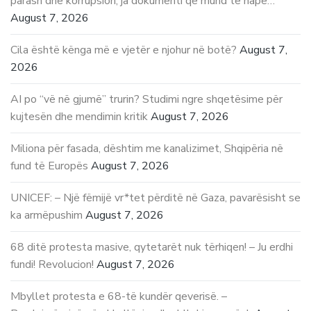
parash dhe korrupsion, ja dokumenti që mund të hapë…
August 7, 2026
Cila është kënga më e vjetër e njohur në botë?
August 7,
2026
AI po “vë në gjumë” trurin? Studimi ngre shqetësime për
kujtesën dhe mendimin kritik
August 7, 2026
Miliona për fasada, dështim me kanalizimet, Shqipëria në
fund të Europës
August 7, 2026
UNICEF: – Një fëmijë vr*tet përditë në Gaza, pavarësisht se
ka armëpushim
August 7, 2026
68 ditë protesta masive, qytetarët nuk tërhiqen! – Ju erdhi
fundi! Revolucion!
August 7, 2026
Mbyllet protesta e 68-të kundër qeverisë. –