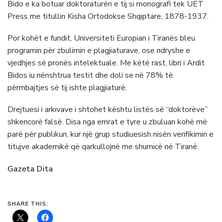
Bido e ka botuar doktoraturën e tij si monografi tek UET
Press me titullin Kisha Ortodokse Shqiptare, 1878-1937.
Por kohët e fundit, Universiteti Europian i Tiranës bleu
programin për zbulimin e plagjiaturave, ose ndryshe e
vjedhjes së pronës intelektuale. Me këtë rast, libri i Ardit
Bidos iu nënshtrua testit dhe doli se në 78% të
përmbajtjes së tij ishte plagjiaturë.
Drejtuesi i arkivave i shtohet kështu listës së “doktorëve”
shkencorë falsë. Disa nga emrat e tyre u zbuluan kohë më
parë për publikun, kur një grup studiuesish nisën verifikimin e
titujve akademikë që qarkullojnë me shumicë në Tiranë.
Gazeta Dita
SHARE THIS: