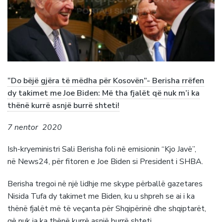
“Do bëjë gjëra të mëdha për Kosovën”- Berisha rrëfen
dy takimet me Joe Biden: Më tha fjalët që nuk m’i ka
thënë kurrë asnjë burrë shteti!
7 nentor 2020
Ish-kryeministri Sali Berisha foli në emisionin “Kjo Javë”,
në News24, për fitoren e Joe Biden si President i SHBA.
Berisha tregoi në një lidhje me skype përballë gazetares
Nisida Tufa dy takimet me Biden, ku u shpreh se ai i ka
thënë fjalët më të veçanta për Shqipërinë dhe shqiptarët,
që nuk ja ka thënë kurrë asnjë burrë shteti.