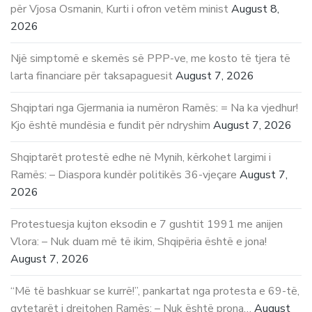
për Vjosa Osmanin, Kurti i ofron vetëm minist
August 8,
2026
Një simptomë e skemës së PPP-ve, me kosto të tjera të
larta financiare për taksapaguesit
August 7, 2026
Shqiptari nga Gjermania ia numëron Ramës: = Na ka vjedhur!
Kjo është mundësia e fundit për ndryshim
August 7, 2026
Shqiptarët protestë edhe në Mynih, kërkohet largimi i
Ramës: – Diaspora kundër politikës 36-vjeçare
August 7,
2026
Protestuesja kujton eksodin e 7 gushtit 1991 me anijen
Vlora: – Nuk duam më të ikim, Shqipëria është e jona!
August 7, 2026
“Më të bashkuar se kurrë!”, pankartat nga protesta e 69-të,
qytetarët i drejtohen Ramës: – Nuk është prona…
August