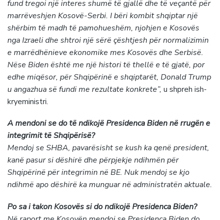
fund tregoi një interes shumë të gjallë dhe të veçantë për
marrëveshjen Kosovë-Serbi. I bëri kombit shqiptar një
shërbim të madh të pamohueshëm, njohjen e Kosovës
nga Izraeli dhe shtroi një sërë çështjesh për normalizimin
e marrëdhënieve ekonomike mes Kosovës dhe Serbisë.
Nëse Biden është me një histori të thellë e të gjatë, por
edhe miqësor, për Shqipërinë e shqiptarët, Donald Trump
u angazhua së fundi me rezultate konkrete”,
u shpreh ish-
kryeministri.
A mendoni se do të ndikojë Presidenca Biden në rrugën e
integrimit të Shqipërisë?
Mendoj se SHBA, pavarësisht se kush ka qenë president,
kanë pasur si dëshirë dhe përpjekje ndihmën për
Shqipërinë për integrimin në BE. Nuk mendoj se kjo
ndihmë apo dëshirë ka munguar në administratën aktuale.
Po sa i takon Kosovës si do ndikojë Presidenca Biden?
Në raport me Kosovën mendoj se Presidenca Biden do