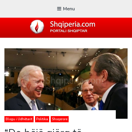
Menu
SHQIPERIA.COM
Blogu i ShqiperiaCom
Blogu i Udhëtarit
Politika
Shoqerore