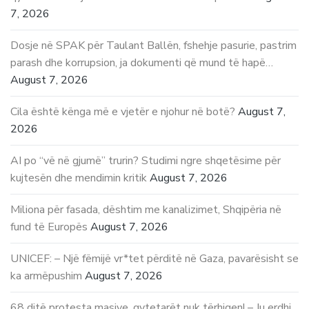
7, 2026
Dosje në SPAK për Taulant Ballën, fshehje pasurie, pastrim
parash dhe korrupsion, ja dokumenti që mund të hapë…
August 7, 2026
Cila është kënga më e vjetër e njohur në botë?
August 7,
2026
AI po “vë në gjumë” trurin? Studimi ngre shqetësime për
kujtesën dhe mendimin kritik
August 7, 2026
Miliona për fasada, dështim me kanalizimet, Shqipëria në
fund të Europës
August 7, 2026
UNICEF: – Një fëmijë vr*tet përditë në Gaza, pavarësisht se
ka armëpushim
August 7, 2026
68 ditë protesta masive, qytetarët nuk tërhiqen! – Ju erdhi