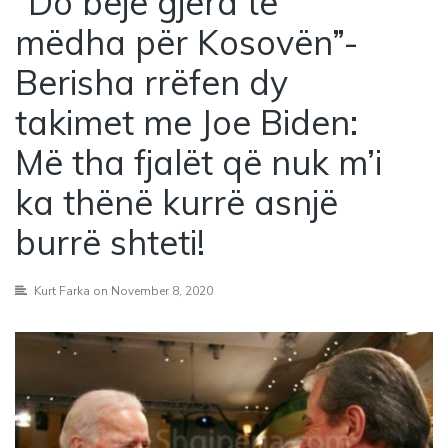
“Do bëjë gjëra të
mëdha për Kosovën”-
Berisha rrëfen dy
takimet me Joe Biden:
Më tha fjalët që nuk m’i
ka thënë kurrë asnjë
burrë shteti!
Kurt Farka
on November 8, 2020