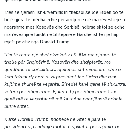
Mes të tjerash, ish-kryeministri theksoi se Joe Biden do të
bëjë gjëra të mëdha edhe për arritjen e një marrëveshjeje të
ndershme mes Kosovës dhe Serbisë, ndërsa shtoi se edhe
marrëveshja e fundit në Shtëpinë e Bardhë ishte një hap
mjaft pozitiv nga Donald Trump.
“
Do të thotë një shef ekzekutiv i SHBA me njohuri të
thella për Shqipërinë, Kosovën dhe shqiptarët, me
qëndrime të përcaktuara njëkohësisht miqësore. Unë e
kam takuar dy herë si zv.president Joe Biden dhe ruaj
kujtime shumë të veçanta. Bisedat kanë qenë të shkurtra,
vetëm për Shqipërinë. Fjalët e tij për Shqipërinë kanë
qenë më të veçantat që më ka thënë ndonjëherë ndonjë
burrë shteti.
Kurse Donald Trump, ndonëse në vitet e para të
presidencës pa ndonjë motiv të spikatur për rajonin, në