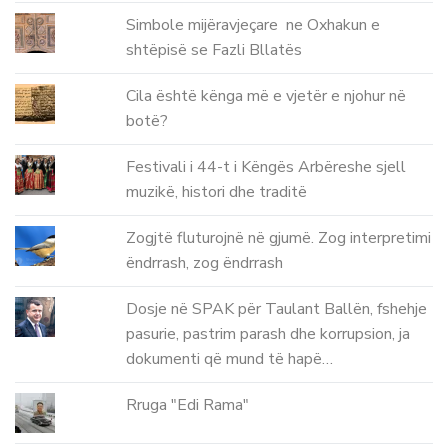
Simbole mijëravjeçare ne Oxhakun e
shtëpisë se Fazli Bllatës
Cila është kënga më e vjetër e njohur në
botë?
Festivali i 44-t i Këngës Arbëreshe sjell
muzikë, histori dhe traditë
Zogjtë fluturojnë në gjumë. Zog interpretimi
ëndrrash, zog ëndrrash
Dosje në SPAK për Taulant Ballën, fshehje
pasurie, pastrim parash dhe korrupsion, ja
dokumenti që mund të hapë…
Rruga "Edi Rama"