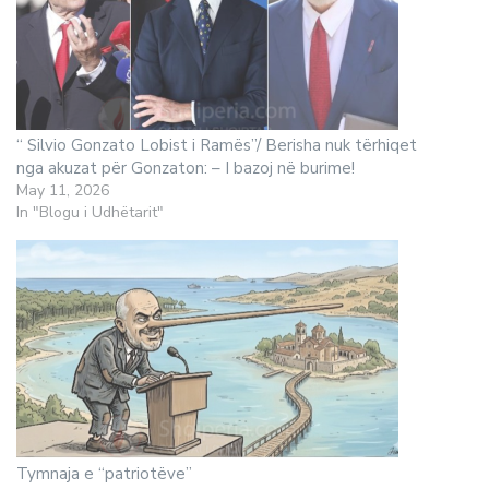
“ Silvio Gonzato Lobist i Ramës”/ Berisha nuk tërhiqet
nga akuzat për Gonzaton: – I bazoj në burime!
May 11, 2026
In "Blogu i Udhëtarit"
Tymnaja e “patriotëve”