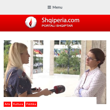
Menu
SHQIPERIA.COM
Blogu i ShqiperiaCom
Arte
Kultura
Politika