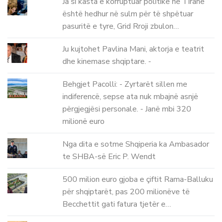
Ja si kasta e korruptuar politike në Tiranë
është hedhur në sulm për të shpëtuar
pasuritë e tyre, Grid Rroji zbulon…
Ju kujtohet Pavlina Mani, aktorja e teatrit
dhe kinemase shqiptare. -
Behgjet Pacolli: - Zyrtarët sillen me
indiferencë, sepse ata nuk mbajnë asnjë
përgjegjësi personale. - Janë mbi 320
milionë euro
Nga dita e sotme Shqiperia ka Ambasador
te SHBA-së Eric P. Wendt
500 milion euro gjoba e çiftit Rama-Balluku
për shqiptarët, pas 200 milionëve të
Becchettit gati fatura tjetër e…