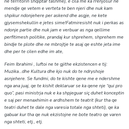
ne territorin shqiptar tashme), e cila me ka rrenjosur ne
mendje qe vetem e verteta te ben njeri dhe nuk kam
shpikur ndonjehere per askend dhe asgje, ne kete
gjysemshekullin e jetes sime!Fatmiresisht nuk i perkas as
ndonje partie dhe nuk jam e verbuar as nga qellime
perfitimesh politike, prandaj kur shprehem, shprehem me
bindje te plote dhe ne mbrojtje te asaj qe eshte jeta ime
dhe per te cilen edhe im ate,
Feim Ibrahimi , luftoi ne te gjithe ekzistencen e tij:
Muzika…dhe Kultura dhe kjo nuk do te ndryshoje
asnjehere. Se fundmi, do te kishte qene me e ndershme
nga ana juaj, qe te kishit deklaruar se ka qene nje “qui pro
quo”, pasi ministrja nuk e ka shpjeguar siç duhet konceptin
e saj per menaxhimin e ardhshem te teatrit (kur tha qe
teatri duhet te dale nga varesia totale nga shteti), qe ka
gabuar kur tha qe nuk ekzistojne ne bote teatro qe varen
nga shteti, etj., etj.