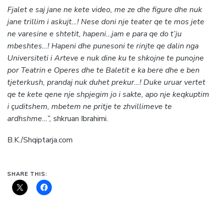
Fjalet e saj jane ne kete video, me ze dhe figure dhe nuk
jane trillim i askujt…! Nese doni nje teater qe te mos jete
ne varesine e shtetit, hapeni…jam e para qe do t’ju
mbeshtes…! Hapeni dhe punesoni te rinjte qe dalin nga
Universiteti i Arteve e nuk dine ku te shkojne te punojne
por Teatrin e Operes dhe te Baletit e ka bere dhe e ben
tjeterkush, prandaj nuk duhet prekur…! Duke uruar vertet
qe te kete qene nje shpjegim jo i sakte, apo nje keqkuptim
i çuditshem, mbetem ne pritje te zhvillimeve te
ardhshme…”,
shkruan Ibrahimi.
B.K./Shqiptarja.com
SHARE THIS: