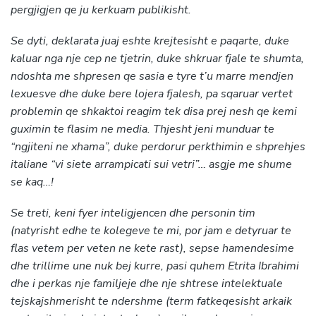
pergjigjen qe ju kerkuam publikisht.
Se dyti, deklarata juaj eshte krejtesisht e paqarte, duke
kaluar nga nje cep ne tjetrin, duke shkruar fjale te shumta,
ndoshta me shpresen qe sasia e tyre t’u marre mendjen
lexuesve dhe duke bere lojera fjalesh, pa sqaruar vertet
problemin qe shkaktoi reagim tek disa prej nesh qe kemi
guximin te flasim ne media. Thjesht jeni munduar te
“ngjiteni ne xhama”, duke perdorur perkthimin e shprehjes
italiane “vi siete arrampicati sui vetri”… asgje me shume
se kaq…!
Se treti, keni fyer inteligjencen dhe personin tim
(natyrisht edhe te kolegeve te mi, por jam e detyruar te
flas vetem per veten ne kete rast), sepse hamendesime
dhe trillime une nuk bej kurre, pasi quhem Etrita Ibrahimi
dhe i perkas nje familjeje dhe nje shtrese intelektuale
tejskajshmerisht te ndershme (term fatkeqesisht arkaik