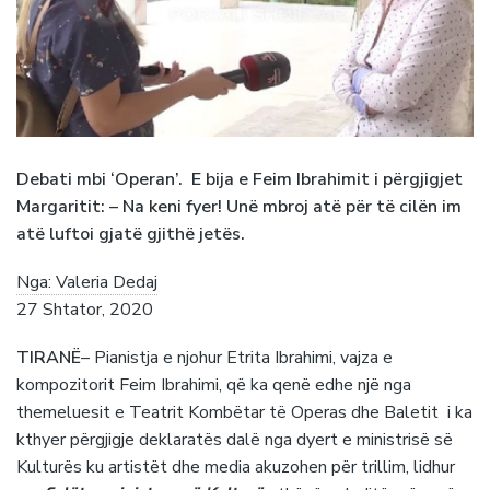
Debati mbi ‘Operan’. E bija e Feim Ibrahimit i përgjigjet
Margaritit: – Na keni fyer! Unë mbroj atë për të cilën im
atë luftoi gjatë gjithë jetës.
Nga: Valeria Dedaj
27 Shtator, 2020
TIRANË
– Pianistja e njohur Etrita Ibrahimi, vajza e
kompozitorit Feim Ibrahimi, që ka qenë edhe një nga
themeluesit e Teatrit Kombëtar të Operas dhe Baletit i ka
kthyer përgjigje deklaratës dalë nga dyert e ministrisë së
Kulturës ku artistët dhe media akuzohen për trillim, lidhur