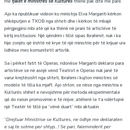
me
fjalët e ministres së Kulturës
thënë pak ditë më parë.
Ajo ka ripublikuar videon ku ministrja Elva Margariti kërkon
shkëputjen e TKOB nga shteti dhe i kërkon të mbajë
përgjegjësi mbi atë që ka thënë në prani të artistëve të
këtij institucioni. Një qëndrim i tillë sipas Ibrahimit, nuk i ka
hije zonjës që është në krye të një ministrie për të krijuar ura
lidhëse mes komunitetit artistik.
Sa i përket fatit të Operas, ndonëse Margariti deklaroi para
artistëve se në asnjë vend Teatrot e Operas nuk janë të
varur krejtësisht nga shteti, Ibrahimi i kujton ministres së
modele të tilla ka mjaft. Ajo shton, se nëse nga ministria e
Kulturës shihet e nevojshme për metoda eksperimentale
që do nxisin promovimin e të rinjve, atëherë le t’a ndërtojnë
një Teatër të tillë pa “vënë duart” mbi aktualin.
“
Drejtuar Ministrise se Kultures, ne lidhje me deklaraten
e saj te sotme per shtyp…! Se pari, faleminderit per