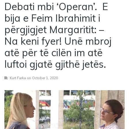
Debati mbi ‘Operan’. E
bija e Feim Ibrahimit i
përgjigjet Margaritit: –
Na keni fyer! Unë mbroj
atë për të cilën im atë
luftoi gjatë gjithë jetës.
Kurt Farka
on October 1, 2020