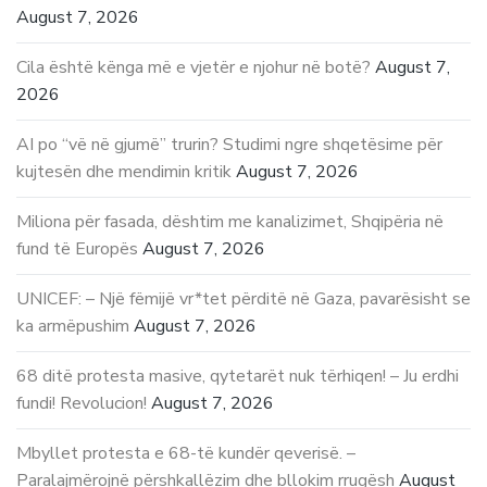
August 7, 2026
Cila është kënga më e vjetër e njohur në botë?
August 7,
2026
AI po “vë në gjumë” trurin? Studimi ngre shqetësime për
kujtesën dhe mendimin kritik
August 7, 2026
Miliona për fasada, dështim me kanalizimet, Shqipëria në
fund të Europës
August 7, 2026
UNICEF: – Një fëmijë vr*tet përditë në Gaza, pavarësisht se
ka armëpushim
August 7, 2026
68 ditë protesta masive, qytetarët nuk tërhiqen! – Ju erdhi
fundi! Revolucion!
August 7, 2026
Mbyllet protesta e 68-të kundër qeverisë. –
Paralajmërojnë përshkallëzim dhe bllokim rrugësh
August