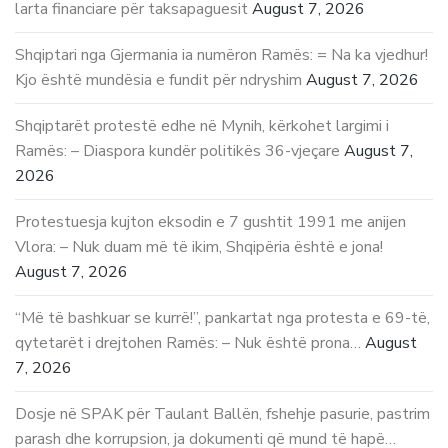
larta financiare për taksapaguesit
August 7, 2026
Shqiptari nga Gjermania ia numëron Ramës: = Na ka vjedhur!
Kjo është mundësia e fundit për ndryshim
August 7, 2026
Shqiptarët protestë edhe në Mynih, kërkohet largimi i
Ramës: – Diaspora kundër politikës 36-vjeçare
August 7,
2026
Protestuesja kujton eksodin e 7 gushtit 1991 me anijen
Vlora: – Nuk duam më të ikim, Shqipëria është e jona!
August 7, 2026
“Më të bashkuar se kurrë!”, pankartat nga protesta e 69-të,
qytetarët i drejtohen Ramës: – Nuk është prona…
August
7, 2026
Dosje në SPAK për Taulant Ballën, fshehje pasurie, pastrim
parash dhe korrupsion, ja dokumenti që mund të hapë…