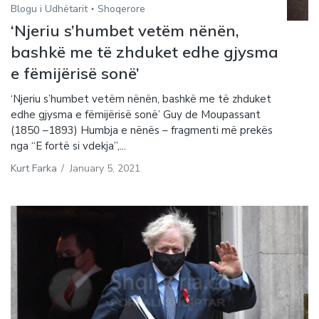
Blogu i Udhëtarit
Shoqerore
‘Njeriu s’humbet vetëm nënën,
bashkë me të zhduket edhe gjysma
e fëmijërisë sonë’
‘Njeriu s’humbet vetëm nënën, bashkë me të zhduket
edhe gjysma e fëmijërisë sonë’ Guy de Moupassant
(1850 –1893) Humbja e nënës – fragmenti më prekës
nga “E fortë si vdekja”,...
Kurt Farka
/
January 5, 2021