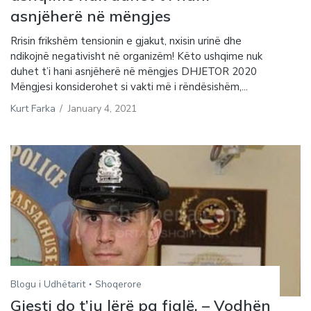
asnjëherë në mëngjes
Rrisin frikshëm tensionin e gjakut, nxisin urinë dhe
ndikojnë negativisht në organizëm! Këto ushqime nuk
duhet t’i hani asnjëherë në mëngjes DHJETOR 2020
Mëngjesi konsiderohet si vakti më i rëndësishëm,...
Kurt Farka
/
January 4, 2021
Blogu i Udhëtarit
Shoqerore
Gjesti do t’ju lërë pa fjalë. – Vodhën