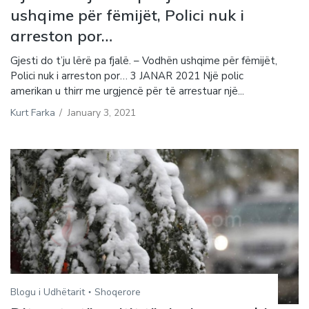
ushqime për fëmijët, Polici nuk i
arreston por…
Gjesti do t’ju lërë pa fjalë. – Vodhën ushqime për fëmijët,
Polici nuk i arreston por… 3 JANAR 2021 Një polic
amerikan u thirr me urgjencë për të arrestuar një...
Kurt Farka
/
January 3, 2021
Blogu i Udhëtarit
Shoqerore