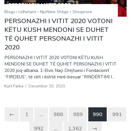
Blogu i Udhëtarit
Njoftime Shtypi
Shoqerore
PERSONAZHI I VITIT 2020 VOTONI
KËTU KUSH MENDONI SE DUHET
TË QUHET PERSONAZHI I VITIT
2020
PERSONAZHI I VITIT 2020 VOTONI KËTU KUSH
MENDONI SE DUHET TË QUHET PERSONAZHI I VITIT
2020 joq-albania. 1-Elvis Naçi Drejtuesi i Fondacionit
“FIRDEUS”, të cilit i është mirë-besuar “RINDËRTIMI I...
Kurt Farka
/
December 30, 2020
←
1
…
988
989
990
991
992
…
1,362
→