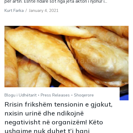
për artin. Është ndarë sot nga jeta aktori i njohur i...
Kurt Farka
/
January 4, 2021
Blogu i Udhëtarit
Press Releases
Shoqerore
Rrisin frikshëm tensionin e gjakut,
nxisin urinë dhe ndikojnë
negativisht në organizëm! Këto
ushqime nuk duhet t’i hani