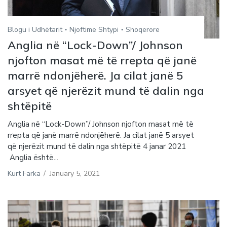
Blogu i Udhëtarit
Njoftime Shtypi
Shoqerore
Anglia në “Lock-Down”/ Johnson
njofton masat më të rrepta që janë
marrë ndonjëherë. Ja cilat janë 5
arsyet që njerëzit mund të dalin nga
shtëpitë
Anglia në “Lock-Down”/ Johnson njofton masat më të
rrepta që janë marrë ndonjëherë. Ja cilat janë 5 arsyet
që njerëzit mund të dalin nga shtëpitë 4 janar 2021
Anglia është...
Kurt Farka
/
January 5, 2021