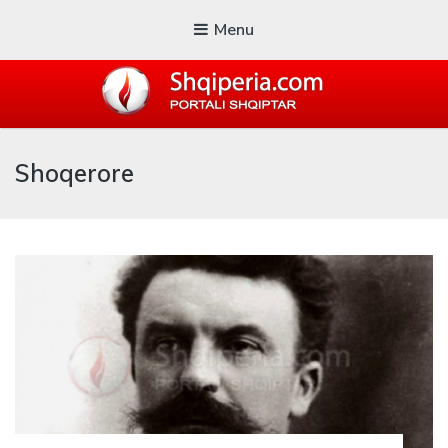
Menu
SHQIPERIA.COM
Shoqerore
Blogu i ShqiperiaCom