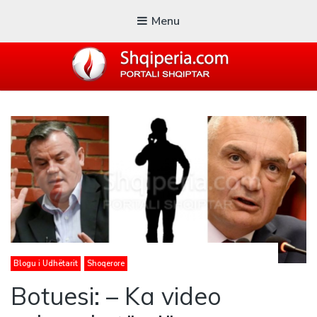
Menu
SHQIPERIA.COM
Blogu i ShqiperiaCom
Blogu i Udhëtarit
Shoqerore
Botuesi: – Ka video