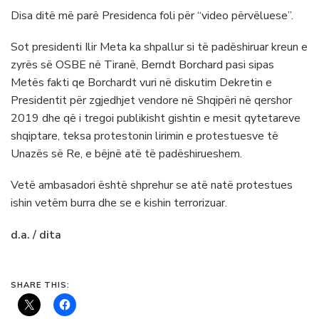
Disa ditë më parë Presidenca foli për “video përvëluese”.
Sot presidenti Ilir Meta ka shpallur si të padëshiruar kreun e
zyrës së OSBE në Tiranë, Berndt Borchard pasi sipas
Metës fakti qe Borchardt vuri në diskutim Dekretin e
Presidentit për zgjedhjet vendore në Shqipëri në qershor
2019 dhe që i tregoi publikisht gishtin e mesit qytetareve
shqiptare, teksa protestonin lirimin e protestuesve të
Unazës së Re, e bëjnë atë të padëshirueshem.
Vetë ambasadori është shprehur se atë natë protestues
ishin vetëm burra dhe se e kishin terrorizuar.
d.a. / dita
SHARE THIS: