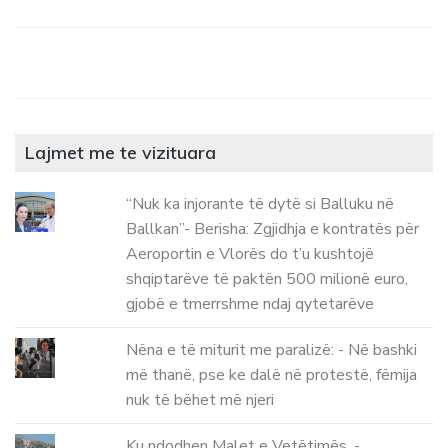
Lajmet me te vizituara
“Nuk ka injorante të dytë si Balluku në
Ballkan”- Berisha: Zgjidhja e kontratës për
Aeroportin e Vlorës do t’u kushtojë
shqiptarëve të paktën 500 milionë euro,
gjobë e tmerrshme ndaj qytetarëve
Nëna e të miturit me paralizë: - Në bashki
më thanë, pse ke dalë në protestë, fëmija
nuk të bëhet më njeri
Ku ndodhen Malet e Vetëtimës. -