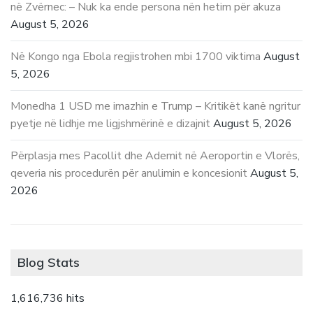
në Zvërnec: – Nuk ka ende persona nën hetim për akuza
August 5, 2026
Në Kongo nga Ebola regjistrohen mbi 1700 viktima
August
5, 2026
Monedha 1 USD me imazhin e Trump – Kritikët kanë ngritur
pyetje në lidhje me ligjshmërinë e dizajnit
August 5, 2026
Përplasja mes Pacollit dhe Ademit në Aeroportin e Vlorës,
qeveria nis procedurën për anulimin e koncesionit
August 5,
2026
Blog Stats
1,616,736 hits