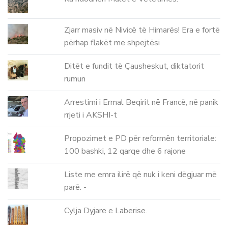
Zjarr masiv në Nivicë të Himarës! Era e fortë
përhap flakët me shpejtësi
Ditët e fundit të Çausheskut, diktatorit
rumun
Arrestimi i Ermal Beqirit në Francë, në panik
rrjeti i AKSHI-t
Propozimet e PD për reformën territoriale:
100 bashki, 12 qarqe dhe 6 rajone
Liste me emra ilirë që nuk i keni dëgjuar më
parë. -
Cylja Dyjare e Laberise.