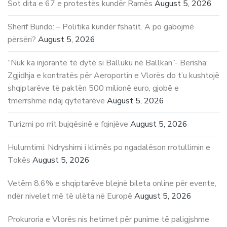
Sot dita e 67 e protestës kundër Ramës
August 5, 2026
Sherif Bundo: – Politika kundër fshatit. A po gabojmë
përsëri?
August 5, 2026
“Nuk ka injorante të dytë si Balluku në Ballkan”- Berisha:
Zgjidhja e kontratës për Aeroportin e Vlorës do t’u kushtojë
shqiptarëve të paktën 500 milionë euro, gjobë e
tmerrshme ndaj qytetarëve
August 5, 2026
Turizmi po rrit bujqësinë e fqinjëve
August 5, 2026
Hulumtimi: Ndryshimi i klimës po ngadalëson rrotullimin e
Tokës
August 5, 2026
Vetëm 8.6% e shqiptarëve blejnë bileta online për evente,
ndër nivelet më të ulëta në Europë
August 5, 2026
Prokuroria e Vlorës nis hetimet për punime të paligjshme