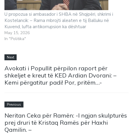
U propozua si ambasador i SHBA në Shqipëri, shkrimi i
Kostelancik: – Rama mbrojti aleaten e tij Balluku në
Kuvend, lufta antikorrupsion ka dështuar
May 15, 2026
In "Politika"
Next
Avokati i Popullit përpilon raport për
shkeljet e kreut të KED Ardian Dvorani: –
Kemi përgatitur padi! Por, pritëm…-
Previous
Neritan Ceka për Ramën: -I ngjan skulpturës
prej druri të Kristaq Ramës për Haxhi
Qamilin. –