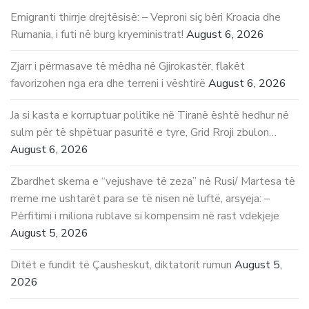
Emigranti thirrje drejtësisë: – Veproni siç bëri Kroacia dhe
Rumania, i futi në burg kryeministrat!
August 6, 2026
Zjarr i përmasave të mëdha në Gjirokastër, flakët
favorizohen nga era dhe terreni i vështirë
August 6, 2026
Ja si kasta e korruptuar politike në Tiranë është hedhur në
sulm për të shpëtuar pasuritë e tyre, Grid Rroji zbulon…
August 6, 2026
Zbardhet skema e “vejushave të zeza” në Rusi/ Martesa të
rreme me ushtarët para se të nisen në luftë, arsyeja: –
Përfitimi i miliona rublave si kompensim në rast vdekjeje
August 5, 2026
Ditët e fundit të Çausheskut, diktatorit rumun
August 5,
2026