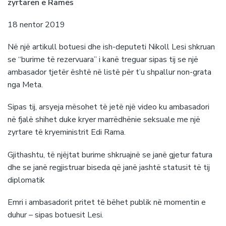
zyrtaren e Ramës
18 nentor 2019
Në një artikull botuesi dhe ish-deputeti Nikoll Lesi shkruan
se “burime të rezervuara” i kanë treguar sipas tij se një
ambasador tjetër është në listë për t’u shpallur non-grata
nga Meta.
Sipas tij, arsyeja mësohet të jetë një video ku ambasadori
në fjalë shihet duke kryer marrëdhënie seksuale me një
zyrtare të kryeministrit Edi Rama.
Gjithashtu, të njëjtat burime shkruajnë se janë gjetur fatura
dhe se janë regjistruar biseda që janë jashtë statusit të tij
diplomatik
Emri i ambasadorit pritet të bëhet publik në momentin e
duhur – sipas botuesit Lesi.