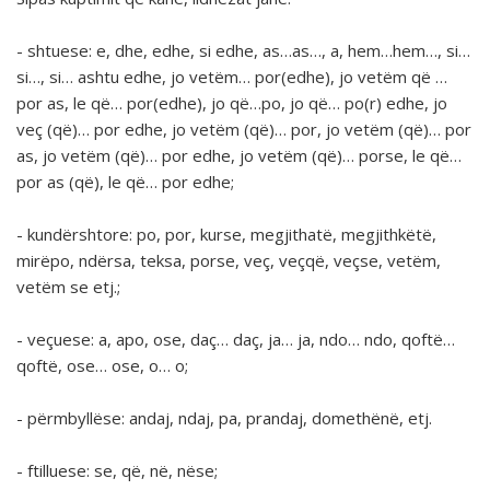
-
shtuese
:
e, dhe, edhe, si edhe, as…as…, a, hem…hem…, si…
si…, si… ashtu edhe, jo vetëm… por(edhe), jo vetëm që …
por as, le që… por(edhe), jo që…po, jo që… po(r) edhe, jo
veç (që)… por edhe, jo vetëm (që)… por, jo vetëm (që)… por
as, jo vetëm (që)… por edhe, jo vetëm (që)… porse, le që…
por as (që), le që… por edhe;
-
kundërshtore
:
po, por, kurse, megjithatë, megjithkëtë,
mirëpo, ndërsa, teksa, porse, veç, veçqë, veçse, vetëm,
vetëm se
etj.;
-
veçuese
:
a, apo, ose, daç… daç, ja… ja, ndo… ndo, qoftë…
qoftë, ose… ose, o… o;
-
përmbyllëse
:
andaj, ndaj, pa, prandaj, domethënë
, etj.
-
ftilluese
:
se, që, në, nëse;