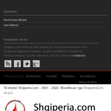
Shërbime
Real Estate Albania
Auto Albania
Kontaktoni me ne:
Shqiperia.com është një ndër portalet me më shumë informacion rreth
Shqipërisë (Albania) në internet. Ne jemi vazhdimisht në kërkim të
informacioneve të reja dhe shkrimeve, për ide ju lutem na
kontaktoni
.
Shqiperia.com:
Kontribues
»
Kontakt
»
Reklama
»
Konfidenca
Shko në fillim
Të drejtat Shqiperia.com . 2001 - 2022. Mundësuar nga
ShqiperiaCom
sh.p.k.