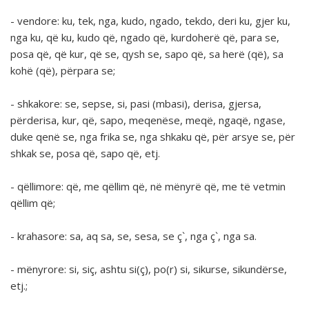
-
vendore
:
ku, tek, nga, kudo, ngado, tekdo, deri ku, gjer ku,
nga ku, që ku, kudo që, ngado që, kurdoherë që, para se,
posa që, që kur, që se, qysh se, sapo që, sa herë (që), sa
kohë (që), përpara se;
-
shkakore
:
se, sepse, si, pasi (mbasi), derisa, gjersa,
përderisa, kur, që, sapo, meqenëse, meqë, ngaqë, ngase,
duke qenë se, nga frika se, nga shkaku që, për arsye se, për
shkak se, posa që, sapo që,
etj.
-
qëllimore
:
që, me qëllim që, në mënyrë që, me të vetmin
qëllim që;
-
krahasore
:
sa, aq sa, se, sesa, se ç`, nga ç`, nga sa.
-
mënyrore
:
si, siç, ashtu si(ç), po(r) si, sikurse, sikundërse,
etj.;