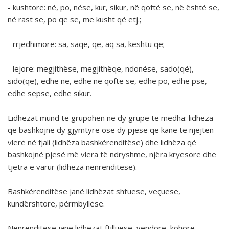
-
kushtore
:
në, po, nëse, kur, sikur, në qoftë se, në është se,
në rast se, po qe se, me kusht që
etj.;
-
rrjedhimore
:
sa, saqë, që, aq sa, kështu që;
-
lejore
:
megjithëse, megjithëqe, ndonëse, sado(që),
sido(që), edhe në, edhe në qoftë se, edhe po, edhe pse,
edhe sepse, edhe sikur.
Lidhëzat mund të grupohen në dy grupe të mëdha: lidhëza
që bashkojnë dy gjymtyrë ose dy pjesë që kanë të njëjtën
vlerë në fjali (l
idhëza bashkërenditëse
) dhe lidhëza që
bashkojnë pjesë më vlera të ndryshme, njëra kryesore dhe
tjetra e varur (
lidhëza nënrenditëse
).
Bashkërenditëse
janë lidhëzat
shtuese, veçuese,
kundërshtore, përmbyllëse.
Nënrenditëse
janë lidhëzat
ftilluese, vendore, kohore,