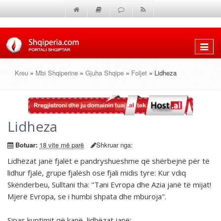
Shfaq
menun
Kreu
»
Mbi Shqiperine
»
Gjuha Shqipe
»
Foljet
» Lidheza
Lidheza
Botuar:
18 vite më parë
Shkruar nga:
Lidhëzat janë fjalët e pandryshueshme që shërbejnë për të
lidhur fjalë, grupe fjalësh ose fjali midis tyre:
Kur
vdiq
Skënderbeu, Sulltani tha: "Tani Evropa
dhe
Azia janë të mijat!
Mjerë Evropa,
se
i humbi shpata
dhe
mburoja".
Sipas kuptimit që kanë, lidhëzat janë: