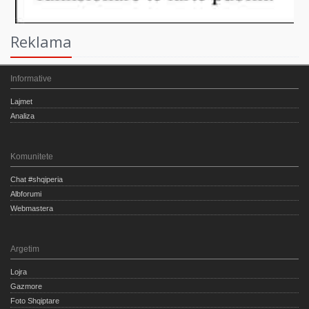
Reklama
Informative
Lajmet
Analiza
Komunitete
Chat #shqiperia
Albforumi
Webmastera
Argetim
Lojra
Gazmore
Foto Shqiptare