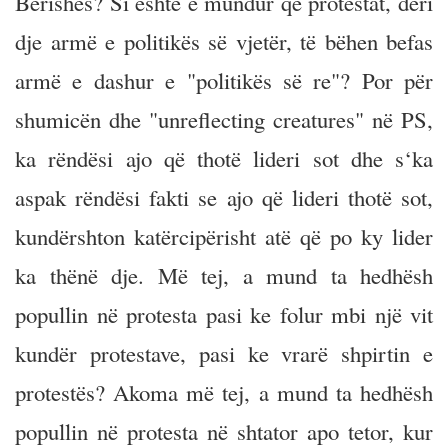
Berishës? Si është e mundur që protestat, deri
dje armë e politikës së vjetër, të bëhen befas
armë e dashur e "politikës së re"? Por për
shumicën dhe "unreflecting creatures" në PS,
ka rëndësi ajo që thotë lideri sot dhe s‘ka
aspak rëndësi fakti se ajo që lideri thotë sot,
kundërshton katërcipërisht atë që po ky lider
ka thënë dje. Më tej, a mund ta hedhësh
popullin në protesta pasi ke folur mbi një vit
kundër protestave, pasi ke vrarë shpirtin e
protestës? Akoma më tej, a mund ta hedhësh
popullin në protesta në shtator apo tetor, kur