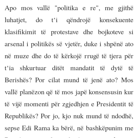
Apo mos vallë "politika e re", me gjithë
luhatjet, do t‘i qëndrojë konsekuente
klasifikimit të protestave dhe bojkoteve si
arsenal i politikës së vjetër, duke i shpënë ato
në muze dhe do të kërkojë rrugë të tjera për
t‘ia shkurtuar ditët mandatit të dytë të
Berishës? Por cilat mund të jenë ato? Mos
vallë planëzon që të mos japë konsensusin kur
të vijë momenti për zgjedhjen e Presidentit të
Republikës? Por jo, kjo nuk mund të ndodhë,
sepse Edi Rama ka bërë, në bashkëpunim me