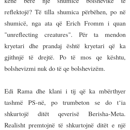
kenë bërë një shumicë bolshevike të
reflektojë? Të tilla shumica përbëhen, po në
shumicë, nga ata që Erich Fromm i quan
"unreflecting creatures". Për ta mendon
kryetari dhe prandaj është kryetari që ka
gjithnjë të drejtë. Po të mos qe kështu,
bolshevizmi nuk do të qe bolshevizëm.
Edi Rama dhe klani i tij që ka mbërthyer
tashmë PS-në, po trumbeton se do t‘ia
shkurtojë ditët qeverisë Berisha-Meta.
Realisht premtojnë të shkurtojnë ditët e një