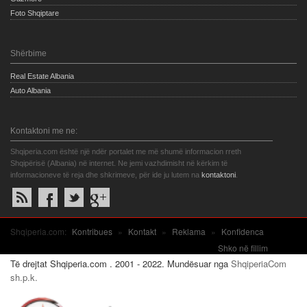
Foto Shqiptare
Shërbime
Real Estate Albania
Auto Albania
Kontaktoni me ne:
Shqiperia.com është një ndër portalet me më shumë informacion rreth
Shqipërisë (Albania) në internet. Ne jemi vazhdimisht në kërkim të
informacioneve të reja dhe shkrimeve, për ide ju lutem na
kontaktoni
.
Shqiperia.com:
Kontribues
»
Kontakt
»
Reklama
»
Konfidenca
Shko në fillim
Të drejtat Shqiperia.com . 2001 - 2022. Mundësuar nga
ShqiperiaCom
sh.p.k.