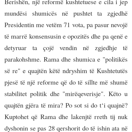
Berishën, një reformë kushtetuese e cila i jep
mundësi shumicës në pushtet ta zgjedhë
Presidentin me vetëm 71 vota, pa pasur nevojë
të marrë konsensusin e opozitës dhe pa qenë e
detyruar ta çojë vendin në zgjedhje të
parakohshme. Rama dhe shumica e "politikës
së re" e quajtën këtë ndryshim të Kushtetutës
pjesë të një reforme që do të sillte më shumë
stabilitet politik dhe "mirëqeverisje". Këto u
quajtën gjëra të mira? Po sot si do t‘i quajnë?
Kuptohet që Rama dhe lakenjtë rreth tij nuk
dyshonin se pas 28 qershorit do të ishin ata në