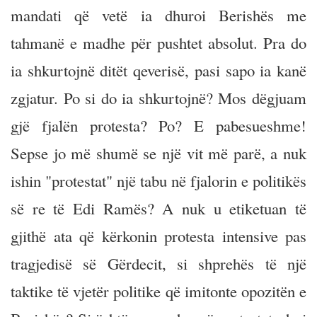
mandati që vetë ia dhuroi Berishës me
tahmanë e madhe për pushtet absolut. Pra do
ia shkurtojnë ditët qeverisë, pasi sapo ia kanë
zgjatur. Po si do ia shkurtojnë? Mos dëgjuam
gjë fjalën protesta? Po? E pabesueshme!
Sepse jo më shumë se një vit më parë, a nuk
ishin "protestat" një tabu në fjalorin e politikës
së re të Edi Ramës? A nuk u etiketuan të
gjithë ata që kërkonin protesta intensive pas
tragjedisë së Gërdecit, si shprehës të një
taktike të vjetër politike që imitonte opozitën e