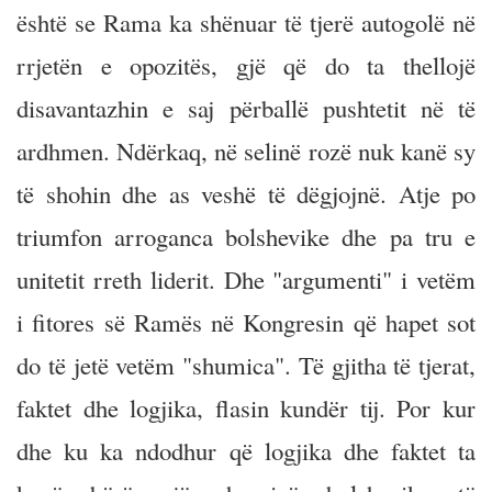
është se Rama ka shënuar të tjerë autogolë në
rrjetën e opozitës, gjë që do ta thellojë
disavantazhin e saj përballë pushtetit në të
ardhmen. Ndërkaq, në selinë rozë nuk kanë sy
të shohin dhe as veshë të dëgjojnë. Atje po
triumfon arroganca bolshevike dhe pa tru e
unitetit rreth liderit. Dhe "argumenti" i vetëm
i fitores së Ramës në Kongresin që hapet sot
do të jetë vetëm "shumica". Të gjitha të tjerat,
faktet dhe logjika, flasin kundër tij. Por kur
dhe ku ka ndodhur që logjika dhe faktet ta