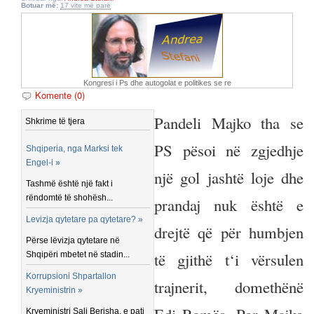
Botuar më:
17 vite më parë
Kongresi i Ps dhe autogolat e politikes se re
Komente (0)
Pandeli Majko tha se
Shkrime të tjera
PS pësoi në zgjedhje
Shqiperia, nga Marksi tek
Engel-i »
një gol jashtë loje dhe
Tashmë është një fakt i
rëndomtë të shohësh...
prandaj nuk është e
Levizja qytetare pa qytetare? »
drejtë që për humbjen
Përse lëvizja qytetare në
të gjithë t‘i vërsulen
Shqipëri mbetet në stadin...
Korrupsioni Shpartallon
trajnerit, domethënë
Kryeministrin »
Kryeministri Sali Berisha, e pati