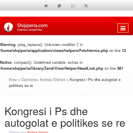
Shfaq
menun
Warning
: preg_replace(): Unknown modifier '{' in
/home/shqiperia/application/views/helpers/Fetchterms.php
on line
13
Notice
: compact(): Undefined variable: extras in
/home/shqiperia/library/Zend/View/Helper/HeadLink.php
on line
381
Kreu
»
Opinione
»
Andrea Stefani
» Kongresi i Ps dhe autogolat e
politikes se re
Kongresi i Ps dhe
autogolat e politikes se re
Shkruar nga:
Andrea Stefani