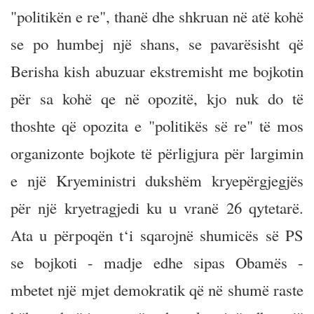
"politikën e re", thanë dhe shkruan në atë kohë
se po humbej një shans, se pavarësisht që
Berisha kish abuzuar ekstremisht me bojkotin
për sa kohë qe në opozitë, kjo nuk do të
thoshte që opozita e "politikës së re" të mos
organizonte bojkote të përligjura për largimin
e një Kryeministri dukshëm kryepërgjegjës
për një kryetragjedi ku u vranë 26 qytetarë.
Ata u përpoqën t‘i sqarojnë shumicës së PS
se bojkoti - madje edhe sipas Obamës -
mbetet një mjet demokratik që në shumë raste