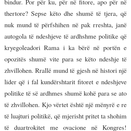
bindur. Por për ku, për në fitore, apo për në
thertore? Sepse këto dhe shumë të tjera, që
nuk mund të përfshihen në pak rreshta, janë
autogola të ndeshjeve të ardhshme politike që
kryegoleadori Rama i ka bërë në portën e
opozitës shumë vite para se këto ndeshje të
zhvillohen. Rrallë mund të gjesh në histori një
lider që i fal kundërshtarit fitoret e ndeshjeve
politike të së ardhmes shumë kohë para se ato
të zhvillohen. Kjo vërtet është një mënyrë e re
të luajturi politikë, që mjerisht pritet ta shohim
të duartrokitet me ovacione në Kongres!