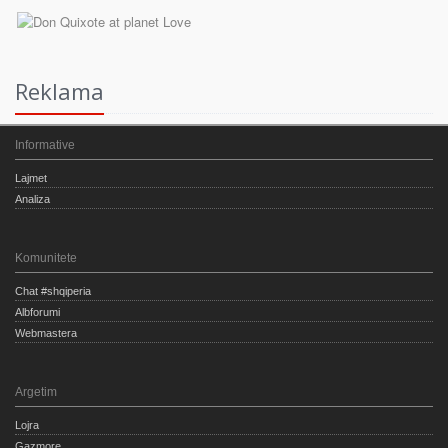
Reklama
Informative
Lajmet
Analiza
Komunitete
Chat #shqiperia
Albforumi
Webmastera
Argetim
Lojra
Gazmore