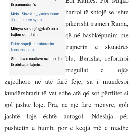
Edi Ramës. Por Majko
të pamundur t’u...
harroi të shtojë se ishte
Meta...Stazat e gjykates thone:
Ju kane bere syte »
pikërisht trajneri Rama,
Mënyra se si një gjykatë po e
që në bashkëpunim me
trajton skandalin...
Eshte shpejt te brohorasim
trajnerin e skuadrës
konsensusin »
blu, Berisha, reformoi
Shumica e mediave nxituan dje
të përhapin lajmin...
rregullat e lojës
zgjedhore në atë farë feje, sa i mundësoi
kundërshtarit të vet edhe atë që sot përflitet si
gol jashtë loje. Pra, në një farë mënyre, goli
jashtë loje është autogol. Ndeshja për
pushtetin u humb, por e keqja më e madhe