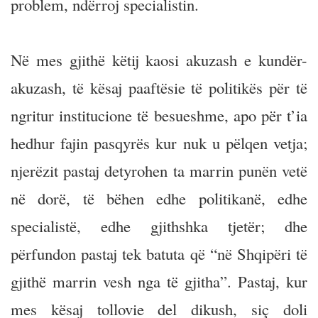
problem, ndërroj specialistin.
Në mes gjithë këtij kaosi akuzash e kundër-
akuzash, të kësaj paaftësie të politikës për të
ngritur institucione të besueshme, apo për t’ia
hedhur fajin pasqyrës kur nuk u pëlqen vetja;
njerëzit pastaj detyrohen ta marrin punën vetë
në dorë, të bëhen edhe politikanë, edhe
specialistë, edhe gjithshka tjetër; dhe
përfundon pastaj tek batuta që “në Shqipëri të
gjithë marrin vesh nga të gjitha”. Pastaj, kur
mes kësaj tollovie del dikush, siç doli