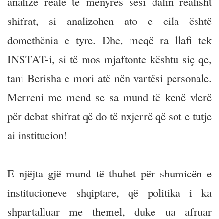
analizë reale të mënyrës sesi dalin realisht
shifrat, si analizohen ato e cila është
domethënia e tyre. Dhe, meqë ra llafi tek
INSTAT-i, si të mos mjaftonte kështu siç qe,
tani Berisha e mori atë nën vartësi personale.
Merreni me mend se sa mund të kenë vlerë
për debat shifrat që do të nxjerrë që sot e tutje
ai institucion!
E njëjta gjë mund të thuhet për shumicën e
institucioneve shqiptare, që politika i ka
shpartalluar me themel, duke ua afruar