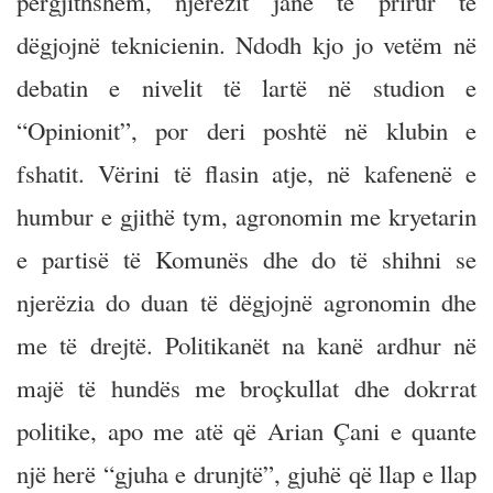
përgjithshëm, njerëzit janë të prirur të
dëgjojnë teknicienin. Ndodh kjo jo vetëm në
debatin e nivelit të lartë në studion e
“Opinionit”, por deri poshtë në klubin e
fshatit. Vërini të flasin atje, në kafenenë e
humbur e gjithë tym, agronomin me kryetarin
e partisë të Komunës dhe do të shihni se
njerëzia do duan të dëgjojnë agronomin dhe
me të drejtë. Politikanët na kanë ardhur në
majë të hundës me broçkullat dhe dokrrat
politike, apo me atë që Arian Çani e quante
një herë “gjuha e drunjtë”, gjuhë që llap e llap