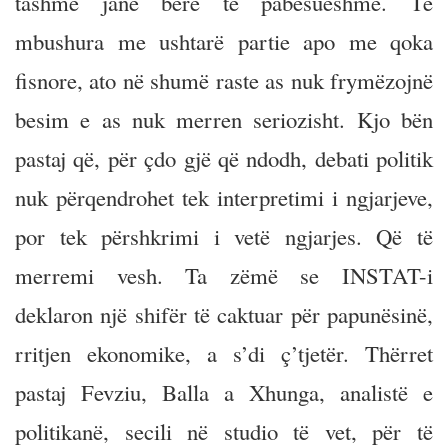
tashmë janë bërë të pabesueshme. Të
mbushura me ushtarë partie apo me qoka
fisnore, ato në shumë raste as nuk frymëzojnë
besim e as nuk merren seriozisht. Kjo bën
pastaj që, për çdo gjë që ndodh, debati politik
nuk përqendrohet tek interpretimi i ngjarjeve,
por tek përshkrimi i vetë ngjarjes. Që të
merremi vesh. Ta zëmë se INSTAT-i
deklaron një shifër të caktuar për papunësinë,
rritjen ekonomike, a s’di ç’tjetër. Thërret
pastaj Fevziu, Balla a Xhunga, analistë e
politikanë, secili në studio të vet, për të