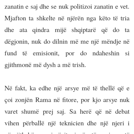
zanatin e saj dhe se nuk politizoi zanatin e vet.
Mjafton ta shkelte në njërën nga këto të tria
dhe ata qindra mijë shqiptarë që do ta
dëgjonin, nuk do dilnin më me një mëndje në
fund të emisionit, por do ndaheshin si
gjithmonë më dysh a më trish.
Në fakt, ka edhe një arsye më të thellë që e
çoi zonjën Rama në fitore, por kjo arsye nuk
varet shumë prej saj. Sa herë që në debat
vihen përballë një teknicien dhe një njeri i