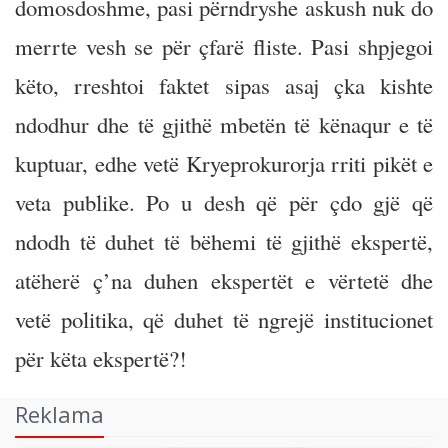
domosdoshme, pasi përndryshe askush nuk do
merrte vesh se për çfarë fliste. Pasi shpjegoi
këto, rreshtoi faktet sipas asaj çka kishte
ndodhur dhe të gjithë mbetën të kënaqur e të
kuptuar, edhe vetë Kryeprokurorja rriti pikët e
veta publike. Po u desh që për çdo gjë që
ndodh të duhet të bëhemi të gjithë ekspertë,
atëherë ç’na duhen ekspertët e vërtetë dhe
vetë politika, që duhet të ngrejë institucionet
për këta ekspertë?!
Reklama