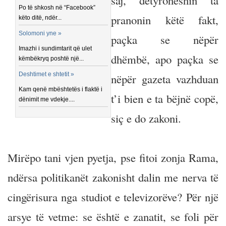
saj, detyroheshin ta
Po të shkosh në “Facebook”
pranonin këtë fakt,
këto ditë, ndër...
Solomoni yne »
paçka se nëpër
Imazhi i sundimtarit që ulet
dhëmbë, apo paçka se
këmbëkryq poshtë një...
Deshtimet e shtetit »
nëpër gazeta vazhduan
Kam qenë mbështetës i flaktë i
t’i bien e ta bëjnë copë,
dënimit me vdekje....
siç e do zakoni.
Mirëpo tani vjen pyetja, pse fitoi zonja Rama,
ndërsa politikanët zakonisht dalin me nerva të
cingërisura nga studiot e televizorëve? Për një
arsye të vetme: se është e zanatit, se foli për