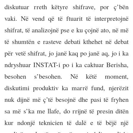
diskutuar rreth këtyre shifrave, por ç’bën
vaki. Në vend që të ftuarit të interpretojnë
shifrat, të analizojnë pse e ku çojnë ato, në më
të shumtën e rasteve debati kthehet në debat
për vetë shifrat, jo janë kaq po janë aq, jo i ka
ndryshuar INSTAT-i po i ka caktuar Berisha,
besohen s’besohen. Në këtë moment,
diskutimi produktiv ka marrë fund, njerëzit
nuk dijnë më ç’të besojnë dhe pasi të fryhen
sa më s’ka me llafe, do rrijnë të presin ditën
kur ndonjë teknicien të dalë e të bëjë një