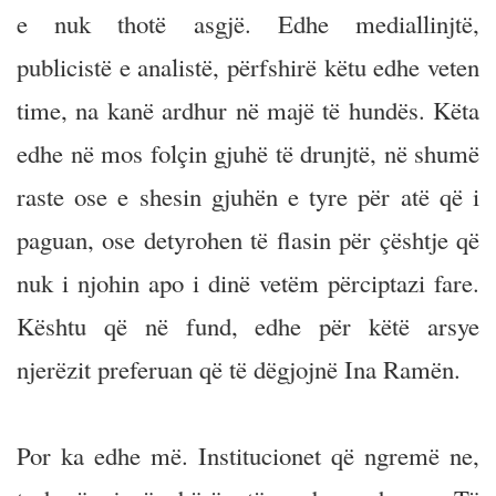
e nuk thotë asgjë. Edhe mediallinjtë,
publicistë e analistë, përfshirë këtu edhe veten
time, na kanë ardhur në majë të hundës. Këta
edhe në mos folçin gjuhë të drunjtë, në shumë
raste ose e shesin gjuhën e tyre për atë që i
paguan, ose detyrohen të flasin për çështje që
nuk i njohin apo i dinë vetëm përciptazi fare.
Kështu që në fund, edhe për këtë arsye
njerëzit preferuan që të dëgjojnë Ina Ramën.
Por ka edhe më. Institucionet që ngremë ne,