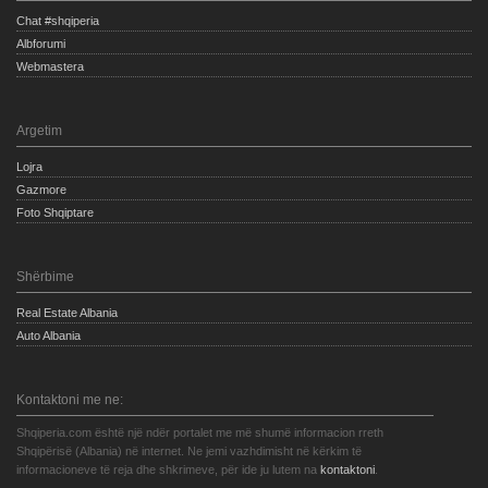
Chat #shqiperia
Albforumi
Webmastera
Argetim
Lojra
Gazmore
Foto Shqiptare
Shërbime
Real Estate Albania
Auto Albania
Kontaktoni me ne:
Shqiperia.com është një ndër portalet me më shumë informacion rreth
Shqipërisë (Albania) në internet. Ne jemi vazhdimisht në kërkim të
informacioneve të reja dhe shkrimeve, për ide ju lutem na
kontaktoni
.