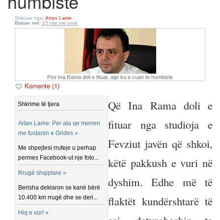
humbiste
Shkruar nga:
Artan Lame
Botuar më:
15 vite më parë
Pse Ina Rama doli e fituar, atje ku e cuan te humbiste
Komente (1)
Që Ina Rama doli e
Shkrime të tjera
fituar nga studioja e
Artan Lame: Per ata qe merren
me fustanin e Grides »
Fevziut javën që shkoi,
Me shpejtesi rrufeje u perhap
permes Facebook-ut nje foto...
këtë pakkush e vuri në
Rrugë shqiptare »
dyshim. Edhe më të
Berisha deklaron se kanë bërë
flaktët kundërshtarë të
10.400 km rrugë dhe se deri...
Hiq e vur! »