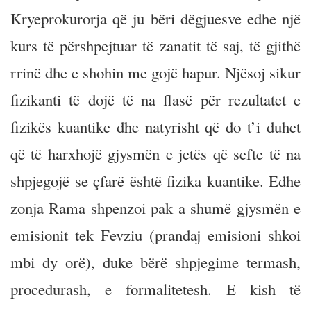
Kryeprokurorja që ju bëri dëgjuesve edhe një
kurs të përshpejtuar të zanatit të saj, të gjithë
rrinë dhe e shohin me gojë hapur. Njësoj sikur
fizikanti të dojë të na flasë për rezultatet e
fizikës kuantike dhe natyrisht që do t’i duhet
që të harxhojë gjysmën e jetës që sefte të na
shpjegojë se çfarë është fizika kuantike. Edhe
zonja Rama shpenzoi pak a shumë gjysmën e
emisionit tek Fevziu (prandaj emisioni shkoi
mbi dy orë), duke bërë shpjegime termash,
procedurash, e formalitetesh. E kish të