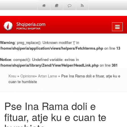
Shfaq
menun
Warning
: preg_replace(): Unknown modifier '{' in
/home/shqiperia/application/views/helpers/Fetchterms.php
on line
13
Notice
: compact(): Undefined variable: extras in
/home/shqiperia/library/Zend/View/Helper/HeadLink.php
on line
381
Kreu
»
Opinione
»
Artan Lame
» Pse Ina Rama doli e fituar, atje ku e
cuan te humbiste
Pse Ina Rama doli e
fituar, atje ku e cuan te