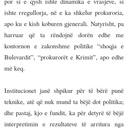
por si e qysh ishte dinamika e vrasjeve, si
ishte rregullorja, në e ka shkelur prokuroria,
apo ku e kish koburen gjenerali. Natyrisht, pa
harruar që ta rëndojnë dorën edhe me
kontornon e zakonshme politike “shoqja e
Bulevardit”, “prokurorët e Krimit”, apo edhe
më keq.
Institucionet janë shpikur për të bërë punë
teknike, atë që nuk mund ta bëjë dot politika;
dhe pastaj, kjo e fundit, ka për detyrë të bëjë
interpretimin e rezultateve të arritura nga