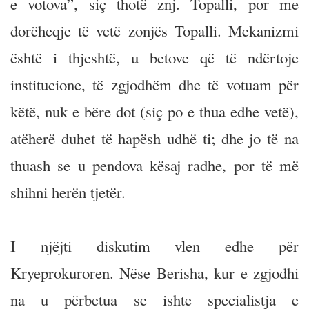
e votova”, siç thotë znj. Topalli, por me
dorëheqje të vetë zonjës Topalli. Mekanizmi
është i thjeshtë, u betove që të ndërtoje
institucione, të zgjodhëm dhe të votuam për
këtë, nuk e bëre dot (siç po e thua edhe vetë),
atëherë duhet të hapësh udhë ti; dhe jo të na
thuash se u pendova kësaj radhe, por të më
shihni herën tjetër.
I njëjti diskutim vlen edhe për
Kryeprokuroren. Nëse Berisha, kur e zgjodhi
na u përbetua se ishte specialistja e