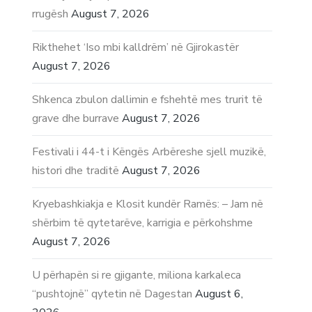
rrugësh
August 7, 2026
Rikthehet ‘Iso mbi kalldrëm’ në Gjirokastër
August 7, 2026
Shkenca zbulon dallimin e fshehtë mes trurit të
grave dhe burrave
August 7, 2026
Festivali i 44-t i Këngës Arbëreshe sjell muzikë,
histori dhe traditë
August 7, 2026
Kryebashkiakja e Klosit kundër Ramës: – Jam në
shërbim të qytetarëve, karrigia e përkohshme
August 7, 2026
U përhapën si re gjigante, miliona karkaleca
“pushtojnë” qytetin në Dagestan
August 6,