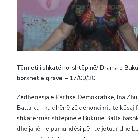
Tërmeti i shkatërroi shtëpinë/ Drama e Buku
borxhet e qirave
. – 17/09/20
Zëdhënësja e Partisë Demokratike, Ina Zhup
Balla ku i ka dhënë zë denoncimit të kësaj fa
shkatërruar shtëpinë e Bukurie Balla bash
dhe janë ne pamundësi për te jetuar dhe bo