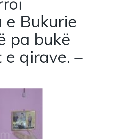
rroi
 e Bukurie
ë pa bukë
 e qirave. –