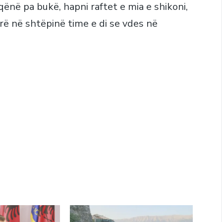
qënë pa bukë, hapni raftet e mia e shikoni,
irë në shtëpinë time e di se vdes në