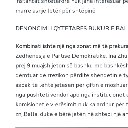
instancat shtetërore nuk janë interesuar për
marre asnje letër për shtëpinë.
DENONCIMI I QYTETARES BUKURIE BAL
Kombinati ishte një nga zonat më të prekur
Zëdhënësja e Partisë Demokratike, Ina Zhupa
prej 9 muajsh jeton së bashku me bashkësho
dëmtuar që rrezikon përditë shëndetin e ty
aspak të lehtë jetesën për çiftin e moshua
nga pushteti vendor apo nga institucionet
komisionet e vlerësimit nuk ka ardhur për 
znj.Balla, duke e bërë jetën në shtëpi një 