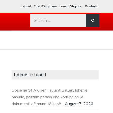
Lajmet
Chat #Shqiperia
Forumi Shqiptar
Kontakto
Search
for:
Lajmet e fundit
Dosje në SPAK për Taulant Ballën, fshehje
pasurie, pastrim parash dhe korrupsion, ja
dokumenti që mund të hapë…
August 7, 2026