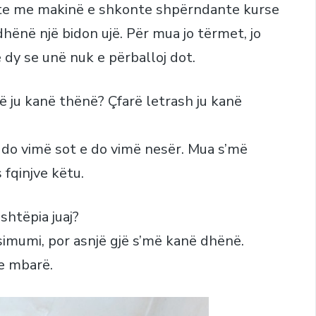
onte me makinë e shkonte shpërndante kurse
ënë një bidon ujë. Për mua jo tërmet, jo
ë dy se unë nuk e përballoj dot.
ë ju kanë thënë? Çfarë letrash ju kanë
e do vimë sot e do vimë nesër. Mua s’më
 fqinjve këtu.
shtëpia juaj?
simumi, por asnjë gjë s’më kanë dhënë.
e mbarë.