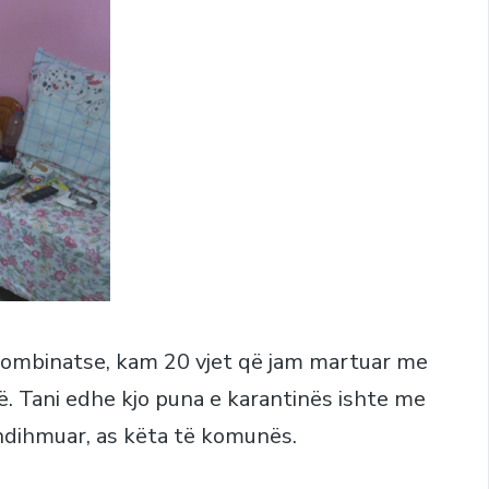
 kombinatse, kam 20 vjet që jam martuar me
rë. Tani edhe kjo puna e karantinës ishte me
dihmuar, as këta të komunës.