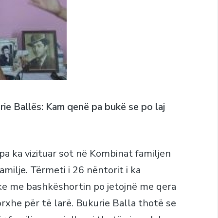
rie Ballës: Kam qenë pa bukë se po laj
a ka vizituar sot në Kombinat familjen
milje. Tërmeti i 26 nëntorit i ka
ke me bashkëshortin po jetojnë me qera
rxhe për të larë. Bukurie Balla thotë se