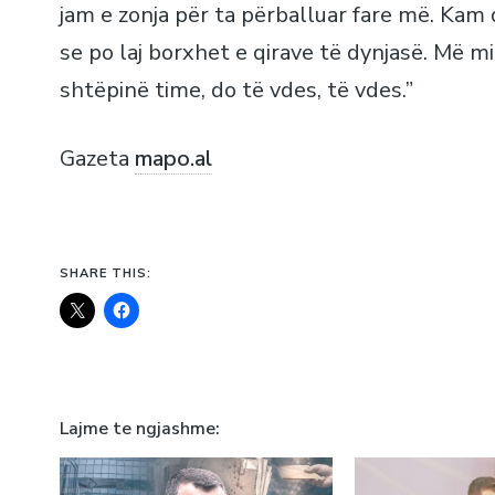
jam e zonja për ta përballuar fare më. Kam 
se po laj borxhet e qirave të dynjasë. Më m
shtëpinë time, do të vdes, të vdes.”
Gazeta
mapo.al
SHARE THIS:
Lajme te ngjashme