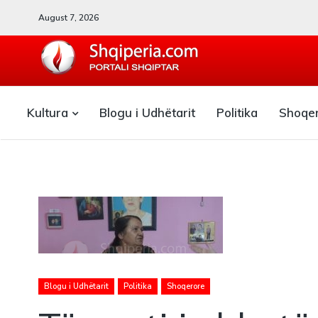
August 7, 2026
SHQIPERIA.COM
Kultura
Blogu i Udhëtarit
Politika
Shoqe
Blogu i ShqiperiaCom
Blogu i Udhëtarit
Politika
Shoqerore