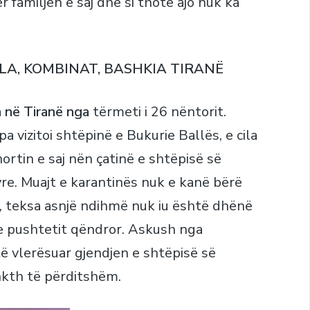
 familjen e saj dhe si thotë ajo nuk ka
LA, KOMBINAT, BASHKIA TIRANË
a në Tiranë nga
tërmeti i 26 nëntorit.
 vizitoi shtëpinë e Bukurie Ballës, e cila
rtin e saj nën çatinë e shtëpisë së
re. Muajt e karantinës nuk e kanë bërë
r, teksa asnjë ndihmë nuk iu është dhënë
 e pushtetit qëndror. Askush nga
të vlerësuar gjendjen e shtëpisë së
ankth të përditshëm.