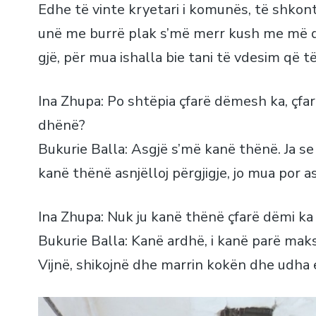
Edhe të vinte kryetari i komunës, të shk
unë me burrë plak s’më merr kush me më dh
gjë, për mua ishalla bie tani të vdesim që t
Ina Zhupa: Po shtëpia çfarë dëmesh ka, çfar
dhënë?
Bukurie Balla: Asgjë s’më kanë thënë. Ja s
kanë thënë asnjëlloj përgjigje, jo mua por as
Ina Zhupa: Nuk ju kanë thënë çfarë dëmi ka 
Bukurie Balla: Kanë ardhë, i kanë parë mak
Vijnë, shikojnë dhe marrin kokën dhe udha 