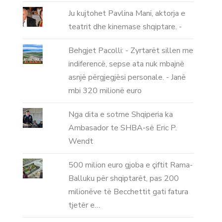
Ju kujtohet Pavlina Mani, aktorja e
teatrit dhe kinemase shqiptare. -
Behgjet Pacolli: - Zyrtarët sillen me
indiferencë, sepse ata nuk mbajnë
asnjë përgjegjësi personale. - Janë
mbi 320 milionë euro
Nga dita e sotme Shqiperia ka
Ambasador te SHBA-së Eric P.
Wendt
500 milion euro gjoba e çiftit Rama-
Balluku për shqiptarët, pas 200
milionëve të Becchettit gati fatura
tjetër e…