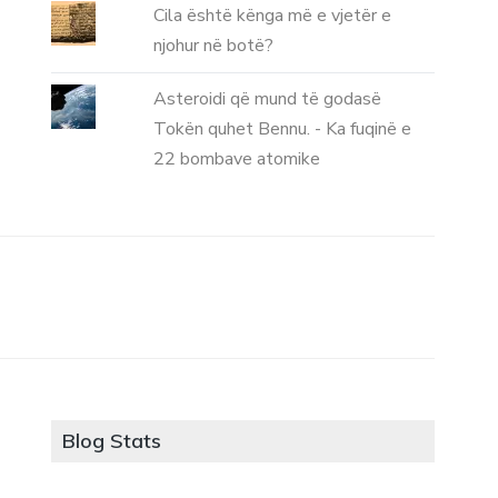
Cila është kënga më e vjetër e
njohur në botë?
Asteroidi që mund të godasë
Tokën quhet Bennu. - Ka fuqinë e
22 bombave atomike
Blog Stats