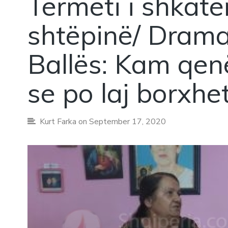
Tërmeti i shkatë
shtëpinë/ Drama
Ballës: Kam qen
se po laj borxhet
Kurt Farka
on September 17, 2020