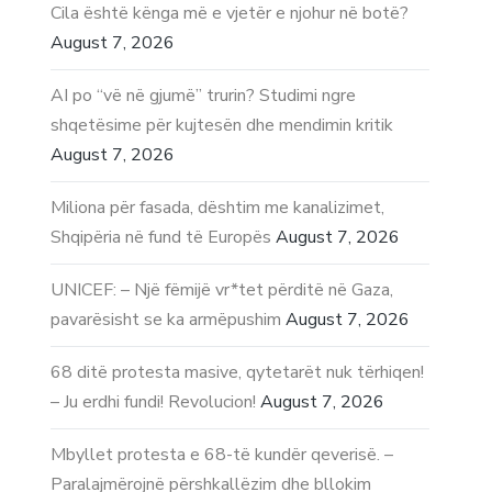
Cila është kënga më e vjetër e njohur në botë?
August 7, 2026
AI po “vë në gjumë” trurin? Studimi ngre
shqetësime për kujtesën dhe mendimin kritik
August 7, 2026
Miliona për fasada, dështim me kanalizimet,
Shqipëria në fund të Europës
August 7, 2026
UNICEF: – Një fëmijë vr*tet përditë në Gaza,
pavarësisht se ka armëpushim
August 7, 2026
68 ditë protesta masive, qytetarët nuk tërhiqen!
– Ju erdhi fundi! Revolucion!
August 7, 2026
Mbyllet protesta e 68-të kundër qeverisë. –
Paralajmërojnë përshkallëzim dhe bllokim