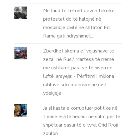
Në fund të tetorit qeveri teknike,
protestat do të kalojnë në
mosbindje civile në shtator, Edi
Rama gati ndryshimet…
Zbardhet skema e “vejushave të
zeza” në Rusi/ Martesa të rreme
me ushtarët para se të nisen në
luftë, arsyeja: - Përfitimi i miliona
rublave si kompensim në rast
vdekjeje
Ja si kasta e korruptuar politike në
Tiranë është hedhur në sulm për të
shpëtuar pasuritë e tyre, Grid Rroji
zbulon…