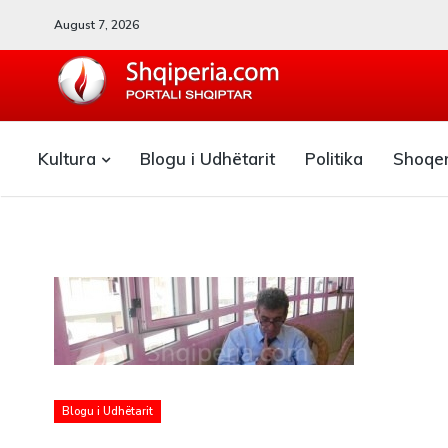
August 7, 2026
SHQIPERIA.COM
Kultura
Blogu i Udhëtarit
Politika
Shoqe
Blogu i ShqiperiaCom
Blogu i Udhëtarit