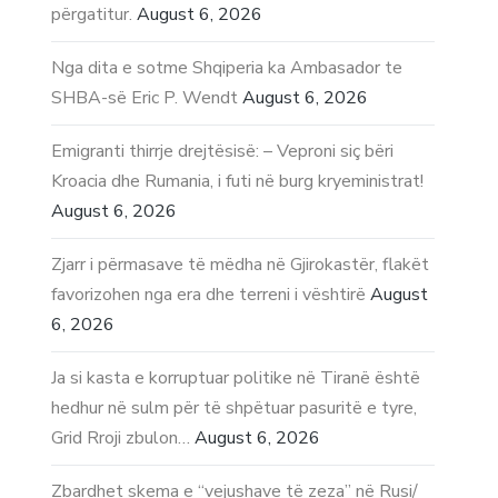
përgatitur.
August 6, 2026
Nga dita e sotme Shqiperia ka Ambasador te
SHBA-së Eric P. Wendt
August 6, 2026
Emigranti thirrje drejtësisë: – Veproni siç bëri
Kroacia dhe Rumania, i futi në burg kryeministrat!
August 6, 2026
Zjarr i përmasave të mëdha në Gjirokastër, flakët
favorizohen nga era dhe terreni i vështirë
August
6, 2026
Ja si kasta e korruptuar politike në Tiranë është
hedhur në sulm për të shpëtuar pasuritë e tyre,
Grid Rroji zbulon…
August 6, 2026
Zbardhet skema e “vejushave të zeza” në Rusi/