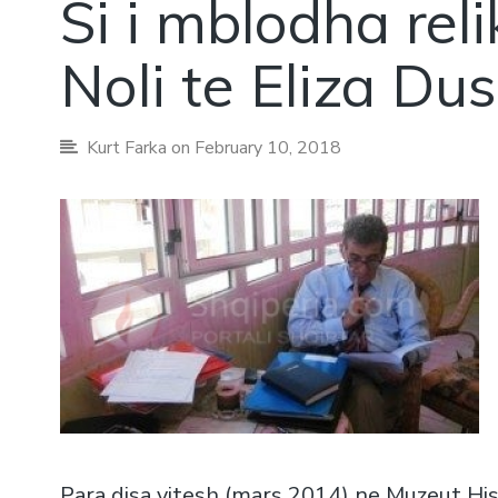
Si i mblodha rel
Noli te Eliza Dus
Kurt Farka
on February 10, 2018
Para disa vitesh (mars 2014) ne Muzeut His