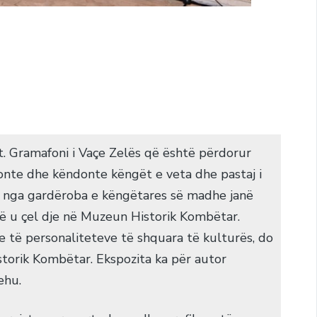
it. Gramafoni i Vaçe Zelës që është përdorur
tronte dhe këndonte këngët e veta dhe pastaj i
e nga gardëroba e këngëtares së madhe janë
 që u çel dje në Muzeun Historik Kombëtar.
te të personaliteteve të shquara të kulturës, do
torik Kombëtar. Ekspozita ka për autor
ehu.