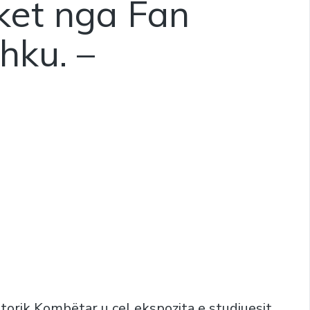
iket nga Fan
hku. –
torik Kombëtar u çel ekspozita e studiuesit,