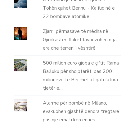
Tokën quhet Bennu. - Ka fuqinë e
22 bombave atomike
Zjarr i përmasave të mëdha në
Gjirokastër, flakët favorizohen nga
era dhe terreni i vështirë
500 milion euro gjoba e çiftit Rama-
Balluku për shqiptarët, pas 200
milionëve të Becchettit gati fatura
tjetër e…
Alarme për bombë në Milano,
evakuohen gjashtë qendra tregtare
pas një emaili kërcënues