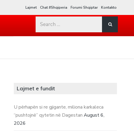
Lajmet
Chat #Shqiperia
Forumi Shqiptar
Kontakto
Search
for:
Lajmet e fundit
U përhapën si re gjigante, miliona karkaleca
“pushtojnë” qytetin në Dagestan
August 6,
2026