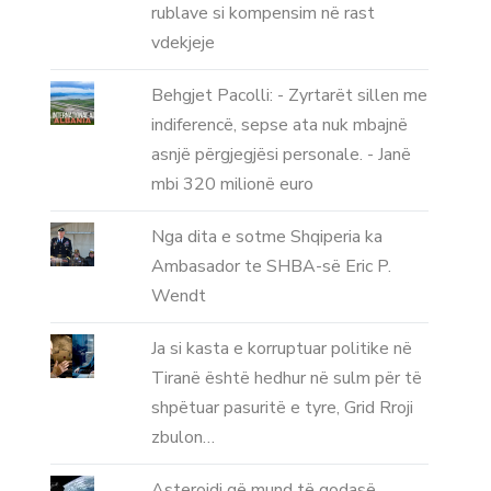
rublave si kompensim në rast
vdekjeje
Behgjet Pacolli: - Zyrtarët sillen me
indiferencë, sepse ata nuk mbajnë
asnjë përgjegjësi personale. - Janë
mbi 320 milionë euro
Nga dita e sotme Shqiperia ka
Ambasador te SHBA-së Eric P.
Wendt
Ja si kasta e korruptuar politike në
Tiranë është hedhur në sulm për të
shpëtuar pasuritë e tyre, Grid Rroji
zbulon…
Asteroidi që mund të godasë