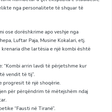
elikte nga personalitete të shquar të
mi ose dorëshkrime apo veshje nga
hepa, Luftar Paja, Musine Kokalari, etj.
e krenaria dhe lartësia e një kombi është
e: “Kombi arrin lavdi të përjetshme kur
 vendit të tij”.
e progresit të një shoqërie.
rjen për përqëndrim të mëtejshëm ndaj
ar.
etike “Fausti në Tiranë”.