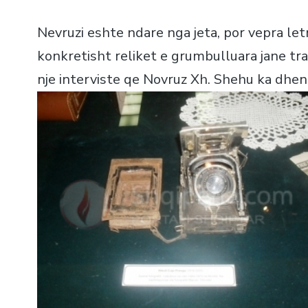
Nevruzi eshte ndare nga jeta, por vepra letr
konkretisht reliket e grumbulluara jane tra
nje interviste qe Novruz Xh. Shehu ka dhen