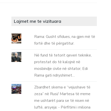
Lajmet me te vizituara
Rama: Gusht sfidues, na gjen më të
fortë dhe të përgatitur.
Në fund të tetorit qeveri teknike,
protestat do të kalojnë në
mosbindje civile në shtator, Edi
Rama gati ndryshimet…
Zbardhet skema e “vejushave të
zeza” në Rusi/ Martesa të rreme
me ushtarët para se të nisen në
luftë, arsyeja: - Përfitimi i miliona