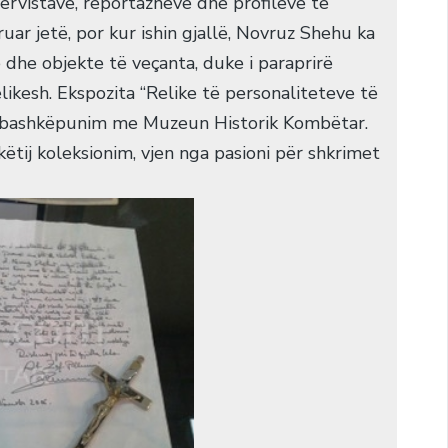
tervistave, reportazheve dhe profileve të
uar jetë, por kur ishin gjallë, Novruz Shehu ka
he objekte të veçanta, duke i paraprirë
likesh. Ekspozita “Relike të personaliteteve të
ë bashkëpunim me Muzeun Historik Kombëtar.
këtij koleksionim, vjen nga pasioni për shkrimet