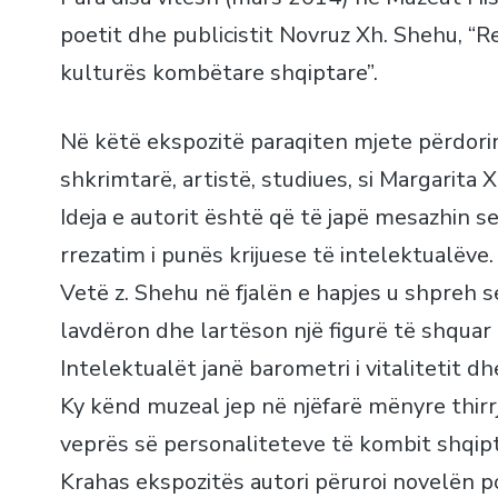
poetit dhe publicistit Novruz Xh. Shehu, “R
kulturës kombëtare shqiptare”.
Në këtë ekspozitë paraqiten mjete përdori
shkrimtarë, artistë, studiues, si Margarita X
Ideja e autorit është që të japë mesazhin s
rrezatim i punës krijuese të intelektualëve.
Vetë z. Shehu në fjalën e hapjes u shpreh s
lavdëron dhe lartëson një figurë të shquar të
Intelektualët janë barometri i vitalitetit dh
Ky kënd muzeal jep në njëfarë mënyre thir
veprës së personaliteteve të kombit shqipt
Krahas ekspozitës autori përuroi novelën po