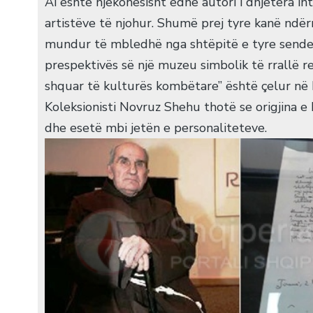
Ai është njëkohësisht edhe autori i dhjetëra in
artistëve të njohur. Shumë prej tyre kanë ndërr
mundur të mbledhë nga shtëpitë e tyre sende d
prespektivës së një muzeu simbolik të rrallë re
shquar të kulturës kombëtare” është çelur n
Koleksionisti Novruz Shehu thotë se origjina e 
dhe esetë mbi jetën e personaliteteve.