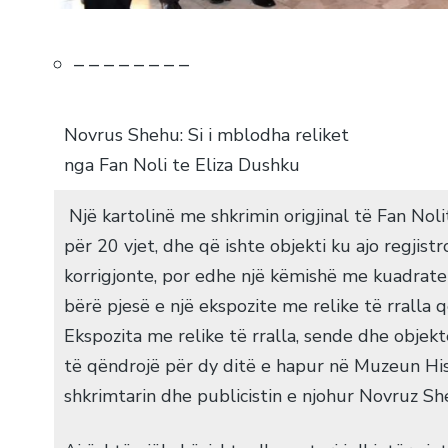
– – – – – – – –
Novrus Shehu: Si i mblodha reliket
nga Fan Noli te Eliza Dushku
Një kartolinë me shkrimin origjinal të Fan Nol
për 20 vjet, dhe që ishte objekti ku ajo regjis
korrigjonte, por edhe një këmishë me kuadrat
bërë pjesë e një ekspozite me relike të rralla
Ekspozita me relike të rralla, sende dhe objek
të qëndrojë për dy ditë e hapur në Muzeun His
shkrimtarin dhe publicistin e njohur Novruz Sh