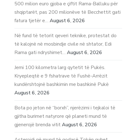
500 milion euro gjoba e çiftit Rama-Balluku për
shqiptarët, pas 200 milionëve të Becchettit gati
fatura tjetër e…
August 6, 2026
Në fund të tetorit qeveri teknike, protestat do
të kalojnë në mosbindje civile në shtator, Edi
Rama gati ndryshimet…
August 6, 2026
Jemi 100 kilometra larg qytetit të Pukës.
Kryepleqtë e 9 fshatrave të Fushë-Arrëzit
kundërshtojnë bashkimin me bashkinë Pukë
August 6, 2026
Bota po jeton në “borxh”, njerëzimi i tejkaloi të
gjitha burimet natyrore që planeti mund të
gjenerojë brenda vitit
August 6, 2026
Asteroidi që mund të godasë Tokën quhet