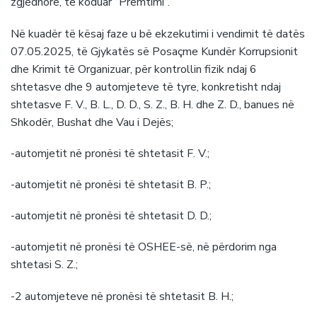
zgjedhore, të koduar “Premtimi“.
Në kuadër të kësaj faze u bë ekzekutimi i vendimit të datës
07.05.2025, të Gjykatës së Posaçme Kundër Korrupsionit
dhe Krimit të Organizuar, për kontrollin fizik ndaj 6
shtetasve dhe 9 automjeteve të tyre, konkretisht ndaj
shtetasve F. V., B. L., D. D., S. Z., B. H. dhe Z. D., banues në
Shkodër, Bushat dhe Vau i Dejës;
-automjetit në pronësi të shtetasit F. V.;
-automjetit në pronësi të shtetasit B. P.;
-automjetit në pronësi të shtetasit D. D.;
-automjetit në pronësi të OSHEE-së, në përdorim nga
shtetasi S. Z.;
-2 automjeteve në pronësi të shtetasit B. H.;