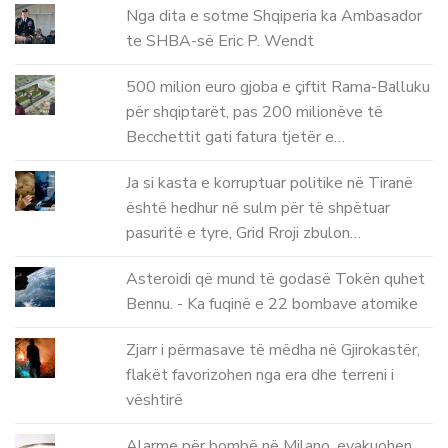
Nga dita e sotme Shqiperia ka Ambasador
te SHBA-së Eric P. Wendt
500 milion euro gjoba e çiftit Rama-Balluku
për shqiptarët, pas 200 milionëve të
Becchettit gati fatura tjetër e…
Ja si kasta e korruptuar politike në Tiranë
është hedhur në sulm për të shpëtuar
pasuritë e tyre, Grid Rroji zbulon…
Asteroidi që mund të godasë Tokën quhet
Bennu. - Ka fuqinë e 22 bombave atomike
Zjarr i përmasave të mëdha në Gjirokastër,
flakët favorizohen nga era dhe terreni i
vështirë
Alarme për bombë në Milano, evakuohen