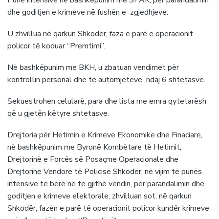
dhe goditjen e krimeve në fushën e zgjedhjeve.
U zhvillua në qarkun Shkodër, faza e parë e operacionit
policor të koduar “Premtimi”.
Në bashkëpunim me BKH, u zbatuan vendimet për
kontrollin personal dhe të automjeteve ndaj 6 shtetasve.
Sekuestrohen celularë, para dhe lista me emra qytetarësh
që u gjetën këtyre shtetasve.
Drejtoria për Hetimin e Krimeve Ekonomike dhe Finaciare,
në bashkëpunim me Byronë Kombëtare të Hetimit,
Drejtorinë e Forcës së Posaçme Operacionale dhe
Drejtorinë Vendore të Policisë Shkodër, në vijim të punës
intensive të bërë në të gjithë vendin, për parandalimin dhe
goditjen e krimeve elektorale, zhvilluan sot, në qarkun
Shkodër, fazën e parë të operacionit policor kundër krimeve