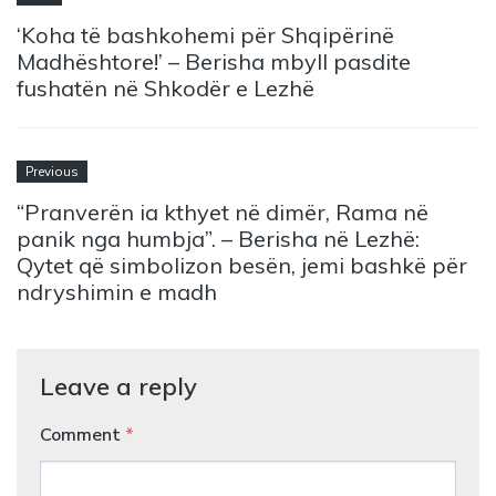
‘Koha të bashkohemi për Shqipërinë
Madhështore!’ – Berisha mbyll pasdite
fushatën në Shkodër e Lezhë
Previous
“Pranverën ia kthyet në dimër, Rama në
panik nga humbja”. – Berisha në Lezhë:
Qytet që simbolizon besën, jemi bashkë për
ndryshimin e madh
Leave a reply
Comment
*