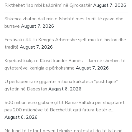
Rikthehet ‘Iso mbi kalldrëm’ në Gjirokastër
August 7, 2026
Shkenca zbulon dallimin e fshehtë mes trurit të grave dhe
burrave
August 7, 2026
Festivali i 44-t i Këngës Arbëreshe sjell muzikë, histori dhe
traditë
August 7, 2026
Kryebashkiakja e Klosit kundër Ramës: – Jam në shërbim të
qytetarëve, karrigia e përkohshme
August 7, 2026
U përhapën si re gjigante, miliona karkaleca “pushtojnë”
qytetin në Dagestan
August 6, 2026
500 milion euro gjoba e çiftit Rama-Balluku për shqiptarët,
pas 200 milionëve të Becchettit gati fatura tjetër e…
August 6, 2026
Në fund të tetorit qeveri teknike, protestat do të kalojnë