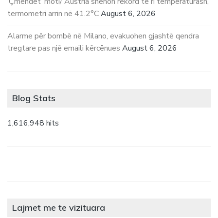
‘Çmendet’ moti/ Austria shënon rekord të ri temperaturash,
termometri arrin në 41.2°C
August 6, 2026
Alarme për bombë në Milano, evakuohen gjashtë qendra
tregtare pas një emaili kërcënues
August 6, 2026
Blog Stats
1,616,948 hits
Lajmet me te vizituara