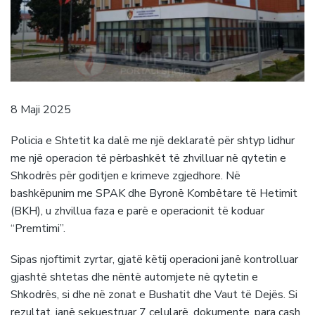
8 Maji 2025
Policia e Shtetit ka dalë me një deklaratë për shtyp lidhur
me një operacion të përbashkët të zhvilluar në qytetin e
Shkodrës për goditjen e krimeve zgjedhore. Në
bashkëpunim me SPAK dhe Byronë Kombëtare të Hetimit
(BKH), u zhvillua faza e parë e operacionit të koduar
“Premtimi”.
Sipas njoftimit zyrtar, gjatë këtij operacioni janë kontrolluar
gjashtë shtetas dhe nëntë automjete në qytetin e
Shkodrës, si dhe në zonat e Bushatit dhe Vaut të Dejës. Si
rezultat, janë sekuestruar 7 celularë, dokumente, para cash