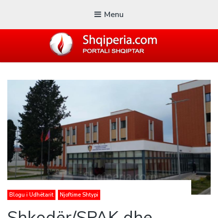
Menu
SHQIPERIA.COM
Blogu i ShqiperiaCom
Blogu i Udhëtarit
Njoftime Shtypi
Shkodër/SPAK dhe