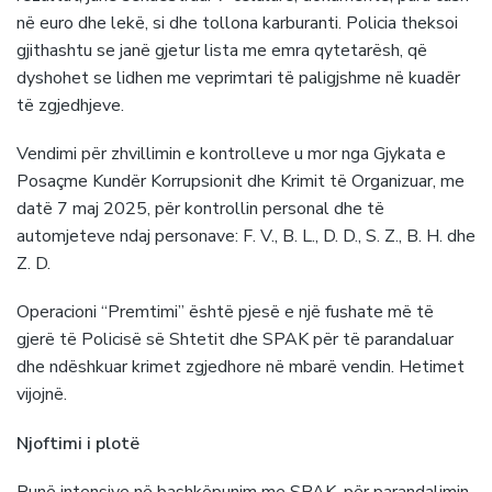
në euro dhe lekë, si dhe tollona karburanti. Policia theksoi
gjithashtu se janë gjetur lista me emra qytetarësh, që
dyshohet se lidhen me veprimtari të paligjshme në kuadër
të zgjedhjeve.
Vendimi për zhvillimin e kontrolleve u mor nga Gjykata e
Posaçme Kundër Korrupsionit dhe Krimit të Organizuar, me
datë 7 maj 2025, për kontrollin personal dhe të
automjeteve ndaj personave: F. V., B. L., D. D., S. Z., B. H. dhe
Z. D.
Operacioni “Premtimi” është pjesë e një fushate më të
gjerë të Policisë së Shtetit dhe SPAK për të parandaluar
dhe ndëshkuar krimet zgjedhore në mbarë vendin. Hetimet
vijojnë.
Njoftimi i plotë
Punë intensive në bashkëpunim me SPAK, për parandalimin