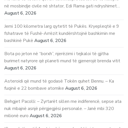
në mosbindje civile në shtator, Edi Rama gati ndryshimet…
August 6, 2026
Jemi 100 kilometra larg qytetit të Pukës. Kryepleqtë e 9
fshatrave të Fushë-Arrëzit kundërshtojnë bashkimin me
bashkinë Pukë
August 6, 2026
Bota po jeton në “borxh”, njerëzimi i tejkaloi të gjitha
burimet natyrore që planeti mund të gjenerojë brenda vitit
August 6, 2026
Asteroidi që mund të godasë Tokën quhet Bennu. – Ka
fuqinë e 22 bombave atomike
August 6, 2026
Behgjet Pacolli: – Zyrtarët sillen me indiferencë, sepse ata
nuk mbajnë asnjë përgjegjësi personale. – Janë mbi 320
milionë euro
August 6, 2026