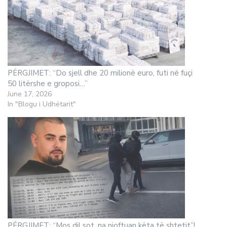
PËRGJIMET: “Do sjell dhe 20 milionë euro, futi në fuçi
50 litërshe e groposi…”
June 17, 2026
In "Blogu i Udhëtarit"
PËRGJIMET: “Mos dil sot, na njoftuan këta të shtetit”!