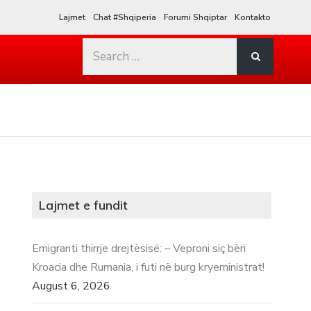
Lajmet
Chat #Shqiperia
Forumi Shqiptar
Kontakto
Search
for:
Lajmet e fundit
Emigranti thirrje drejtësisë: – Veproni siç bëri
Kroacia dhe Rumania, i futi në burg kryeministrat!
August 6, 2026