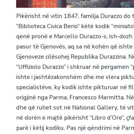
Pikërisht në vitin 1847, familja Durazzo do 
“Biblioteca Civica Berio” këtë kodik “miniato”
qenë pronë e Marcello Durazzo-s, ish-dozh 
pasur të Gjenovës, aq sa në kohën që ishte
Gjenoveze cilësohej Republika Durazzina. Në
“Uffiziolo Durazzo” i shkruar në pergamen “p
ishte i jashtëzakonshëm dhe me vlera pikt
specialistëve, ky kodik ishte pikturuar në fi
origjinë nga Parma, Francesco Marmitta. Në
dhe që ruhet sot në National Gallery, të v
në dorën e majtë pikërisht “Libro d’Ore”, çf
parë i këtij kodiku. Pas një qëndrimi në Pa