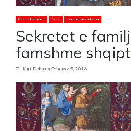
Blogu i Udhëtarit
Histori
Trashegimi Kulturore
Sekretet e famil
famshme shqipt
Kurt Farka
on February 5, 2018