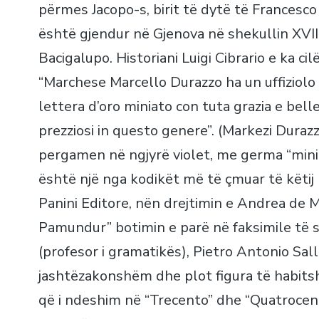
përmes Jacopo-s, birit të dytë të Francesco
është gjendur në Gjenova në shekullin XVIII,
Bacigalupo. Historiani Luigi Cibrario e ka ci
“Marchese Marcello Durazzo ha un uffiziolo
lettera d’oro miniato con tuta grazia e belle
prezziosi in questo genere”. (Markezi Durazz
pergamen në ngjyrë violet, me germa “minia
është një nga kodikët më të çmuar të këtij 
Panini Editore, nën drejtimin e Andrea de M
Pamundur” botimin e parë në faksimile të sh
(profesor i gramatikës), Pietro Antonio Sall
jashtëzakonshëm dhe plot figura të habitsh
që i ndeshim në “Trecento” dhe “Quatrocen