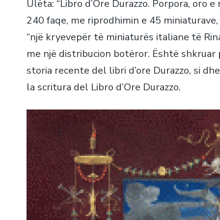
Ulëta: “Libro d’Ore Durazzo. Porpora, oro e 
240 faqe, me riprodhimin e 45 miniaturave, q
“një kryevepër të miniaturës italiane të R
me një distribucion botëror. Është shkruar
storia recente del libri d’ore Durazzo, si d
la scritura del Libro d’Ore Durazzo.