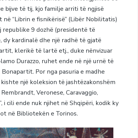
jve të tij, kjo familje arriti të ngjisë
ë “Librin e fisnikërisë” (Libër Nobilitatis)
aj republike 9 dozhë (presidentë të
 dy kardinalë dhe një radhë të gjatë
it, klerikë të lartë etj., duke nënvizuar
rolamo Durazzo, ruhet ende në një urnë të
 Bonapartit. Por nga pasuria e madhe
e kishte një koleksion të jashtëzakonshëm
ë Rembrandt, Veronese, Caravaggio,
, i cili ende nuk njihet në Shqipëri, kodik ky
t në Bibliotekën e Torinos.