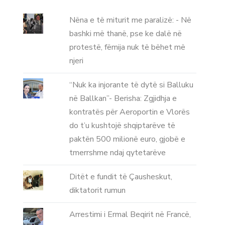
Nëna e të miturit me paralizë: - Në
bashki më thanë, pse ke dalë në
protestë, fëmija nuk të bëhet më
njeri
“Nuk ka injorante të dytë si Balluku
në Ballkan”- Berisha: Zgjidhja e
kontratës për Aeroportin e Vlorës
do t’u kushtojë shqiptarëve të
paktën 500 milionë euro, gjobë e
tmerrshme ndaj qytetarëve
Ditët e fundit të Çausheskut,
diktatorit rumun
Arrestimi i Ermal Beqirit në Francë,