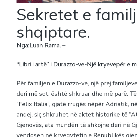
Sekretet e fami
shqiptare.
Nga:Luan Rama. –
“Libri i artë” i Durazzo-ve-Një kryevepër e mi
Për familjen e Durazzo-ve, një prej familje
deri më sot, është shkruar dhe më parë. T
“Felix Italia”, gjatë rrugës nëpër Adriatik,
andej, siç shkruhet në aktet historike të “At
Gjenovës, ata mundën të shkojnë deri në Gjen
vendosen në kryeqytetin e Republikës gjen