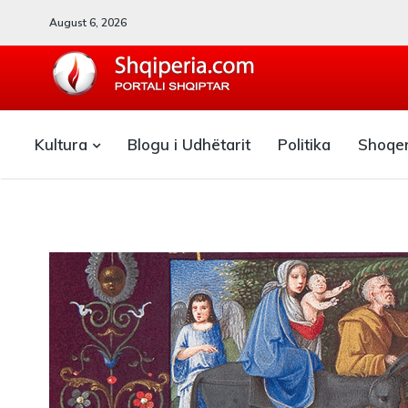
August 6, 2026
SHQIPERIA.COM
Kultura
Blogu i Udhëtarit
Politika
Shoqe
Blogu i ShqiperiaCom