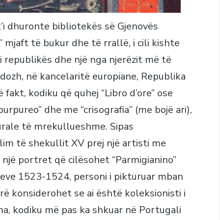
t’i dhuronte bibliotekës së Gjenovës
 mjaft të bukur dhe të rrallë, i cili kishte
i republikës dhe një nga njerëzit më të
 dozh, në kancelaritë europiane, Republika
 fakt, kodiku që quhej “Libro d’ore” ose
urpureo” dhe me “crisografia” (me bojë ari),
urale të mrekullueshme. Sipas
llim të shekullit XV prej një artisti me
 një portret që cilësohet “Parmigianino”
iteve 1523-1524, personi i pikturuar mban
arë konsiderohet se ai është koleksionisti i
rma, kodiku më pas ka shkuar në Portugali