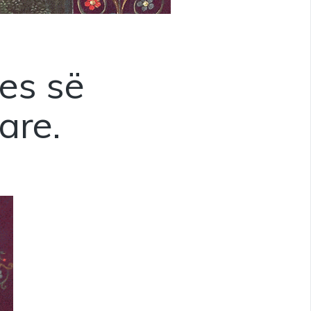
jes së
are.