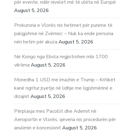
për evente, ndër nivelet më të ulëta në Europë
August 5, 2026
Prokuroria e Vlorës nis hetimet për punime të
paligjshme në Zvërnec: – Nuk ka ende persona
nën hetim për akuza
August 5, 2026
Në Kongo nga Ebola regjistrohen mbi 1700
viktima
August 5, 2026
Monedha 1 USD me imazhin e Trump – Kritikët
kanë ngritur pyetje në lidhje me ligjshmërinë e
dizajnit
August 5, 2026
Përplasja mes Pacollit dhe Ademit në
Aeroportin e Vlorës, qeveria nis procedurën për
anulimin e koncesionit
August 5, 2026