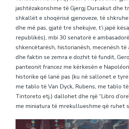
jashtëzakonshme të Gjergj Dursakut dhe tre bi
shkallët e shoqërisë gjenoveze, të shkruhet n
dhe më pas, gjatë tre shekujve, t’i japë kës
republikës), mbi 30 senatorë e ambasadorë,
shkencëtarësh, historianësh, mecenësh të art
dhe faktin se zemra e dozhit të fundit, Ge
panteonit francez me kërkesën e Napoléon
historike që lanë pas (ku në sallonet e tyr
me tablo të Van Dyck, Rubens, me tablo t
Tintoreto etj.) dallohet dhe një “Libro d’ore”
me miniatura të mrekullueshme që ruhet so