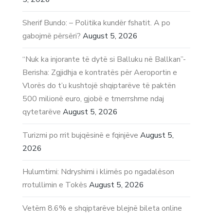
Sherif Bundo: – Politika kundër fshatit. A po
gabojmë përsëri?
August 5, 2026
“Nuk ka injorante të dytë si Balluku në Ballkan”-
Berisha: Zgjidhja e kontratës për Aeroportin e
Vlorës do t’u kushtojë shqiptarëve të paktën
500 milionë euro, gjobë e tmerrshme ndaj
qytetarëve
August 5, 2026
Turizmi po rrit bujqësinë e fqinjëve
August 5,
2026
Hulumtimi: Ndryshimi i klimës po ngadalëson
rrotullimin e Tokës
August 5, 2026
Vetëm 8.6% e shqiptarëve blejnë bileta online