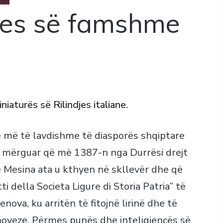
ljes së famshme
niaturës së Rilindjes italiane.
ve më të lavdishme të diasporës shqiptare
ë mërguar që më 1387-n nga Durrësi drejt
 në Mesina ata u kthyen në skllevër dhe që
ti della Societa Ligure di Storia Patria” të
ova, ku arritën të fitojnë lirinë dhe të
oveze. Përmes punës dhe inteligjencës së