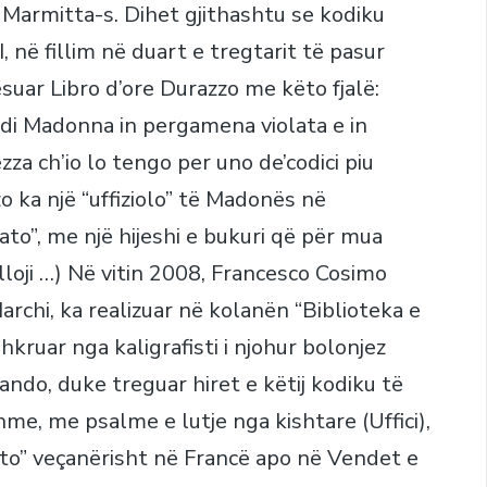
 Marmitta-s. Dihet gjithashtu se kodiku
 në fillim në duart e tregtarit të pasur
lësuar Libro d’ore Durazzo me këto fjalë:
 di Madonna in pergamena violata e in
zza ch’io lo tengo per uno de’codici piu
o ka një “uffiziolo” të Madonës në
to”, me një hijeshi e bukuri që për mua
lloji …) Në vitin 2008, Francesco Cosimo
archi, ka realizuar në kolanën “Biblioteka e
kruar nga kaligrafisti i njohur bolonjez
ando, duke treguar hiret e këtij kodiku të
me, me psalme e lutje nga kishtare (Uffici),
to” veçanërisht në Francë apo në Vendet e