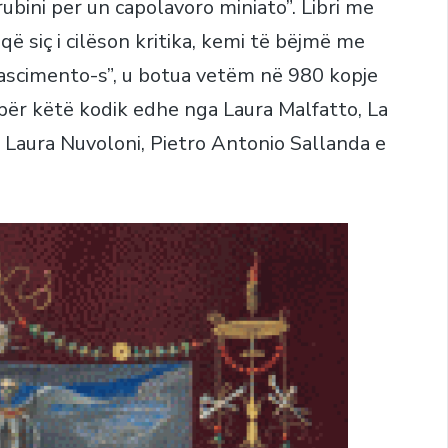
rubini per un capolavoro miniato”. Libri me
ë siç i cilëson kritika, kemi të bëjmë me
inascimento-s”, u botua vetëm në 980 kopje
 për këtë kodik edhe nga Laura Malfatto, La
he Laura Nuvoloni, Pietro Antonio Sallanda e