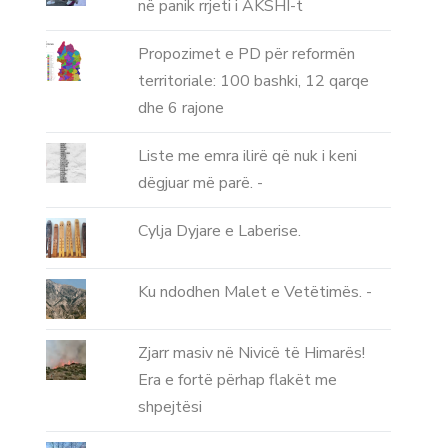
në panik rrjeti i AKSHI-t
Propozimet e PD për reformën
territoriale: 100 bashki, 12 qarqe
dhe 6 rajone
Liste me emra ilirë që nuk i keni
dëgjuar më parë. -
Cylja Dyjare e Laberise.
Ku ndodhen Malet e Vetëtimës. -
Zjarr masiv në Nivicë të Himarës!
Era e fortë përhap flakët me
shpejtësi