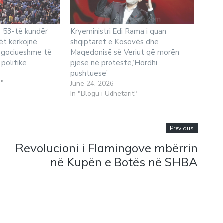
e 53-të kundër
Kryeministri Edi Rama i quan
ët kërkojnë
shqiptarët e Kosovës dhe
egociueshme të
Maqedonisë së Veriut që morën
politike
pjesë në protestë,‘Hordhi
pushtuese’
t"
June 24, 2026
In "Blogu i Udhëtarit"
Previous
Revolucioni i Flamingove mbërrin
në Kupën e Botës në SHBA