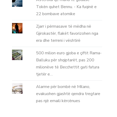
Tokën quhet Bennu. - Ka fuqinë e
22 bombave atomike
Zjarr i përmasave të mëdha në
Gjirokastër, flakët favorizohen nga
era dhe terreni i vështirë
500 milion euro gjoba e çiftit Rama-
Balluku për shqiptarët, pas 200
milionëve të Becchettit gati fatura
tjetër e…
Alarme për bombë në Milano,
evakuohen gjashtë qendra tregtare
pas një emaili kërcënues