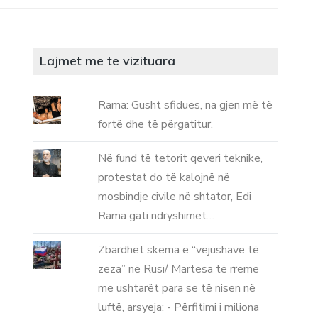
Lajmet me te vizituara
Rama: Gusht sfidues, na gjen më të
fortë dhe të përgatitur.
Në fund të tetorit qeveri teknike,
protestat do të kalojnë në
mosbindje civile në shtator, Edi
Rama gati ndryshimet…
Zbardhet skema e “vejushave të
zeza” në Rusi/ Martesa të rreme
me ushtarët para se të nisen në
luftë, arsyeja: - Përfitimi i miliona