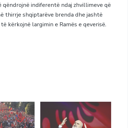
 qëndrojnë indiferentë ndaj zhvillimeve që
ë thirrje shqiptarëve brenda dhe jashtë
 të kërkojnë largimin e Ramës e qeverisë.