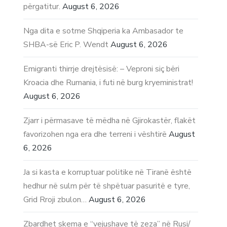
përgatitur.
August 6, 2026
Nga dita e sotme Shqiperia ka Ambasador te
SHBA-së Eric P. Wendt
August 6, 2026
Emigranti thirrje drejtësisë: – Veproni siç bëri
Kroacia dhe Rumania, i futi në burg kryeministrat!
August 6, 2026
Zjarr i përmasave të mëdha në Gjirokastër, flakët
favorizohen nga era dhe terreni i vështirë
August
6, 2026
Ja si kasta e korruptuar politike në Tiranë është
hedhur në sulm për të shpëtuar pasuritë e tyre,
Grid Rroji zbulon…
August 6, 2026
Zbardhet skema e “vejushave të zeza” në Rusi/