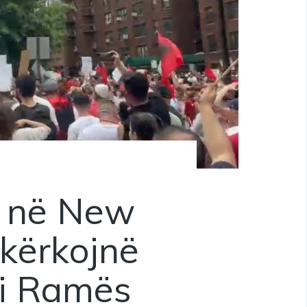
e në New
 kërkojnë
di Ramës