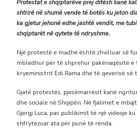
Protestat e shqiptarëve prej ditësh kanë kal
shtrirë në shumë vende të botës ku jeton di
ka gjetur jehonë edhe jashtë vendit, me tub
shqiptarët në qytete të ndryshme.
Një protestë e madhe është zhvilluar së fu
mbledhur për të shprehur pakënaqësitë e t
kryeministrit Edi Rama dhe të qeverisë së ti
Gjatë protestës, pjesëmarrësit kanë ngritu
dhe sociale në Shqipëri. Në fjalimet e mba
Gjergj Luca, pas publikimit të një videoje ku
shfrytëzuar ata për punë të rënda.