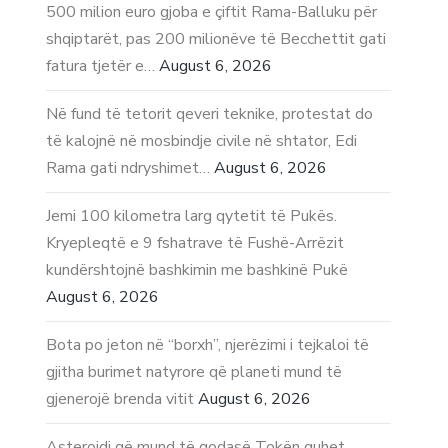
500 milion euro gjoba e çiftit Rama-Balluku për
shqiptarët, pas 200 milionëve të Becchettit gati
fatura tjetër e…
August 6, 2026
Në fund të tetorit qeveri teknike, protestat do
të kalojnë në mosbindje civile në shtator, Edi
Rama gati ndryshimet…
August 6, 2026
Jemi 100 kilometra larg qytetit të Pukës.
Kryepleqtë e 9 fshatrave të Fushë-Arrëzit
kundërshtojnë bashkimin me bashkinë Pukë
August 6, 2026
Bota po jeton në “borxh”, njerëzimi i tejkaloi të
gjitha burimet natyrore që planeti mund të
gjenerojë brenda vitit
August 6, 2026
Asteroidi që mund të godasë Tokën quhet