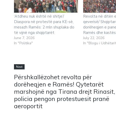
‘Atdheu nuk është në shitje’/
Revolta në ditën 
Diaspora në protestë para KE-së,
qeverisë/ Shqiptar
mesazh Ramës: 2 mln shuplaka do
dorëheqjen e pan
të vijnë nga shqiptarët
Ramës dhe kastës 
June 7, 2026
July 22, 2026
In "Politika"
In "Blogu i Udhëtari
Next
Përshkallëzohet revolta për
dorëheqjen e Ramës! Qytetarët
marshojnë nga Tirana drejt Rinasit,
policia pengon protestuesit pranë
aeroportit