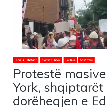
Blogu i Udhëtarit
Njoftime Shtypi
Politika
Shoqerore
Protestë masiv
York, shqiptarët
dorëheqjen e E