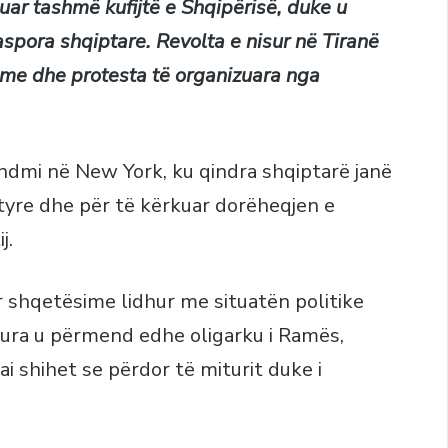
uar tashmë kufijtë e Shqipërisë, duke u
aspora shqiptare. Revolta e nisur në Tiranë
ime dhe protesta të organizuara nga
ndmi në New York, ku qindra shqiptarë janë
yre dhe për të kërkuar dorëheqjen e
j.
r shqetësime lidhur me situatën politike
jtura u përmend edhe oligarku i Ramës,
 ai shihet se përdor të miturit duke i