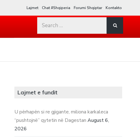
Lajmet
Chat #Shqiperia
Forumi Shqiptar
Kontakto
Search
for:
Lajmet e fundit
U përhapën si re gjigante, miliona karkaleca
“pushtojnë” qytetin në Dagestan
August 6,
2026