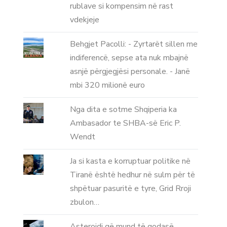
rublave si kompensim në rast
vdekjeje
Behgjet Pacolli: - Zyrtarët sillen me
indiferencë, sepse ata nuk mbajnë
asnjë përgjegjësi personale. - Janë
mbi 320 milionë euro
Nga dita e sotme Shqiperia ka
Ambasador te SHBA-së Eric P.
Wendt
Ja si kasta e korruptuar politike në
Tiranë është hedhur në sulm për të
shpëtuar pasuritë e tyre, Grid Rroji
zbulon…
Asteroidi që mund të godasë