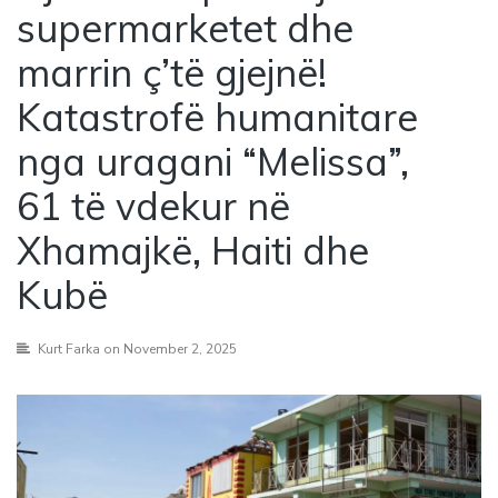
supermarketet dhe
marrin ç’të gjejnë!
Katastrofë humanitare
nga uragani “Melissa”,
61 të vdekur në
Xhamajkë, Haiti dhe
Kubë
Kurt Farka
on November 2, 2025