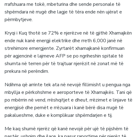
rrafshuara me tokë, mbeturina dhe sende personale të
shpërndara në rrugë dhe lagje të tëra ende nën ujërat e
përmbytjeve.
Kryqi i Kuq thotë se 72% e njerëzve në të gjithë Xhamajkën
ende nuk kanë energji elektrike dhe rreth 6,000 janë në
strehimore emergjente. Zyrtarët xhamajkanë konfirmuan
për agjencinë e lajmeve AFP se po ngriheshin spitale të
shumta në terren për të trajtuar njerëzit në zonat më të
prekura në perëndim.
Ndihma që arrinte tek ata në nevojë fillimisht u pengua nga
mbyllja e përkohshme e aeroporteve të Xhamajkës. Tani që
po mbërrin në vend, rrëshqitjet e dheut, rrëzimet e linjave të
energjisë dhe pemët e rrëzuara i kanë bërë disa rrugë të
pakalueshme, duke e komplikuar shpërndarjen e tij.
Me kaq shumë njerëz që kanë nevojë për ujë të pijshëm të
pastër, ushqim dhe ilaçe, ka pasur raportime për njerëz të