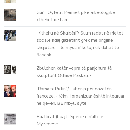
Guri i Qytetit Permet pike arkeologjike
kthehet ne han
“Kthehu në Shqipëri”/ Sulm racist në rrjetet
sociale ndaj gazetarit grek me origjinë
shqiptare: - Je mysafir këtu, nuk duhet të
flasësh
Zbulohen katër vepra të panjohura të
skulptorit Odhise Paskali. -
'Rama si Putini'/ Lubonja për gazetën
franceze: - Krimi i organizuar është integruar
në qeveri, BE mbyll sytë
Buallicat (buajt) Specie e rralle e
Myzeqese. -