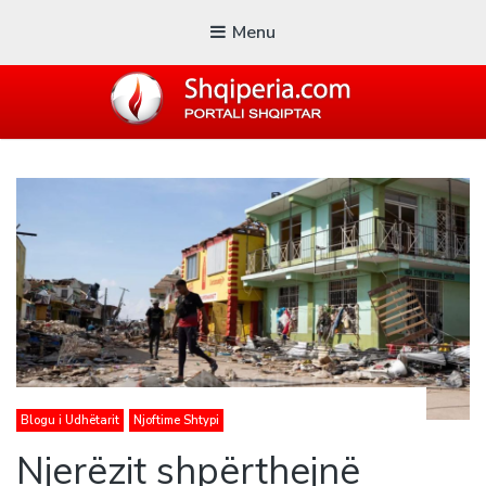
Menu
SHQIPERIA.COM
Blogu i ShqiperiaCom
Blogu i Udhëtarit
Njoftime Shtypi
Njerëzit shpërthejnë