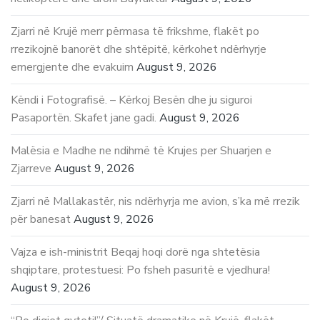
Zjarri në Krujë merr përmasa të frikshme, flakët po
rrezikojnë banorët dhe shtëpitë, kërkohet ndërhyrje
emergjente dhe evakuim
August 9, 2026
Këndi i Fotografisë. – Kërkoj Besën dhe ju siguroi
Pasaportën. Skafet jane gadi.
August 9, 2026
Malësia e Madhe ne ndihmë të Krujes per Shuarjen e
Zjarreve
August 9, 2026
Zjarri në Mallakastër, nis ndërhyrja me avion, s’ka më rrezik
për banesat
August 9, 2026
Vajza e ish-ministrit Beqaj hoqi dorë nga shtetësia
shqiptare, protestuesi: Po fsheh pasuritë e vjedhura!
August 9, 2026