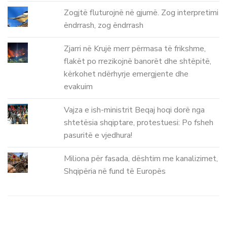
Zogjtë fluturojnë në gjumë. Zog interpretimi
ëndrrash, zog ëndrrash
Zjarri në Krujë merr përmasa të frikshme,
flakët po rrezikojnë banorët dhe shtëpitë,
kërkohet ndërhyrje emergjente dhe
evakuim
Vajza e ish-ministrit Beqaj hoqi dorë nga
shtetësia shqiptare, protestuesi: Po fsheh
pasuritë e vjedhura!
Miliona për fasada, dështim me kanalizimet,
Shqipëria në fund të Europës