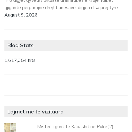
“Po digjet qyteti!”/ Situatë dramatike në Krujë, flakët
gjigante përparojnë drejt banesave, digjen disa prej tyre
August 9, 2026
Blog Stats
1,617,354 hits
Lajmet me te vizituara
Misteri i gurit te Kabashit ne Puke(!?)