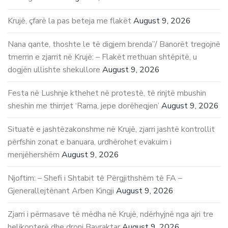
Krujë, çfarë la pas beteja me flakët
August 9, 2026
Nana qante, thoshte le të digjem brenda”/ Banorët tregojnë
tmerrin e zjarrit në Krujë: – Flakët rrethuan shtëpitë, u
dogjën ullishte shekullore
August 9, 2026
Festa në Lushnje kthehet në protestë, të rinjtë mbushin
sheshin me thirrjet ‘Rama, jepe dorëheqjen’
August 9, 2026
Situatë e jashtëzakonshme në Krujë, zjarri jashtë kontrollit
përfshin zonat e banuara, urdhërohet evakuim i
menjëhershëm
August 9, 2026
Njoftim: – Shefi i Shtabit të Përgjithshëm të FA –
Gjenerallejtënant Arben Kingji
August 9, 2026
Zjarri i përmasave të mëdha në Krujë, ndërhyjnë nga ajri tre
helikopterë dhe droni Bayraktar
August 9, 2026