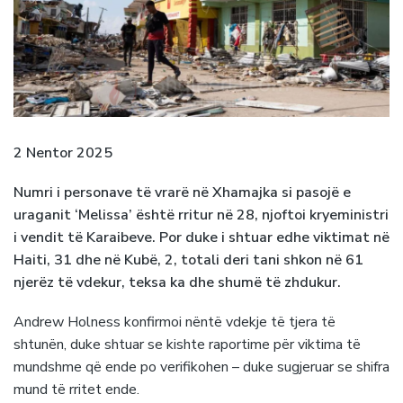
2 Nentor 2025
Numri i personave të vrarë në Xhamajka si pasojë e
uraganit ‘Melissa’ është rritur në 28, njoftoi kryeministri
i vendit të Karaibeve. Por duke i shtuar edhe viktimat në
Haiti, 31 dhe në Kubë, 2, totali deri tani shkon në 61
njerëz të vdekur, teksa ka dhe shumë të zhdukur.
Andrew Holness konfirmoi nëntë vdekje të tjera të
shtunën, duke shtuar se kishte raportime për viktima të
mundshme që ende po verifikohen – duke sugjeruar se shifra
mund të rritet ende.