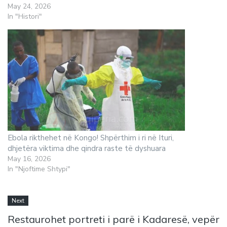
May 24, 2026
In "Histori"
Ebola rikthehet në Kongo! Shpërthim i ri në Ituri,
dhjetëra viktima dhe qindra raste të dyshuara
May 16, 2026
In "Njoftime Shtypi"
Next
Restaurohet portreti i parë i Kadaresë, vepër