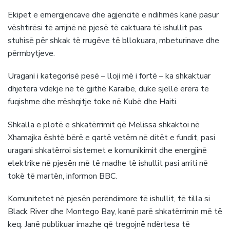
Ekipet e emergjencave dhe agjencitë e ndihmës kanë pasur
vështirësi të arrijnë në pjesë të caktuara të ishullit pas
stuhisë për shkak të rrugëve të bllokuara, mbeturinave dhe
përmbytjeve.
Uragani i kategorisë pesë – lloji më i fortë – ka shkaktuar
dhjetëra vdekje në të gjithë Karaibe, duke sjellë erëra të
fuqishme dhe rrëshqitje toke në Kubë dhe Haiti.
Shkalla e plotë e shkatërrimit që Melissa shkaktoi në
Xhamajka është bërë e qartë vetëm në ditët e fundit, pasi
uragani shkatërroi sistemet e komunikimit dhe energjinë
elektrike në pjesën më të madhe të ishullit pasi arriti në
tokë të martën, informon BBC.
Komunitetet në pjesën perëndimore të ishullit, të tilla si
Black River dhe Montego Bay, kanë parë shkatërrimin më të
keq. Janë publikuar imazhe që tregojnë ndërtesa të