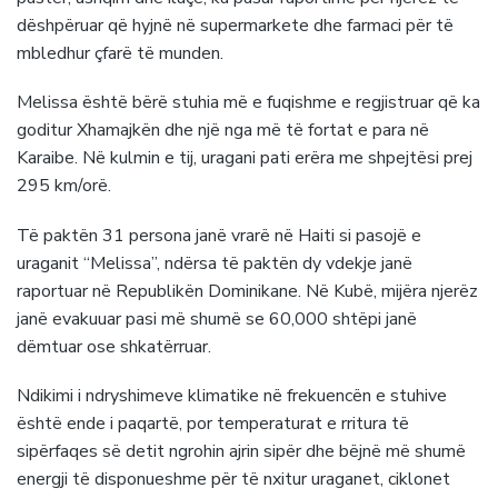
dëshpëruar që hyjnë në supermarkete dhe farmaci për të
mbledhur çfarë të munden.
Melissa është bërë stuhia më e fuqishme e regjistruar që ka
goditur Xhamajkën dhe një nga më të fortat e para në
Karaibe. Në kulmin e tij, uragani pati erëra me shpejtësi prej
295 km/orë.
Të paktën 31 persona janë vrarë në Haiti si pasojë e
uraganit “Melissa”, ndërsa të paktën dy vdekje janë
raportuar në Republikën Dominikane. Në Kubë, mijëra njerëz
janë evakuuar pasi më shumë se 60,000 shtëpi janë
dëmtuar ose shkatërruar.
Ndikimi i ndryshimeve klimatike në frekuencën e stuhive
është ende i paqartë, por temperaturat e rritura të
sipërfaqes së detit ngrohin ajrin sipër dhe bëjnë më shumë
energji të disponueshme për të nxitur uraganet, ciklonet