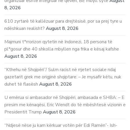
organizuar është integruar në qeveri, BE mbyll sytë
August
8, 2026
610 zyrtarë të kallëzuar para drejtësisë, por sa prej tyre u
ndëshkuan realisht?
August 8, 2026
Majmuni t*rrorizon qytetin në Indonezi, 18 persona të
pl*gosur dhe 40 shkolla mbyllen nga frika e kësaj kafshe
August 8, 2026
“Kthehu në Shqipëri”/ Sulm racist në rrjetet sociale ndaj
gazetarit grek me origjinë shqiptare: – Je mysafir këtu, nuk
duhet të flasësh
August 8, 2026
U emërua si ambasador në Shqipëri, ambasada e SHBA: – E
presim me kënaqësi, Eric Wendt do të mbështesë vizionin e
Presidentit Trump
August 8, 2026
“Ndjesë nëse ju kam kërkuar votën për Edi Ramën”- Ish-