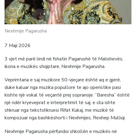
Nexhmije Pagarusha
7 Maji 2026
3 vjet më parë lindi në fshatin Pagarushë të Malishevës,
ikona e muzikës shqiptare, Nexhmije Pagarusha.
Veprimtaria e saj muzikore 50-vjeçare është aq e gjerë,
duke kaluar nga muzika popullore te ajo operistike pasi
kishte një vokal të veçantë prej sopranoje. ”Baresha” është
një ndër kryeveprat e interpretimit të saj, e cila ishte
shkruar nga tekstshkruesi Rifat Kukaj, me muzikë të
kompozuar nga bashkëshorti i Nexhmijes, Rexhep Mulliqi.
Nexhmije Pagarusha përfundoi shkollën e muzikës në