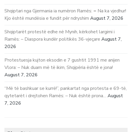
Shqiptari nga Gjermania ia numëron Ramës: = Na ka vjedhur!
Kjo është mundësia e fundit për ndryshim
August 7, 2026
Shqiptarët protestë edhe në Mynih, kërkohet largimi i
Ramës: – Diaspora kundër politikës 36-vjeçare
August 7,
2026
Protestuesja kujton eksodin e 7 gushtit 1991 me anijen
Vlora: – Nuk duam më të ikim, Shqipëria është e jona!
August 7, 2026
“Më të bashkuar se kurrë!”, pankartat nga protesta e 69-të,
qytetarët i drejtohen Ramës: – Nuk është prona…
August
7, 2026