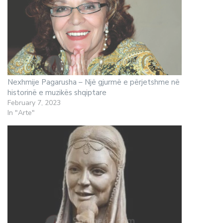
Nexhmije Pagarusha – Një gjurmë e përjetshme në
historinë e muzikës shqiptare
February 7, 2023
In "Arte"