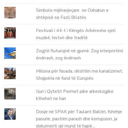
Simbole mijëravjeçare ne Oxhakun e
shtëpisë se Fazli Bllatës
Festivali i 44-t i Këngës Arbëreshe sjell
muzikë, histori dhe traditë
Zogjtë fluturojnë në gjumë. Zog interpretimi
ëndrrash, zog ëndrrash
Miliona për fasada, dështim me kanalizimet,
Shqipëria në fund të Europës
Guri i Qytetit Permet pike arkeologjike
kthehet ne han
Dosje në SPAK për Taulant Ballën, fshehje
pasurie, pastrim parash dhe korrupsion, ja
dokumenti që mund të hapë…