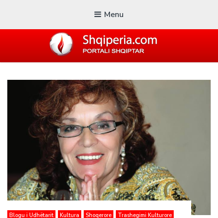
Menu
SHQIPERIA.COM
Blogu i ShqiperiaCom
Blogu i Udhëtarit
Kultura
Shoqerore
Trashegimi Kulturore