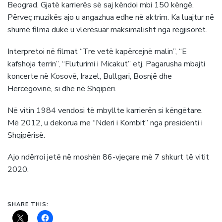
Beograd. Gjatë karrierës së saj këndoi mbi 150 këngë.
Përveç muzikës ajo u angazhua edhe në aktrim. Ka luajtur në
shumë filma duke u vlerësuar maksimalisht nga regjisorët.
Interpretoi në filmat “Tre vetë kapërcejnë malin”, “E
kafshoja terrin”, “Fluturimi i Micakut” etj. Pagarusha mbajti
koncerte në Kosovë, Irazel, Bullgari, Bosnjë dhe
Hercegovinë, si dhe në Shqipëri.
Në vitin 1984 vendosi të mbyllte karrierën si këngëtare.
Më 2012, u dekorua me “Nderi i Kombit” nga presidenti i
Shqipërisë.
Ajo ndërroi jetë në moshën 86-vjeçare më 7 shkurt të vitit
2020.
SHARE THIS: