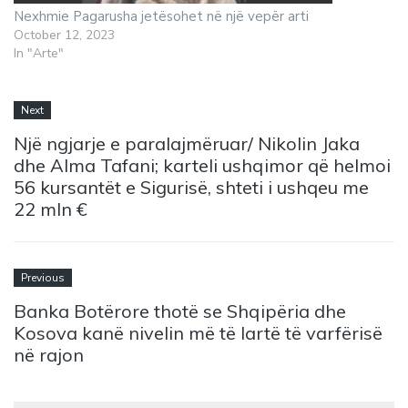
Nexhmie Pagarusha jetësohet në një vepër arti
October 12, 2023
In "Arte"
Next
Një ngjarje e paralajmëruar/ Nikolin Jaka
dhe Alma Tafani; karteli ushqimor që helmoi
56 kursantët e Sigurisë, shteti i ushqeu me
22 mln €
Previous
Banka Botërore thotë se Shqipëria dhe
Kosova kanë nivelin më të lartë të varfërisë
në rajon