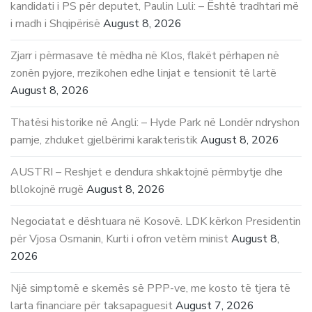
kandidati i PS për deputet, Paulin Luli: – Është tradhtari më
i madh i Shqipërisë
August 8, 2026
Zjarr i përmasave të mëdha në Klos, flakët përhapen në
zonën pyjore, rrezikohen edhe linjat e tensionit të lartë
August 8, 2026
Thatësi historike në Angli: – Hyde Park në Londër ndryshon
pamje, zhduket gjelbërimi karakteristik
August 8, 2026
AUSTRI – Reshjet e dendura shkaktojnë përmbytje dhe
bllokojnë rrugë
August 8, 2026
Negociatat e dështuara në Kosovë. LDK kërkon Presidentin
për Vjosa Osmanin, Kurti i ofron vetëm minist
August 8,
2026
Një simptomë e skemës së PPP-ve, me kosto të tjera të
larta financiare për taksapaguesit
August 7, 2026