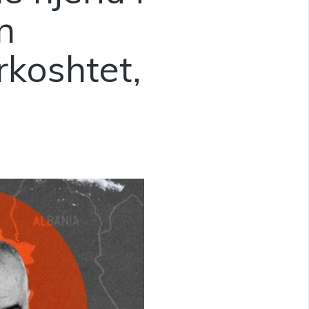
n
rkoshtet,