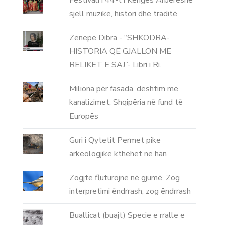
Festivali i 44-t i Këngës Arbëreshe
sjell muzikë, histori dhe traditë
Zenepe Dibra - “SHKODRA-
HISTORIA QË GJALLON ME
RELIKET E SAJ”- Libri i Ri.
Miliona për fasada, dështim me
kanalizimet, Shqipëria në fund të
Europës
Guri i Qytetit Permet pike
arkeologjike kthehet ne han
Zogjtë fluturojnë në gjumë. Zog
interpretimi ëndrrash, zog ëndrrash
Buallicat (buajt) Specie e rralle e