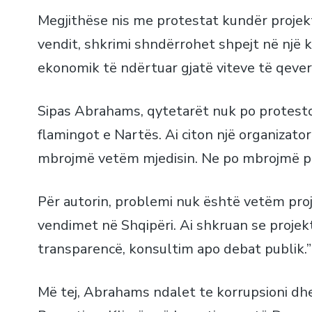
Megjithëse nis me protestat kundër projek
vendit, shkrimi shndërrohet shpejt në një kr
ekonomik të ndërtuar gjatë viteve të qever
Sipas Abrahams, qytetarët nuk po protesto
flamingot e Nartës. Ai citon një organizato
mbrojmë vetëm mjedisin. Ne po mbrojmë pr
Për autorin, problemi nuk është vetëm proj
vendimet në Shqipëri. Ai shkruan se projekt
transparencë, konsultim apo debat publik.”
Më tej, Abrahams ndalet te korrupsioni dh