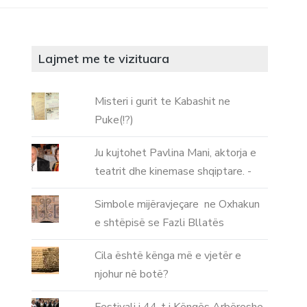
Lajmet me te vizituara
Misteri i gurit te Kabashit ne
Puke(!?)
Ju kujtohet Pavlina Mani, aktorja e
teatrit dhe kinemase shqiptare. -
Simbole mijëravjeçare ne Oxhakun
e shtëpisë se Fazli Bllatës
Cila është kënga më e vjetër e
njohur në botë?