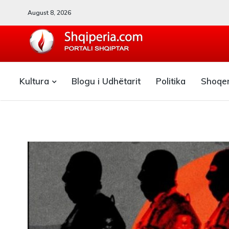
August 8, 2026
SHQIPERIA.COM
Kultura
Blogu i Udhëtarit
Politika
Shoqe
Blogu i ShqiperiaCom