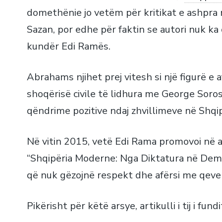
domethënie jo vetëm për kritikat e ashpra 
Sazan, por edhe për faktin se autori nuk ka
kundër Edi Ramës.
Abrahams njihet prej vitesh si një figurë 
shoqërisë civile të lidhura me George Soro
qëndrime pozitive ndaj zhvillimeve në Shqip
Në vitin 2015, vetë Edi Rama promovoi në am
“Shqipëria Moderne: Nga Diktatura në Demok
që nuk gëzojnë respekt dhe afërsi me qever
Pikërisht për këtë arsye, artikulli i tij i fu