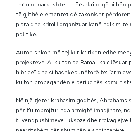
termin “narkoshtet”, përshkrimi që ai bën
të gjithë elementët që zakonisht përdoren 
pista dhe krimi i organizuar kanë ndikim t
politike.
Autori shkon më tej kur kritikon edhe mën
projekteve. Ai kujton se Rama i ka cilësuar p
hibride” dhe si bashkëpunëtorë të: “armiqve t
kujton propagandën e periudhës komuniste
Në një tjetër krahasim goditës, Abrahams
për t’u mbrojtur nga armiqtë imagjinarë, n
i: “vendpushimeve luksoze dhe rrokaqiejve t
paarritshëm për shumicën e shqiptarëve.