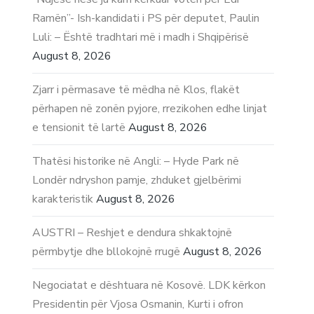
Ramën”- Ish-kandidati i PS për deputet, Paulin
Luli: – Është tradhtari më i madh i Shqipërisë
August 8, 2026
Zjarr i përmasave të mëdha në Klos, flakët
përhapen në zonën pyjore, rrezikohen edhe linjat
e tensionit të lartë
August 8, 2026
Thatësi historike në Angli: – Hyde Park në
Londër ndryshon pamje, zhduket gjelbërimi
karakteristik
August 8, 2026
AUSTRI – Reshjet e dendura shkaktojnë
përmbytje dhe bllokojnë rrugë
August 8, 2026
Negociatat e dështuara në Kosovë. LDK kërkon
Presidentin për Vjosa Osmanin, Kurti i ofron