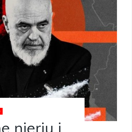
e
 njeriu i