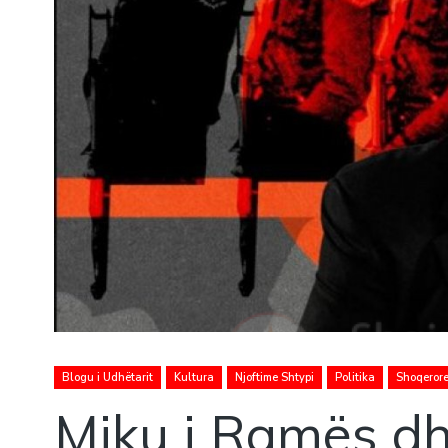
Blogu i Udhëtarit
Kultura
Njoftime Shtypi
Politika
Shoqeror
Miku i Ramës dhe