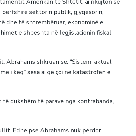
amentit Amerikan të Shtetit, ai rikujton se
 përfshirë sektorin publik, gjyqësorin,
jtë dhe të shtrembëruar, ekonominë e
himet e shpeshta në legjislacionin fiskal
lit, Abrahams shkruan se: “Sistemi aktual
ë i keq” sesa ai që çoi në katastrofën e
ksit të dukshëm të parave nga kontrabanda,
kullit. Edhe pse Abrahams nuk përdor