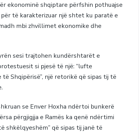
 për ekonominë shqiptare përfshin pothuajse
për të karakterizuar një shtet ku paratë e
ë madh mbi zhvillimet ekonomike dhe
yrën sesi trajtohen kundërshtarët e
rotestuesit si pjesë të një: “lufte
ë Shqipërisë”, një retorikë që sipas tij të
.
 shkruan se Enver Hoxha ndërtoi bunkerë
dërsa përgjigjja e Ramës ka qenë ndërtimi
ë shkëlqyeshëm” që sipas tij janë të