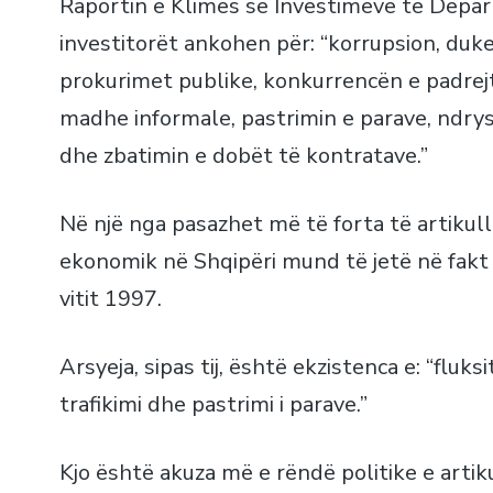
Raportin e Klimës së Investimeve të Depart
investitorët ankohen për: “korrupsion, duke
prokurimet publike, konkurrencën e padre
madhe informale, pastrimin e parave, ndrys
dhe zbatimin e dobët të kontratave.”
Në një nga pasazhet më të forta të artikul
ekonomik në Shqipëri mund të jetë në fakt m
vitit 1997.
Arsyeja, sipas tij, është ekzistenca e: “flu
trafikimi dhe pastrimi i parave.”
Kjo është akuza më e rëndë politike e arti