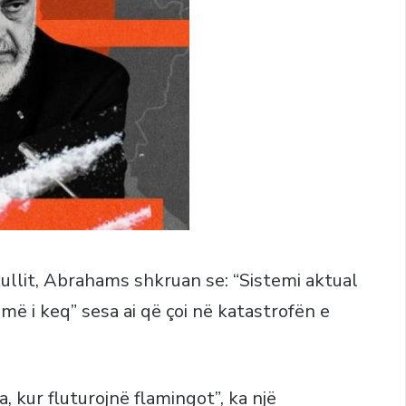
ullit, Abrahams shkruan se: “Sistemi aktual
ë i keq” sesa ai që çoi në katastrofën e
a, kur fluturojnë flamingot
”, ka një