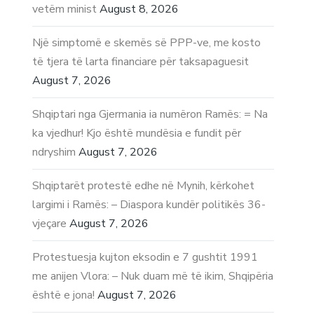
vetëm minist
August 8, 2026
Një simptomë e skemës së PPP-ve, me kosto
të tjera të larta financiare për taksapaguesit
August 7, 2026
Shqiptari nga Gjermania ia numëron Ramës: = Na
ka vjedhur! Kjo është mundësia e fundit për
ndryshim
August 7, 2026
Shqiptarët protestë edhe në Mynih, kërkohet
largimi i Ramës: – Diaspora kundër politikës 36-
vjeçare
August 7, 2026
Protestuesja kujton eksodin e 7 gushtit 1991
me anijen Vlora: – Nuk duam më të ikim, Shqipëria
është e jona!
August 7, 2026