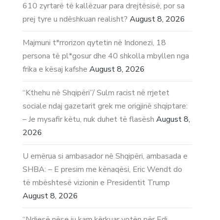
610 zyrtarë të kallëzuar para drejtësisë, por sa
prej tyre u ndëshkuan realisht?
August 8, 2026
Majmuni t*rrorizon qytetin në Indonezi, 18
persona të pl*gosur dhe 40 shkolla mbyllen nga
frika e kësaj kafshe
August 8, 2026
“Kthehu në Shqipëri”/ Sulm racist në rrjetet
sociale ndaj gazetarit grek me origjinë shqiptare:
– Je mysafir këtu, nuk duhet të flasësh
August 8,
2026
U emërua si ambasador në Shqipëri, ambasada e
SHBA: – E presim me kënaqësi, Eric Wendt do
të mbështesë vizionin e Presidentit Trump
August 8, 2026
“Ndjesë nëse ju kam kërkuar votën për Edi