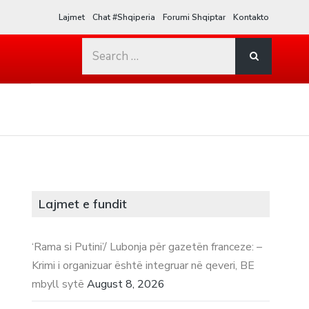
Lajmet
Chat #Shqiperia
Forumi Shqiptar
Kontakto
Search
for:
Lajmet e fundit
‘Rama si Putini’/ Lubonja për gazetën franceze: –
Krimi i organizuar është integruar në qeveri, BE
mbyll sytë
August 8, 2026