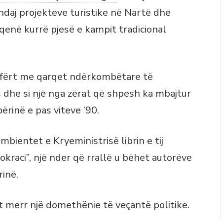
ndaj projekteve turistike në Nartë dhe
 qenë kurrë pjesë e kampit tradicional
e afërt me qarqet ndërkombëtare të
s dhe si një nga zërat që shpesh ka mbajtur
ërinë e pas viteve ’90.
bientet e Kryeministrisë librin e tij
raci”, një nder që rrallë u bëhet autorëve
inë.
ndit merr një domethënie të veçantë politike.