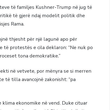
teve të familjes Kushner-Trump në jug të
itikë të gjerë ndaj modelit politik dhe
isjes Rama.
jnë thjesht për një lagunë apo për
re të protestës e cila deklaron: “Ne nuk po
oceset tona demokratike.”
ekti në vetvete, por mënyra se si merren
e të tilla avancojnë zakonisht: “pa
e klima ekonomike në vend. Duke cituar