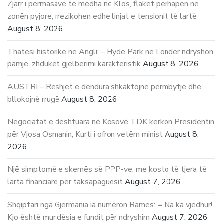
Zjarr i përmasave të mëdha në Klos, flakët përhapen në
zonën pyjore, rrezikohen edhe linjat e tensionit të lartë
August 8, 2026
Thatësi historike në Angli: – Hyde Park në Londër ndryshon
pamje, zhduket gjelbërimi karakteristik
August 8, 2026
AUSTRI – Reshjet e dendura shkaktojnë përmbytje dhe
bllokojnë rrugë
August 8, 2026
Negociatat e dështuara në Kosovë. LDK kërkon Presidentin
për Vjosa Osmanin, Kurti i ofron vetëm minist
August 8,
2026
Një simptomë e skemës së PPP-ve, me kosto të tjera të
larta financiare për taksapaguesit
August 7, 2026
Shqiptari nga Gjermania ia numëron Ramës: = Na ka vjedhur!
Kjo është mundësia e fundit për ndryshim
August 7, 2026