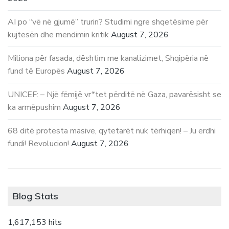
AI po “vë në gjumë” trurin? Studimi ngre shqetësime për
kujtesën dhe mendimin kritik
August 7, 2026
Miliona për fasada, dështim me kanalizimet, Shqipëria në
fund të Europës
August 7, 2026
UNICEF: – Një fëmijë vr*tet përditë në Gaza, pavarësisht se
ka armëpushim
August 7, 2026
68 ditë protesta masive, qytetarët nuk tërhiqen! – Ju erdhi
fundi! Revolucion!
August 7, 2026
Blog Stats
1,617,153 hits