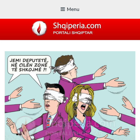
Menu
SHQIPERIA.COM
Blogu i ShqiperiaCom