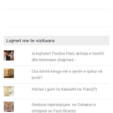
Lajmet me te vizituara
Ju kujtohet Pavlina Mani, aktorja e teatrit
dhe kinemase shqiptare. -
Cila është kënga më e vjetër e njohur në
botë?
Misteri i gurit te Kabashit ne Puke(!?)
Simbole mijëravjeçare ne Oxhakun e
shtëpisë se Fazli Bllatës