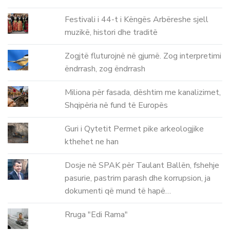
Festivali i 44-t i Këngës Arbëreshe sjell
muzikë, histori dhe traditë
Zogjtë fluturojnë në gjumë. Zog interpretimi
ëndrrash, zog ëndrrash
Miliona për fasada, dështim me kanalizimet,
Shqipëria në fund të Europës
Guri i Qytetit Permet pike arkeologjike
kthehet ne han
Dosje në SPAK për Taulant Ballën, fshehje
pasurie, pastrim parash dhe korrupsion, ja
dokumenti që mund të hapë…
Rruga "Edi Rama"