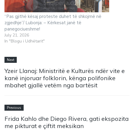
“Pas gjithë kësaj proteste duhet të shkojmë në
zgjedhje”/ Lubonja: – Kërkesat janë të
panegociueshme!
July 21, 2026
In "Blogu i Udhëtarit"
Next
Yzeir Llanaj: Ministritë e Kulturës ndër vite e
kanë injoruar folklorin, kënga polifonike
mbahet gjallë vetëm nga bartësit
Previous
Frida Kahlo dhe Diego Rivera, gati ekspozita
me pikturat e çiftit meksikan