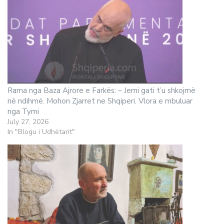
Rama nga Baza Ajrore e Farkës: – Jemi gati t’u shkojmë
në ndihmë. Mohon Zjarret ne Shqiperi. Vlora e mbuluar
nga Tymi
July 27, 2026
In "Blogu i Udhëtarit"