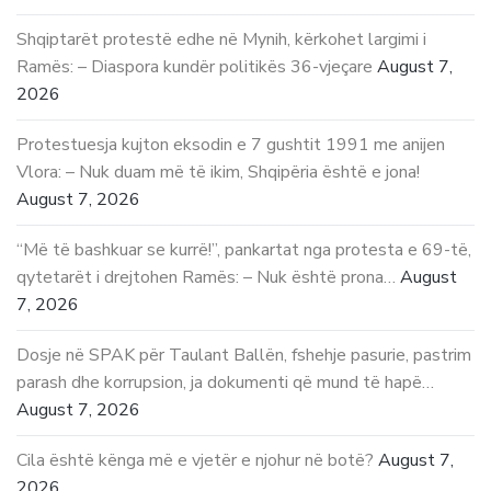
Shqiptarët protestë edhe në Mynih, kërkohet largimi i
Ramës: – Diaspora kundër politikës 36-vjeçare
August 7,
2026
Protestuesja kujton eksodin e 7 gushtit 1991 me anijen
Vlora: – Nuk duam më të ikim, Shqipëria është e jona!
August 7, 2026
“Më të bashkuar se kurrë!”, pankartat nga protesta e 69-të,
qytetarët i drejtohen Ramës: – Nuk është prona…
August
7, 2026
Dosje në SPAK për Taulant Ballën, fshehje pasurie, pastrim
parash dhe korrupsion, ja dokumenti që mund të hapë…
August 7, 2026
Cila është kënga më e vjetër e njohur në botë?
August 7,
2026